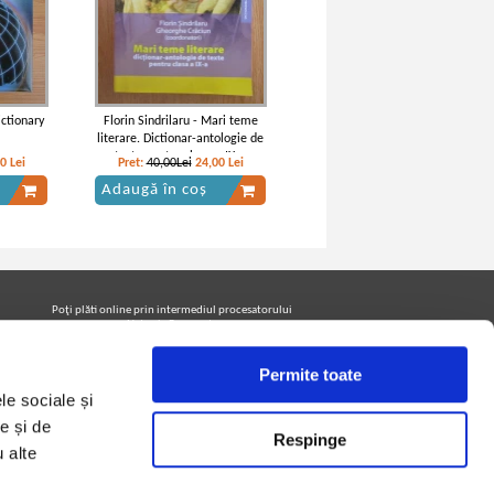
ictionary
Florin Sindrilaru - Mari teme
s
literare. Dictionar-antologie de
texte pentru clasa a IX-a
40
Lei
Pret:
40,00Lei
24,00
Lei
Adaugă în coș
Poţi plăti online prin intermediul procesatorului
Netopia Payments
Permite toate
le sociale și
Urmăreşte-ne pe facebook pentru a fi la curent cu
promoţiile PrintreCarti.ro
e și de
Respinge
u alte