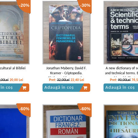
-20%
-30%
cultural al Bibliei
Jonathan Maberry, David F.
A new dictionary of sc
Kramer - Criptopedia.
and technical terms. E
Dictionarul fenomenelor
arabic, with illustr
,00Lei
20,00
Lei
Pret:
32,00Lei
22,40
Lei
Pret:
90,00Lei
76,
paranormale
în coș
Adaugă în coș
Adaugă în coș
-60%
-60%