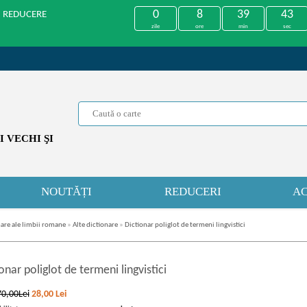
0
8
39
42
U REDUCERE
zile
ore
min
sec
 VECHI ŞI
NOUTĂȚI
REDUCERI
AC
are ale limbii romane
»
Alte dictionare
»
Dictionar poliglot de termeni lingvistici
onar poliglot de termeni lingvistici
70,00Lei
28,00
Lei