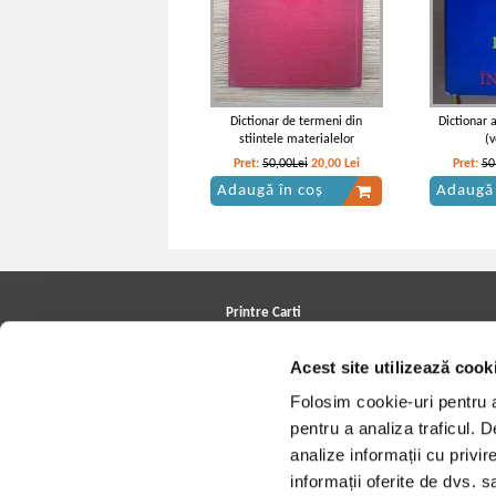
Dictionar de termeni din
Dictionar a
stiintele materialelor
(
Pret:
50,00Lei
20,00
Lei
Pret:
50
Adaugă în coș
Adaugă 
Printre Carti
Carți la reducere
Acest site utilizează cook
Arhivă carți
Autori
Folosim cookie-uri pentru a 
Edituri
Colecții
pentru a analiza traficul. 
Cele mai căutate cărți
analize informații cu privir
Blog Printre Carti
Cărţi sub 5 lei
informații oferite de dvs. sa
Cărţi sub 8 lei