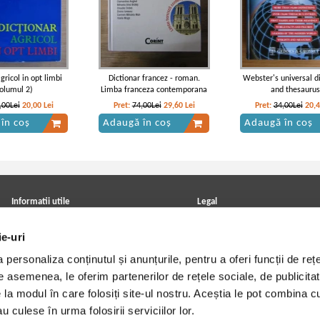
gricol in opt limbi
Dictionar francez - roman.
Webster's universal d
volumul 2)
Limba franceza contemporana
and thesauru
,00Lei
20,00
Lei
Pret:
74,00Lei
29,60
Lei
Pret:
34,00Lei
20,
în coș
Adaugă în coș
Adaugă în coș
Informatii utile
Legal
ANPC
Achizitii cărți
ie-uri
Achizitii viniluri, casete, CD/DVD
Soluționarea online a litigiilor
Contact
Politica de confidentialitate
personaliza conținutul și anunțurile, pentru a oferi funcții de rețe
Cum cumpar?
Termeni si conditii
Politica de livrare
Utilizare cookie-uri
De asemenea, le oferim partenerilor de rețele sociale, de publicitat
Retur comenzi
e la modul în care folosiți site-ul nostru. Aceștia le pot combina c
Angajari - Cariere
u culese în urma folosirii serviciilor lor.