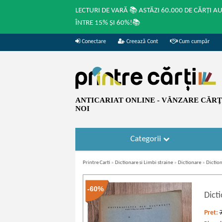
LECTURI DE VARĂ 📚 ASTĂZI 60.000 DE CĂRȚI A
ÎNTRE 15% ȘI 60%!📚
Conectare
Creează Cont
Cum cumpăr
ANTICARIAT ONLINE - VÂNZARE CĂRŢI
NOI
Categorii
Printre Carti
»
Dictionare si Limbi straine
»
Dictionare
»
Diction
-60%
Dicti
Pret: