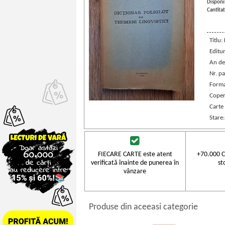
Disponib
Cantitat
Titlu:
Editu
An de
Nr. pa
Forma
Coper
Carte
Stare
FIECARE CARTE este atent
+70.000 C
verificată înainte de punerea în
st
vânzare
Produse din aceeasi categorie