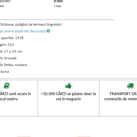
ilitate:
in stoc
ea:
1 buc
 Dictionar poliglot de termeni lingvistici
ra:
Universitatii din Bucuresti
 aparitie: 1978
gini: 523
t: 17 x 24 cm
ti: brosate
 in limba: romana
: buna
ĂRŢI sunt acum în
>10.000 CĂRŢI se găsesc doar la
TRANSPORT GRA
ocul nostru
noi în magazin
comenzile de mini