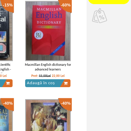
-15%
-60%
ientific
Macmillan English dictionary for
nglish -
advanced learners
ations
50
Lei
Pret:
55,00Lei
22,00
Lei
Adaugă în coș
-40%
-40%