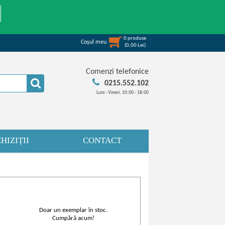
0
produse
Coşul meu
(
0,00
Lei
)
Comenzi telefonice
0215.552.102
Luni - Vineri, 10:00 - 18:00
HIZIȚII
CONTACT
Doar un exemplar în stoc.
Cumpără acum!