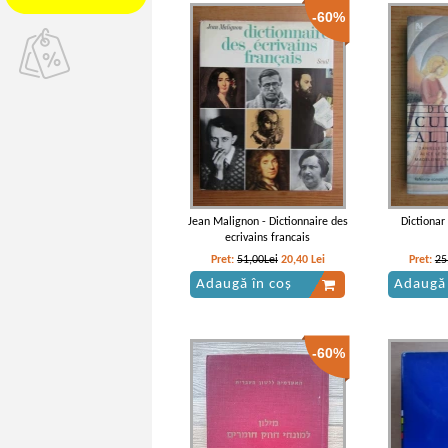
-60%
Jean Malignon - Dictionnaire des
Dictionar 
ecrivains francais
Pret:
51,00Lei
20,40
Lei
Pret:
25
Adaugă în coș
Adaugă 
-60%