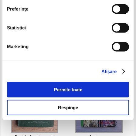
Preferinţe
Statistici
Marin Sorescu - Unghi
Lucian Blaga - Poezii
Marketing
Pret:
14,00
Lei
Pret:
15,00Lei
9,75
Lei
Adaugă în coș
Adaugă în coș
Afişare
-60%
-20%
Permite toate
Respinge