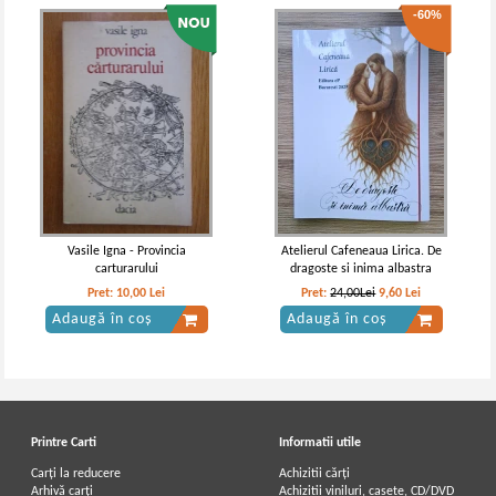
-60%
Vasile Igna - Provincia
Atelierul Cafeneaua Lirica. De
carturarului
dragoste si inima albastra
Pret:
10,00
Lei
Pret:
24,00Lei
9,60
Lei
Adaugă în coș
Adaugă în coș
Printre Carti
Informatii utile
Carți la reducere
Achizitii cărți
Arhivă carți
Achizitii viniluri, casete, CD/DVD