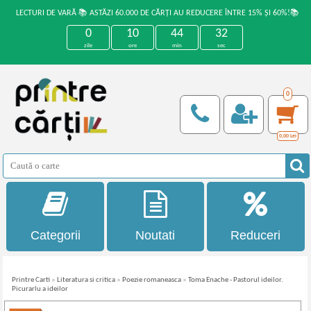
LECTURI DE VARĂ 📚 ASTĂZI 60.000 DE CĂRȚI AU REDUCERE ÎNTRE 15% ȘI 60%!📚
0
10
44
32
zile
ore
min
sec
0
0,00
Lei
Categorii
Noutati
Reduceri
Printre Carti
»
Literatura si critica
»
Poezie romaneasca
»
Toma Enache - Pastorul ideilor.
Picurarlu a ideilor