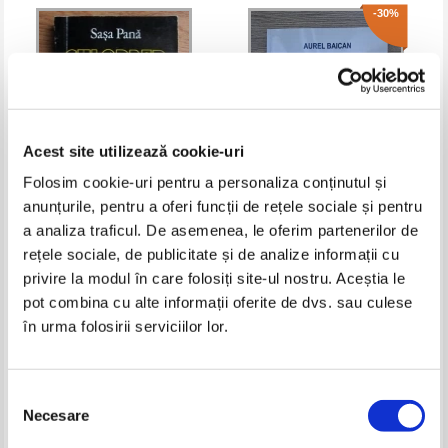
-30%
Acest site utilizează cookie-uri
Folosim cookie-uri pentru a personaliza conținutul și
anunțurile, pentru a oferi funcții de rețele sociale și pentru
Sasa Pana - Culoarea timpului
Aurel Baican - Realitati
a analiza traficul. De asemenea, le oferim partenerilor de
romanesti. Sfichiuiri in versuri
rețele sociale, de publicitate și de analize informații cu
Pret:
25,00
Lei
Pret:
15,00Lei
10,50
Lei
privire la modul în care folosiți site-ul nostru. Aceștia le
Adaugă în coș
Adaugă în coș
pot combina cu alte informații oferite de dvs. sau culese
în urma folosirii serviciilor lor.
-35%
Selecția
Necesare
consimțământului