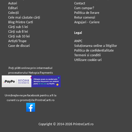
Autori
Contact
Edituri
Cum cumpar?
Colecții
Politica de livrare
Cele mai căutate cărți
Retur comenzi
Blog Printre Carti
Angajari - Cariere
Cărţi sub 5 lei
Cărţi sub 8 lei
Legal
Cărţi sub 10 lei
Artiști/Trupe
ANPC
Case de discuri
Soluționarea online a litigiilor
Politica de confidentialitate
Termeni si conditii
Utilizare cookie-uri
Poţi plăti online prin intermediul
procesatorului Netopia Payments
Urmăreşte-ne pe facebook pentru a fi la
curent cu promoţiile PrintreCarti.ro
Copyright © 2014-2026
PrintreCarti.ro