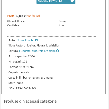
Adaugă în wishlist
Pret:
32,00Lei
12,80
Lei
Disponibilitate:
in stoc
Cantitatea:
1 buc
Autor:
Toma Enache
Titlu: Pastorul ideilor. Picurarlu a ideilor
Editura:
Fundatiei culturale aromane
An de aparitie: 2004
Nr. pagini: 122
Format: 15 x 21 cm
Coperti: brosate
Carte in limba: romana si aromana
Stare: buna
ISBN: 973-86629-2-3
Produse din aceeasi categorie