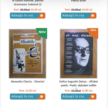
Te salvim Rominie, pamint
Poezia acum
stramosesc (volumul 2)
Pret:
26,00Lei
10,40
Lei
Pret:
20,00Lei
16,00
Lei
Adaugă în coș
Adaugă în coș
-60%
Alexandru Clenciu - Clenciuri
Stefan Augustin Doinas - Alfabet
poetic. Poetic alphabet (editie
bilingva)
Pret:
12,00
Lei
Pret:
32,00Lei
12,80
Lei
Adaugă în coș
Adaugă în coș