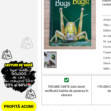
Disponib
Cantitat
Autor
Titlu:
Editu
An de
Nr. pa
Forma
Coper
Carte 
Stare
ISBN:
FIECARE CARTE este atent
+70.000 C
verificată înainte de punerea în
st
vânzare