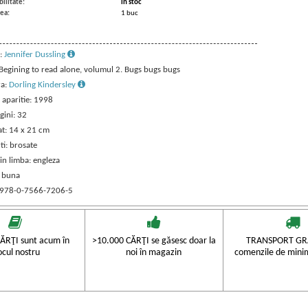
ilitate:
in stoc
ea:
1 buc
:
Jennifer Dussling
 Begining to read alone, volumul 2. Bugs bugs bugs
ra:
Dorling Kindersley
 aparitie: 1998
gini: 32
t: 14 x 21 cm
ti: brosate
in limba: engleza
: buna
 978-0-7566-7206-5
ĂRŢI sunt acum în
>10.000 CĂRŢI se găsesc doar la
TRANSPORT GRA
ocul nostru
noi în magazin
comenzile de mini