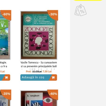
-60%
-30%
logie.
Vasile Tomescu - Sa cunoastem
 a V-a
si sa prevenim principalele boli
transmisibile de la animale la
0
Lei
Pret:
10,00Lei
7,00
Lei
om
Adaugă în coș
-35%
-40%