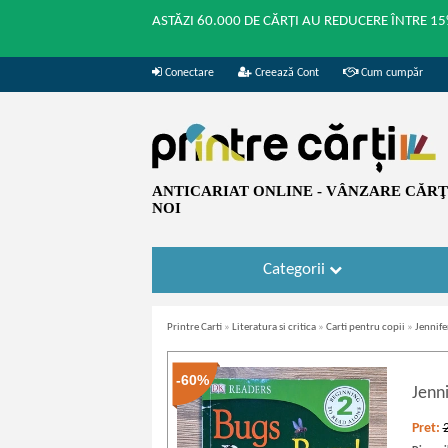
ASTĂZI 60.000 DE CĂRȚI AU REDUCERE ÎNTRE 15
Conectare
Creează Cont
Cum cumpăr
ANTICARIAT ONLINE - VÂNZARE CĂRŢI
NOI
Categorii
Printre Carti
»
Literatura si critica
»
Carti pentru copii
»
Jennife
-60%
Jenn
Pret: