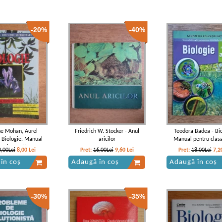
-20%
-40%
e Mohan, Aurel
Friedrich W. Stocker - Anul
Teodora Badea - Bio
- Biologie. Manual
aricilor
Manual pentru clasa
u clasa a V-a
0,00Lei
8,00
Lei
Pret:
16,00Lei
9,60
Lei
Pret:
18,00Lei
7,2
în coș
Adaugă în coș
Adaugă în coș
-30%
-35%