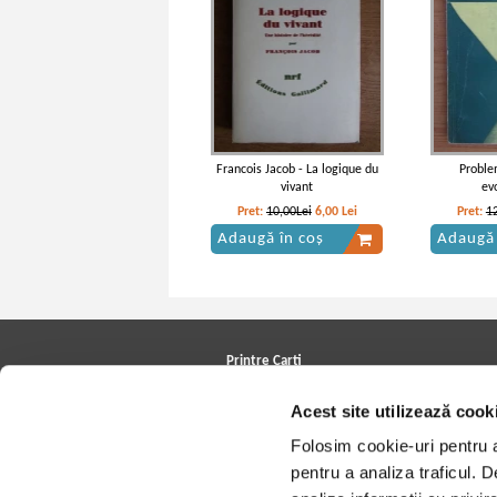
Francois Jacob - La logique du
Proble
vivant
ev
Pret:
10,00Lei
6,00
Lei
Pret:
1
Adaugă în coș
Adaugă 
Printre Carti
Carți la reducere
Acest site utilizează cook
Arhivă carți
Autori
Folosim cookie-uri pentru a 
Edituri
Colecții
pentru a analiza traficul. 
Cele mai căutate cărți