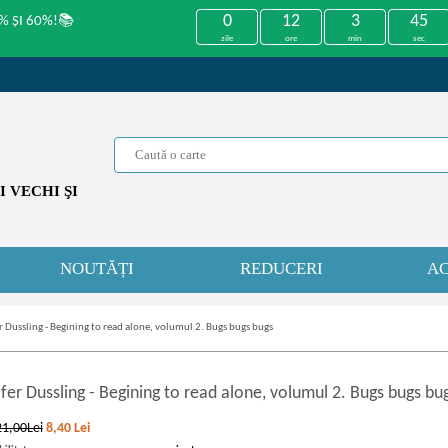
0
12
3
45
% ȘI 60%!📚
zile
ore
min
sec
 VECHI ŞI
NOUTĂȚI
REDUCERI
AC
r Dussling - Begining to read alone, volumul 2. Bugs bugs bugs
ifer Dussling
-
Begining to read alone, volumul 2. Bugs bugs bu
21,00Lei
8,40
Lei