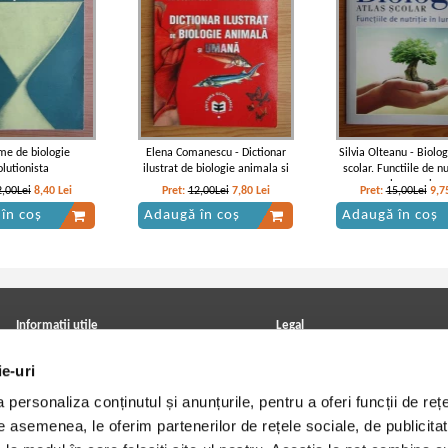
me de biologie
Elena Comanescu - Dictionar
Silvia Olteanu - Biolog
olutionista
ilustrat de biologie animala si
scolar. Functiile de nu
umana
lumea vie
2,00Lei
8,40
Lei
Pret:
12,00Lei
7,80
Lei
Pret:
15,00Lei
9,7
în coș
Adaugă în coș
Adaugă în coș
Informatii utile
Legal
ANPC
Achizitii cărți
ie-uri
Achizitii viniluri, casete, CD/DVD
Soluționarea online a litigiilor
Contact
Politica de confidentialitate
personaliza conținutul și anunțurile, pentru a oferi funcții de rețe
Cum cumpar?
Termeni si conditii
Politica de livrare
Utilizare cookie-uri
De asemenea, le oferim partenerilor de rețele sociale, de publicitat
Retur comenzi