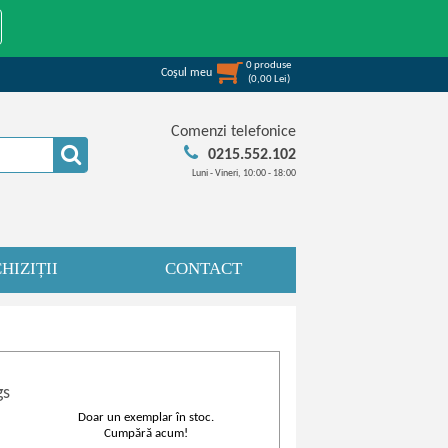
0
produse
Coşul meu
(
0,00
Lei
)
Comenzi telefonice
0215.552.102
Luni - Vineri, 10:00 - 18:00
HIZIȚII
CONTACT
gs
Doar un exemplar în stoc.
Cumpără acum!