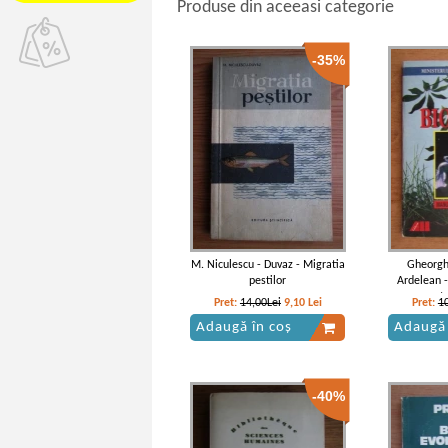
Produse din aceeasi categorie
-35%
M. Niculescu - Duvaz - Migratia
Gheorgh
pestilor
Ardelean 
pentr
Pret:
14,00Lei
9,10
Lei
Pret:
1
Adaugă în coș
Adaugă 
-40%