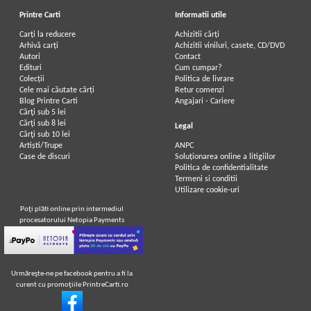
Printre Carti
Informatii utile
Carți la reducere
Achizitii cărți
Arhivă carți
Achizitii viniluri, casete, CD/DVD
Autori
Contact
Edituri
Cum cumpar?
Colecții
Politica de livrare
Cele mai căutate cărți
Retur comenzi
Blog Printre Carti
Angajari - Cariere
Cărţi sub 5 lei
Cărţi sub 8 lei
Legal
Cărţi sub 10 lei
Artiști/Trupe
ANPC
Case de discuri
Soluționarea online a litigiilor
Politica de confidentialitate
Termeni si conditii
Utilizare cookie-uri
Poţi plăti online prin intermediul
procesatorului Netopia Payments
Urmăreşte-ne pe facebook pentru a fi la
curent cu promoţiile PrintreCarti.ro