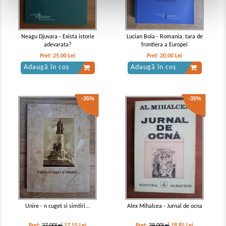
Neagu Djuvara - Exista istorie
Lucian Boia - Romania, tara de
adevarata?
frontiera a Europei
Pret:
25,00
Lei
Pret:
20,00
Lei
Adaugă în coș
Adaugă în coș
-35%
-35%
Unire - n cuget si simtiri...
Alex Mihalcea - Jurnal de ocna
Pret:
27,00Lei
17,55
Lei
Pret:
29,00Lei
18,85
Lei