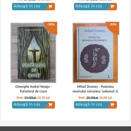
Adaugă în coș
Adaugă în coș
-35%
-20%
Gheorghe Andrei Neagu -
Mihail Drumes - Povestea
Purtatorul de cruce
neamului romanesc (volumul 1)
Pret:
19,00Lei
12,35
Lei
Pret:
20,00Lei
16,00
Lei
Adaugă în coș
Adaugă în coș