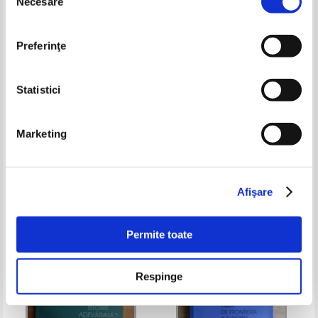
Necesare
consimțământului
Preferinţe
Statistici
G. I. Ionnescu - Gion - Portrete si
N. Adaniloaie - Invatamantul
Marketing
evocari istorice
primar sucevean in epoca
moderna
Pret:
14,00Lei
11,20
Lei
Pret:
15,00
Lei
Adaugă în coș
Adaugă în coș
Afişare
Permite toate
Respinge