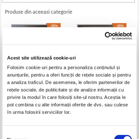
Produse din aceeasi categorie
-35%
-35%
Acest site utilizează cookie-uri
Folosim cookie-uri pentru a personaliza conținutul și
anunțurile, pentru a oferi funcții de rețele sociale și pentru
a analiza traficul. De asemenea, le oferim partenerilor de
rețele sociale, de publicitate și de analize informații cu
Revista Hrisovul (volumul 14)
Petru Maior - Istoria pentru
privire la modul în care folosiți site-ul nostru. Aceștia le
inceputul romanilor in Dacia
(volumele 1 si 2)
Pret:
21,00Lei
13,65
Lei
Pret:
21,00Lei
13,65
Lei
pot combina cu alte informații oferite de dvs. sau culese
Adaugă în coș
Adaugă în coș
în urma folosirii serviciilor lor.
-20%
Selecția