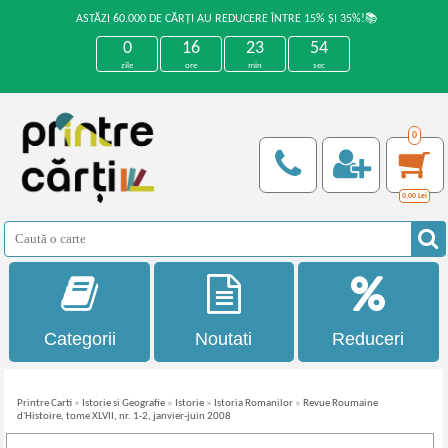
ASTĂZI 60.000 DE CĂRȚI AU REDUCERE ÎNTRE 15% ȘI 35%!📚
0
16
23
54
zile
ore
min
sec
0
0,00
Lei
Categorii
Noutati
Reduceri
Printre Carti
»
Istorie si Geografie
»
Istorie
»
Istoria Romanilor
»
Revue Roumaine
d'Histoire, tome XLVII, nr. 1-2, janvier-juin 2008