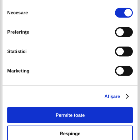
Selecția
Necesare
consimțământului
-30%
Preferinţe
Statistici
Marketing
Hans Christian Andersen -
Cecile Alix - Emotiile Sarei. Furia
Povesti si povestiri (volumul 3)
si linistea
Pret:
14,00
Lei
Pret:
17,00Lei
11,90
Lei
Afişare
Adaugă în coș
Adaugă în coș
Permite toate
-35%
-25%
Respinge