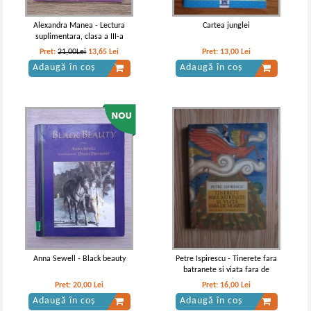
Alexandra Manea - Lectura
Cartea junglei
suplimentara, clasa a III-a
Pret:
21,00Lei
13,65
Lei
Pret:
13,00
Lei
Adaugă în coș
Adaugă în coș
Anna Sewell - Black beauty
Petre Ispirescu - Tinerete fara
batranete si viata fara de
moarte
Pret:
20,00
Lei
Pret:
16,00
Lei
Adaugă în coș
Adaugă în coș