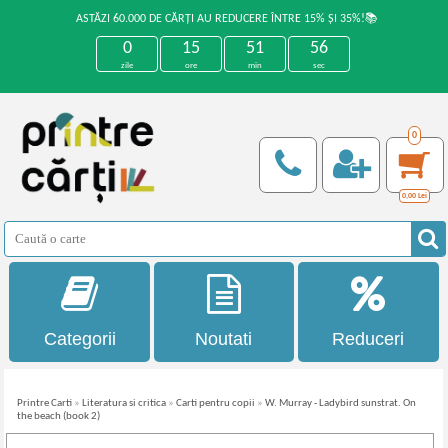
ASTĂZI 60.000 DE CĂRȚI AU REDUCERE ÎNTRE 15% ȘI 35%!📚
0
15
51
56
zile
ore
min
sec
0
0,00
Lei
Categorii
Noutati
Reduceri
Printre Carti
»
Literatura si critica
»
Carti pentru copii
»
W. Murray - Ladybird sunstrat. On
the beach (book 2)