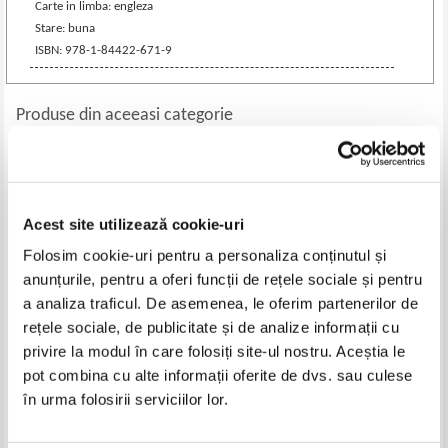
Carte in limba: engleza
Stare: buna
ISBN: 978-1-84422-671-9
Produse din aceeasi categorie
Acest site utilizează cookie-uri
Folosim cookie-uri pentru a personaliza conținutul și
anunțurile, pentru a oferi funcții de rețele sociale și pentru
a analiza traficul. De asemenea, le oferim partenerilor de
rețele sociale, de publicitate și de analize informații cu
privire la modul în care folosiți site-ul nostru. Aceștia le
Petre Ispirescu - Sarea in bucate
In tara lui Mos Craciun. Cauta si
pot combina cu alte informații oferite de dvs. sau culese
gaseste
în urma folosirii serviciilor lor.
Pret:
12,00
Lei
Pret:
19,00
Lei
Adaugă în coș
Adaugă în coș