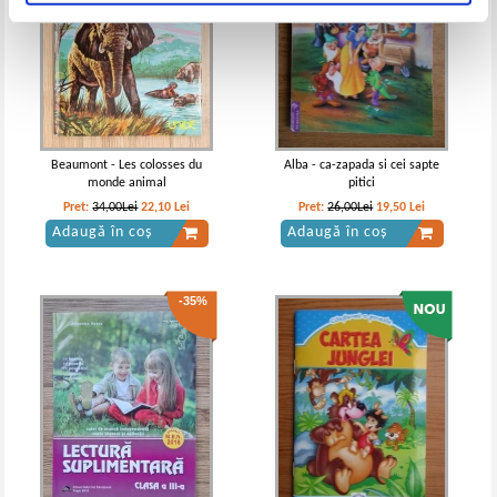
Beaumont - Les colosses du
Alba - ca-zapada si cei sapte
monde animal
pitici
Pret:
34,00Lei
22,10
Lei
Pret:
26,00Lei
19,50
Lei
Adaugă în coș
Adaugă în coș
-35%