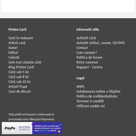
Printre Carti
Informatii utile
Carți la reducere
Achizitii cărți
Arhivă carți
Achizitii viniluri, casete, CD/DVD
Autori
Contact
Edituri
Cum cumpar?
Colecții
Politica de livrare
Cele mai căutate cărți
Retur comenzi
Blog Printre Carti
Angajari - Cariere
Cărţi sub 5 lei
Cărţi sub 8 lei
Legal
Cărţi sub 10 lei
Artiști/Trupe
ANPC
Case de discuri
Soluționarea online a litigiilor
Politica de confidentialitate
Termeni si conditii
Utilizare cookie-uri
Poţi plăti online prin intermediul
procesatorului Netopia Payments