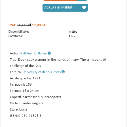
Adaugă în wishlist
Pret:
30,00Lei
12,00
Lei
Disponibilitate:
in stoc
Cantitatea:
1 buc
Autor:
Kathleen C. Bailey
Titlu: Doomsday wapons in the hands of many. The arms control
challenge of the '90s
Editura:
University of Illinois Press
An de aparitie: 1991
Nr. pagini: 158
Format: 16 x 24 cm
Coperti: cartonate si supracoperta
Carte in limba: engleza
Stare: buna
ISBN: 0-252-01826-5