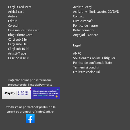
Carți la reducere
Achizitii cărți
Arhivă carți
Achizitii viniluri, casete, CD/DVD
Autori
Contact
Edituri
Cum cumpar?
Colecții
Politica de livrare
Cele mai căutate cărți
Retur comenzi
Blog Printre Carti
Angajari - Cariere
Cărţi sub 5 lei
Cărţi sub 8 lei
Legal
Cărţi sub 10 lei
Artiști/Trupe
ANPC
Case de discuri
Soluționarea online a litigiilor
Politica de confidentialitate
Termeni si conditii
Utilizare cookie-uri
Poţi plăti online prin intermediul
procesatorului Netopia Payments
Urmăreşte-ne pe facebook pentru a fi la
curent cu promoţiile PrintreCarti.ro