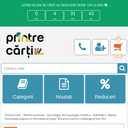
ASTĂZI 60.000 DE CĂRȚI AU REDUCERE ÎNTRE 15% ȘI 60%!📚
0
4
31
42
zile
ore
min
sec
0
0,00
Lei
Categorii
Noutati
Reduceri
Printre Carti
»
Stiinte umaniste
»
Sociologie. Antropologie. Politica
»
Kathleen C. Bailey -
Doomsday wapons in the hands of many. The arms control challenge of the '90s