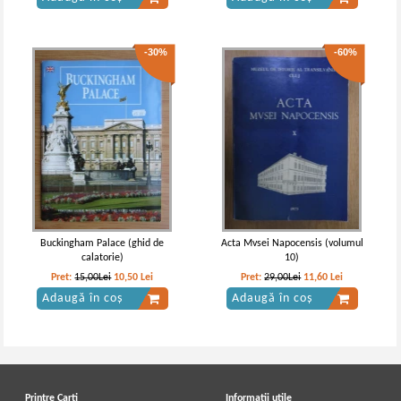
-30%
-60%
Buckingham Palace (ghid de
Acta Mvsei Napocensis (volumul
calatorie)
10)
Pret:
15,00Lei
10,50
Lei
Pret:
29,00Lei
11,60
Lei
Adaugă în coș
Adaugă în coș
Printre Carti
Informatii utile