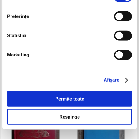
Preferinţe
Statistici
Neil Sheehan - After the war
Studii si articole de istorie, LXIV,
Marketing
was over
1999
Pret:
23,00Lei
9,20
Lei
Pret:
21,00Lei
8,40
Lei
Adaugă în coș
Adaugă în coș
Afişare
-40%
-60%
Permite toate
Respinge