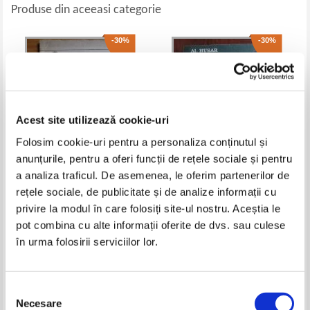
Produse din aceeasi categorie
-30%
-30%
Acest site utilizează cookie-uri
Folosim cookie-uri pentru a personaliza conținutul și
anunțurile, pentru a oferi funcții de rețele sociale și pentru
a analiza traficul. De asemenea, le oferim partenerilor de
D. Tudor - Hannibal
Al. Husar - Ideea europeana
rețele sociale, de publicitate și de analize informații cu
privire la modul în care folosiți site-ul nostru. Aceștia le
Pret:
13,00Lei
9,10
Lei
Pret:
20,00Lei
14,00
Lei
pot combina cu alte informații oferite de dvs. sau culese
Adaugă în coș
Adaugă în coș
în urma folosirii serviciilor lor.
-60%
-60%
Selecția
Necesare
consimțământului