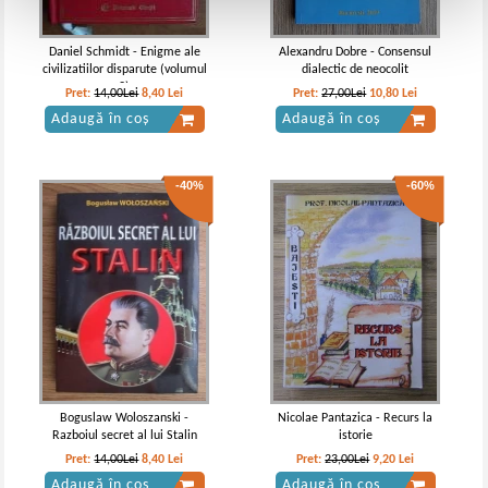
Daniel Schmidt - Enigme ale
Alexandru Dobre - Consensul
civilizatiilor disparute (volumul
dialectic de neocolit
2)
Pret:
14,00Lei
8,40
Lei
Pret:
27,00Lei
10,80
Lei
Adaugă în coș
Adaugă în coș
-40%
-60%
Boguslaw Woloszanski -
Nicolae Pantazica - Recurs la
Razboiul secret al lui Stalin
istorie
Pret:
14,00Lei
8,40
Lei
Pret:
23,00Lei
9,20
Lei
Adaugă în coș
Adaugă în coș