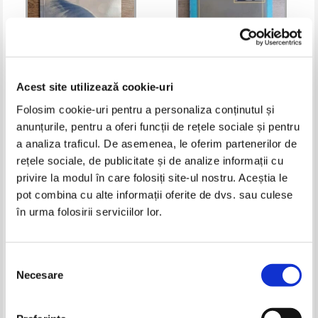
Acest site utilizează cookie-uri
Folosim cookie-uri pentru a personaliza conținutul și
Adela Dumitrescu - Aripi de
Gh. I. Ionescu Gion - Versuri
anunțurile, pentru a oferi funcții de rețele sociale și pentru
inger
(volumul 2)
a analiza traficul. De asemenea, le oferim partenerilor de
Pret:
16,00Lei
6,40
Lei
Pret:
10,00Lei
7,00
Lei
rețele sociale, de publicitate și de analize informații cu
Adaugă în coș
Adaugă în coș
privire la modul în care folosiți site-ul nostru. Aceștia le
pot combina cu alte informații oferite de dvs. sau culese
-20%
-50%
în urma folosirii serviciilor lor.
Selecția
Necesare
consimțământului