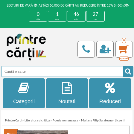
LECTURI DE VARĂ 📚 ASTĂZI 60.000 DE CĂRȚI AU REDUCERE ÎNTRE 15% ȘI 60%!📚
0
1
46
27
zile
ore
min
sec
0
0,00
Lei
Categorii
Noutati
Reduceri
Printre Carti
»
Literatura si critica
»
Poezie romaneasca
»
Mariana Filip Sarateanu - Liceenii