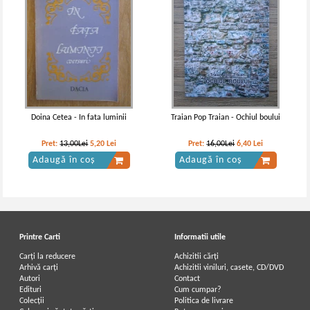
Doina Cetea - In fata luminii
Traian Pop Traian - Ochiul boului
Pret:
13,00Lei
5,20
Lei
Pret:
16,00Lei
6,40
Lei
Adaugă în coș
Adaugă în coș
Printre Carti
Informatii utile
Carți la reducere
Achizitii cărți
Arhivă carți
Achizitii viniluri, casete, CD/DVD
Autori
Contact
Edituri
Cum cumpar?
Colecții
Politica de livrare