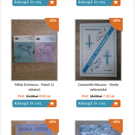
Adaugă în coș
Adaugă în coș
-20%
-60%
Mihai Eminescu - Poezii (2
Constantin Mocanu - Visele
volume)
veteranului
Pret:
10,00Lei
8,00
Lei
Pret:
18,00Lei
7,20
Lei
Adaugă în coș
Adaugă în coș
-60%
-60%