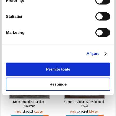
Preferinţe
Stefan Augustin Doinas -
Alexandru Lungu - Roua de
Statistici
Hesperia. Versuri
apocalips
Pret:
10,00Lei
8,00
Lei
Pret:
10,00Lei
5,00
Lei
Adaugă în coș
Adaugă în coș
Marketing
-60%
-60%
Afişare
Permite toate
Respinge
Dorina Brandusa Landen -
C. Stere - Ciubaresti (volumul 6,
Amurguri
1926)
Pret:
18,00Lei
7,20
Lei
Pret:
17,00Lei
6,80
Lei