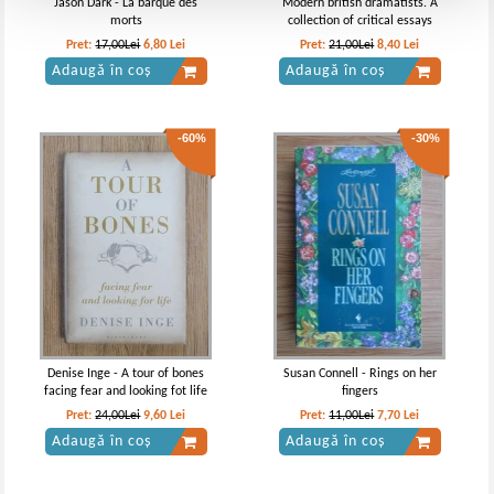
Jason Dark - La barque des
Modern british dramatists. A
morts
collection of critical essays
Pret:
17,00Lei
6,80
Lei
Pret:
21,00Lei
8,40
Lei
Adaugă în coș
Adaugă în coș
-60%
-30%
Denise Inge - A tour of bones
Susan Connell - Rings on her
facing fear and looking fot life
fingers
Pret:
24,00Lei
9,60
Lei
Pret:
11,00Lei
7,70
Lei
Adaugă în coș
Adaugă în coș