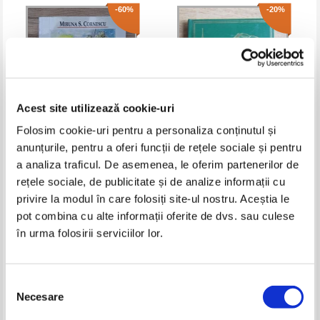
-60%
-20%
Acest site utilizează cookie-uri
Folosim cookie-uri pentru a personaliza conținutul și
anunțurile, pentru a oferi funcții de rețele sociale și pentru
Miruna S. Cornescu - A chase for
Cristina Stefanescu - The Trojan
a analiza traficul. De asemenea, le oferim partenerilor de
glory
War
rețele sociale, de publicitate și de analize informații cu
Pret:
27,00Lei
10,80
Lei
Pret:
10,00Lei
8,00
Lei
privire la modul în care folosiți site-ul nostru. Aceștia le
Adaugă în coș
Adaugă în coș
pot combina cu alte informații oferite de dvs. sau culese
în urma folosirii serviciilor lor.
-60%
-50%
Selecția
Necesare
consimțământului