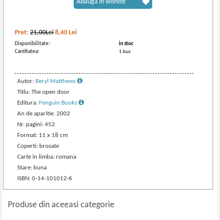
Adaugă în wishlist
Pret:
21,00Lei
8,40
Lei
Disponibilitate:
in stoc
Cantitatea:
1 buc
Autor:
Beryl Matthews
Titlu: The open door
Editura:
Penguin Books
An de aparitie: 2002
Nr. pagini: 452
Format: 11 x 18 cm
Coperti: brosate
Carte in limba: romana
Stare: buna
ISBN: 0-14-101012-6
Produse din aceeasi categorie