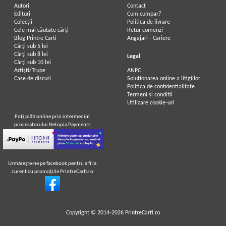
Autori
Contact
Edituri
Cum cumpar?
Colecții
Politica de livrare
Cele mai căutate cărți
Retur comenzi
Blog Printre Carti
Angajari - Cariere
Cărţi sub 5 lei
Cărţi sub 8 lei
Legal
Cărţi sub 10 lei
Artiști/Trupe
ANPC
Case de discuri
Soluționarea online a litigiilor
Politica de confidentialitate
Termeni si conditii
Utilizare cookie-uri
Poţi plăti online prin intermediul
procesatorului Netopia Payments
Urmăreşte-ne pe facebook pentru a fi la
curent cu promoţiile PrintreCarti.ro
Copyright © 2014-2026
PrintreCarti.ro