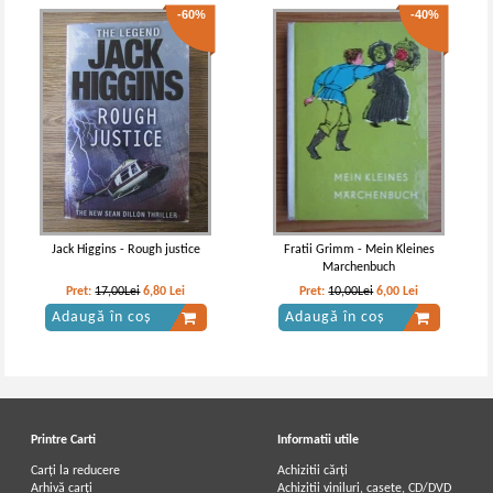
-60%
-40%
Jack Higgins - Rough justice
Fratii Grimm - Mein Kleines
Marchenbuch
Pret:
17,00Lei
6,80
Lei
Pret:
10,00Lei
6,00
Lei
Adaugă în coș
Adaugă în coș
Printre Carti
Informatii utile
Carți la reducere
Achizitii cărți
Arhivă carți
Achizitii viniluri, casete, CD/DVD