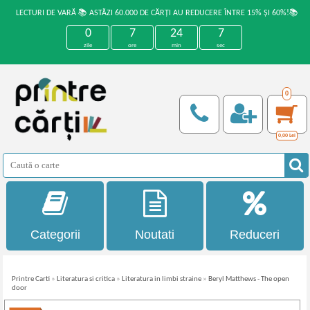
LECTURI DE VARĂ 📚 ASTĂZI 60.000 DE CĂRȚI AU REDUCERE ÎNTRE 15% ȘI 60%!📚
0
7
24
7
zile
ore
min
sec
0
0,00
Lei
Categorii
Noutati
Reduceri
Printre Carti
»
Literatura si critica
»
Literatura in limbi straine
»
Beryl Matthews - The open
door