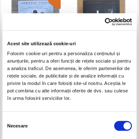
Acest site utilizează cookie-uri
Folosim cookie-uri pentru a personaliza conținutul și
anunțurile, pentru a oferi funcții de rețele sociale și pentru
Adrienne Young - The girl the
Stephen King - The shining
a analiza traficul. De asemenea, le oferim partenerilor de
sea gave back
rețele sociale, de publicitate și de analize informații cu
Pret:
41,00Lei
32,80
Lei
Pret:
65,00
Lei
privire la modul în care folosiți site-ul nostru. Aceștia le
Adaugă în coș
Adaugă în coș
pot combina cu alte informații oferite de dvs. sau culese
în urma folosirii serviciilor lor.
-30%
-40%
Selecția
Necesare
consimțământului