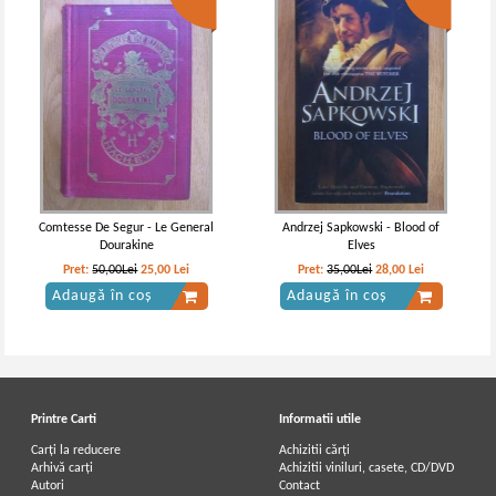
Comtesse De Segur - Le General
Andrzej Sapkowski - Blood of
Dourakine
Elves
Pret:
50,00Lei
25,00
Lei
Pret:
35,00Lei
28,00
Lei
Adaugă în coș
Adaugă în coș
Printre Carti
Informatii utile
Carți la reducere
Achizitii cărți
Arhivă carți
Achizitii viniluri, casete, CD/DVD
Autori
Contact