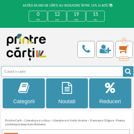
ASTĂZI 60.000 DE CĂRȚI AU REDUCERE ÎNTRE 15% ȘI 60%!📚
0
12
19
15
zile
ore
min
sec
0
0,00
Lei
Categorii
Noutati
Reduceri
Printre Carti
»
Literatura si critica
»
Literatura in limbi straine
»
Francesco Gligora - Poesia
contemporanea Italo-Romena