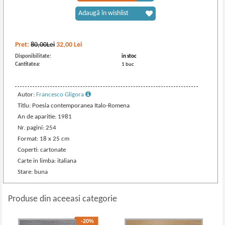
Adaugă în wishlist
Pret:
80,00Lei
32,00
Lei
Disponibilitate:
in stoc
Cantitatea:
1 buc
Autor:
Francesco Gligora
Titlu: Poesia contemporanea Italo-Romena
An de aparitie: 1981
Nr. pagini: 254
Format: 18 x 25 cm
Coperti: cartonate
Carte in limba: italiana
Stare: buna
Produse din aceeasi categorie
-20%