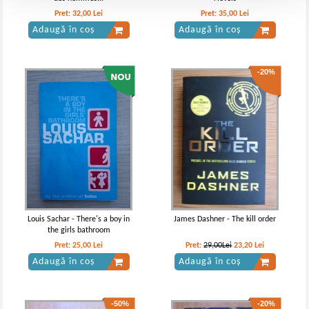
Pret:
32,00
Lei
Pret:
35,00
Lei
Adaugă în coș
Adaugă în coș
-20%
Louis Sachar - There's a boy in
James Dashner - The kill order
the girls bathroom
Pret:
25,00
Lei
Pret:
29,00Lei
23,20
Lei
Adaugă în coș
Adaugă în coș
-50%
-20%