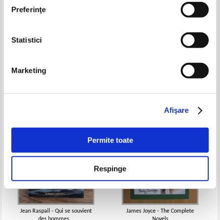
Preferinţe
Statistici
Kate Mosse - Sepulchre
Paul Margueritte, Victor
Margueritte - Le poste des
neiges
Pret:
34,00Lei
23,80
Lei
Pret:
40,00Lei
24,00
Lei
Marketing
Adaugă în coș
Adaugă în coș
Afişare
Permite toate
Respinge
Jean Raspail - Qui se souvient
James Joyce - The Complete
des hommes...
Novels