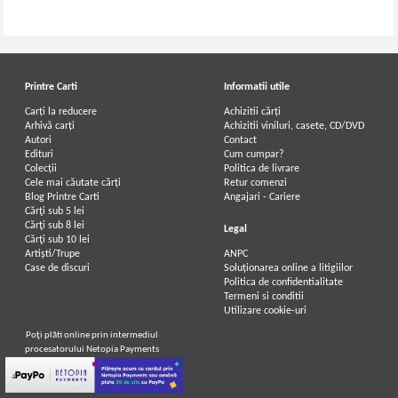
Printre Carti
Informatii utile
Carți la reducere
Achizitii cărți
Arhivă carți
Achizitii viniluri, casete, CD/DVD
Autori
Contact
Edituri
Cum cumpar?
Colecții
Politica de livrare
Cele mai căutate cărți
Retur comenzi
Blog Printre Carti
Angajari - Cariere
Cărţi sub 5 lei
Cărţi sub 8 lei
Legal
Cărţi sub 10 lei
Artiști/Trupe
ANPC
Case de discuri
Soluționarea online a litigiilor
Politica de confidentialitate
Termeni si conditii
Utilizare cookie-uri
Poţi plăti online prin intermediul
procesatorului Netopia Payments