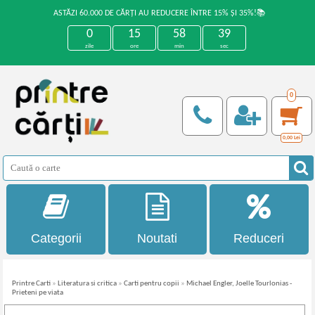
ASTĂZI 60.000 DE CĂRȚI AU REDUCERE ÎNTRE 15% ȘI 35%!📚
0
15
58
39
zile
ore
min
sec
0
0,00
Lei
Categorii
Noutati
Reduceri
Printre Carti
»
Literatura si critica
»
Carti pentru copii
»
Michael Engler, Joelle Tourlonias -
Prieteni pe viata