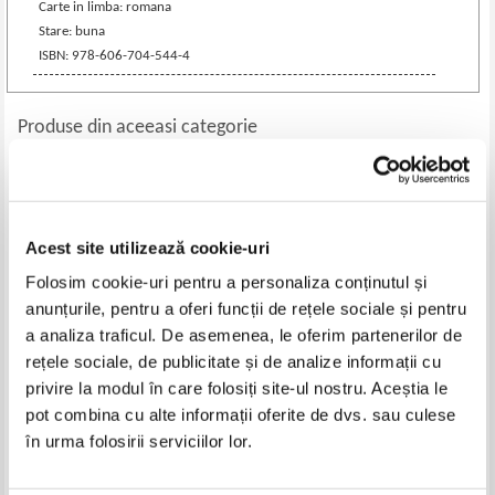
Carte in limba: romana
Stare: buna
ISBN: 978-606-704-544-4
Produse din aceeasi categorie
-25%
Acest site utilizează cookie-uri
Folosim cookie-uri pentru a personaliza conținutul și
anunțurile, pentru a oferi funcții de rețele sociale și pentru
a analiza traficul. De asemenea, le oferim partenerilor de
rețele sociale, de publicitate și de analize informații cu
privire la modul în care folosiți site-ul nostru. Aceștia le
Petre Uglis - Delapecica -
Jules Verne - Copiii capitanului
pot combina cu alte informații oferite de dvs. sau culese
Feciorul Imparatului Rosu si
Grant, nr. 28 si 29 (2 volume)
în urma folosirii serviciilor lor.
Imparateasa fara-de-moarte
Pret:
19,00Lei
14,25
Lei
Pret:
26,00
Lei
Adaugă în coș
Adaugă în coș