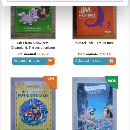
Tales from pillow pets.
Michael Ende - Jim Nasturel
Dreamland. The secret unicorn
from Engardia
Pret:
27,00Lei
17,55
Lei
Pret:
32,00Lei
22,40
Lei
Adaugă în coș
Adaugă în coș
-25%