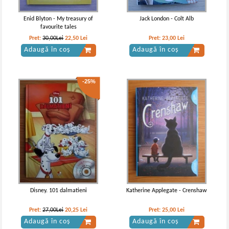
Enid Blyton - My treasury of
Jack London - Colt Alb
favourite tales
Pret:
30,00Lei
22,50
Lei
Pret:
23,00
Lei
Adaugă în coș
Adaugă în coș
-25%
Disney. 101 dalmatieni
Katherine Applegate - Crenshaw
Pret:
27,00Lei
20,25
Lei
Pret:
25,00
Lei
Adaugă în coș
Adaugă în coș