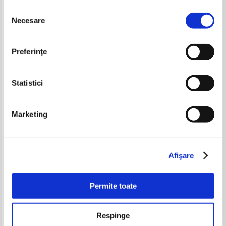
Selecția
Necesare
consimțământului
-30%
-35%
Preferinţe
Statistici
Marketing
Octav Pancu Iasi - Pere alese
Mary Kay Phelan - A book to
begin on the white house
Pret:
27,00Lei
18,90
Lei
Pret:
21,00Lei
13,65
Lei
Afişare
Adaugă în coș
Adaugă în coș
Permite toate
-35%
-30%
Respinge