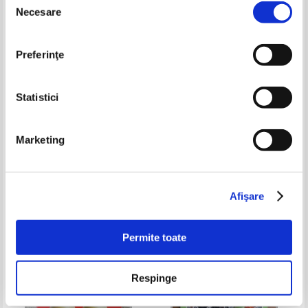
-60%
-30%
Necesare
consimțământului
Preferinţe
Statistici
Marketing
Pauline Francis - Food for
Rudyard Kipling - A doua carte a
thought
junglei
Pret:
16,00Lei
6,40
Lei
Pret:
10,00Lei
7,00
Lei
Adaugă în coș
Adaugă în coș
Afişare
-60%
-40%
Permite toate
Respinge