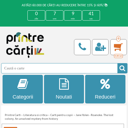
ASTĂZI 60.000 DE CĂRȚI AU REDUCERE ÎNTRE 15% ȘI 60%!📚
0
7
9
41
zile
ore
min
sec
0
0,00
Lei
Categorii
Noutati
Reduceri
Printre Carti
»
Literatura si critica
»
Carti pentru copii
»
Jane Yolen - Roanoke. The lost
colony. An unsolved mystery from history