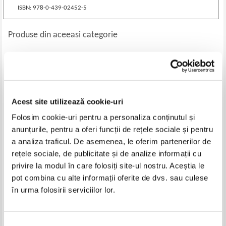
ISBN: 978-0-439-02452-5
Produse din aceeasi categorie
-40%
-60%
Acest site utilizează cookie-uri
Folosim cookie-uri pentru a personaliza conținutul și
anunțurile, pentru a oferi funcții de rețele sociale și pentru
a analiza traficul. De asemenea, le oferim partenerilor de
rețele sociale, de publicitate și de analize informații cu
privire la modul în care folosiți site-ul nostru. Aceștia le
Noapte buna, copii!
Michael Perrotta - The old
Seagull and the Tide-Walker
pot combina cu alte informații oferite de dvs. sau culese
Pret:
13,00Lei
7,80
Lei
Pret:
16,00Lei
6,40
Lei
în urma folosirii serviciilor lor.
Adaugă în coș
Adaugă în coș
Selecția