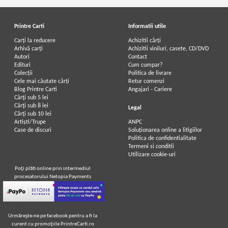
Printre Carti
Informatii utile
Carți la reducere
Achizitii cărți
Arhivă carți
Achizitii viniluri, casete, CD/DVD
Autori
Contact
Edituri
Cum cumpar?
Colecții
Politica de livrare
Cele mai căutate cărți
Retur comenzi
Blog Printre Carti
Angajari - Cariere
Cărţi sub 5 lei
Cărţi sub 8 lei
Legal
Cărţi sub 10 lei
Artiști/Trupe
ANPC
Case de discuri
Soluționarea online a litigiilor
Politica de confidentialitate
Termeni si conditii
Utilizare cookie-uri
Poţi plăti online prin intermediul
procesatorului Netopia Payments
Urmăreşte-ne pe facebook pentru a fi la
curent cu promoţiile PrintreCarti.ro