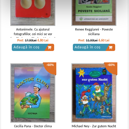
Antonimele. Cu ajutorul
Renee Reggianni - Poveste
fotografiilor, cei mici se vor
siciliana
familiariza cu diferite obiecte si
Pret:
17,00Lei
6,80
Lei
Pret:
11,00Lei
6,60
Lei
antonime
Adaugă în coș
Adaugă în coș
-60%
-60%
Cecilia Pana - Doctor clima
Michael Ney - Zur gutem Nacht