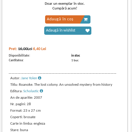
Doar un exemplar în stoc.
Cumpără acum!
Adaugă în coș
Adaugă în wishlist
Pret:
16,00Lei
6,40
Lei
Disponibilitate:
in stoc
Cantitatea:
1 buc
Autor:
Jane Yolen
Titlu: Roanoke. The lost colony. An unsolved mystery from history
Editura:
Scholastic
An de aparitie: 2007
Nr. pagini: 28
Format: 23 x 27 cm
Coperti: brosate
Carte in limba: engleza
Stare: buna