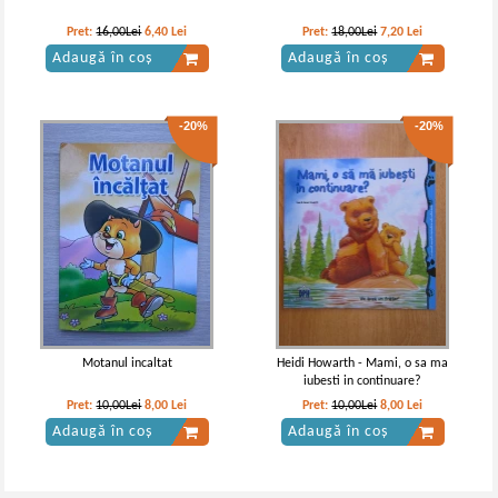
Pret:
16,00Lei
6,40
Lei
Pret:
18,00Lei
7,20
Lei
Adaugă în coș
Adaugă în coș
-20%
-20%
Motanul incaltat
Heidi Howarth - Mami, o sa ma
iubesti in continuare?
Pret:
10,00Lei
8,00
Lei
Pret:
10,00Lei
8,00
Lei
Adaugă în coș
Adaugă în coș