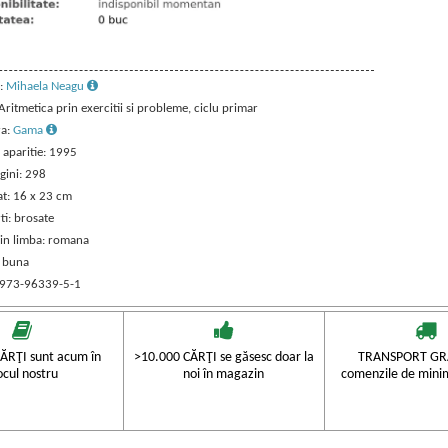
:
Mihaela Neagu
 Aritmetica prin exercitii si probleme, ciclu primar
ra:
Gama
 aparitie: 1995
gini: 298
t: 16 x 23 cm
ti: brosate
 in limba: romana
: buna
 973-96339-5-1
ĂRŢI sunt acum în
>10.000 CĂRŢI se găsesc doar la
TRANSPORT GRA
ocul nostru
noi în magazin
comenzile de mini