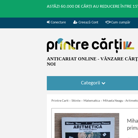
ASTĂZI 60.000 DE CĂRȚI AU REDUCERE ÎNTRE 15
Conectare
Creează Cont
Cum cumpăr
ANTICARIAT ONLINE - VÂNZARE CĂRŢI
NOI
Categorii
Printre Carti
»
Stiinte
»
Matematica
»
Mihaela Neagu - Aritmetic
Miha
prim