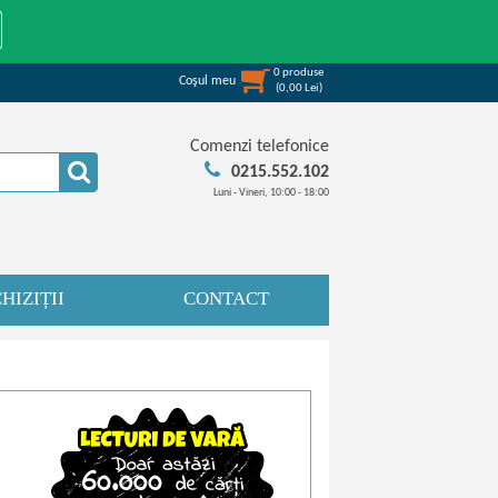
0
produse
Coşul meu
(
0,00
Lei
)
Comenzi telefonice
0215.552.102
Luni - Vineri, 10:00 - 18:00
HIZIȚII
CONTACT