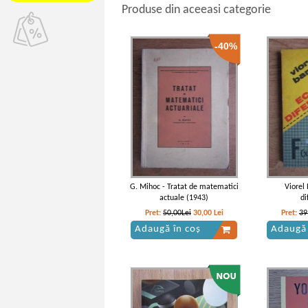
Produse din aceeasi categorie
-40%
G. Mihoc - Tratat de matematici
Viorel 
actuale (1943)
di
Pret:
50,00Lei
30,00
Lei
Pret:
39
Adaugă în coș
Adaugă 