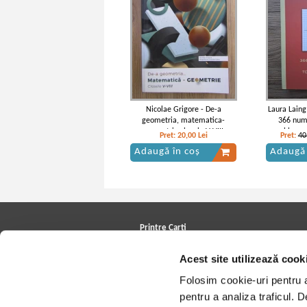
Nicolae Grigore - De-a
Laura Laing
geometria, matematica-
366 num
geometrie clasele V-VIII
problems 
Pret:
20,00
Lei
Pret:
40
Adaugă în coș
Adaugă 
Printre Carti
Carți la reducere
Acest site utilizează cook
Arhivă carți
Autori
Folosim cookie-uri pentru a 
Edituri
Colecții
pentru a analiza traficul. 
Cele mai căutate cărți