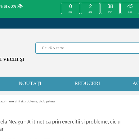
0
2
38
45
% ȘI 60%!📚
zile
ore
min
sec
 VECHI ŞI
NOUTĂȚI
REDUCERI
AC
a prin exercitii si probleme, ciclu primar
ela Neagu
-
Aritmetica prin exercitii si probleme, ciclu
ar