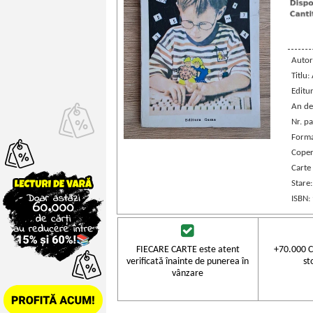
Autor
Titlu:
Editu
An de
Nr. pa
Forma
Coper
Carte
Stare
ISBN:
FIECARE CARTE este atent
+70.000 C
verificată înainte de punerea în
st
vânzare