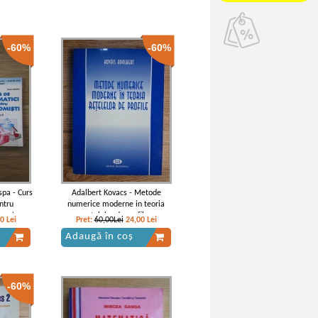
-60%
-60%
spa - Curs
Adalbert Kovacs - Metode
ntru
numerice moderne in teoria
ume)
retelelor de profile
60
Lei
Pret:
60,00Lei
24,00
Lei
Adaugă în coș
-60%