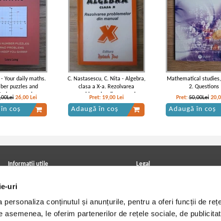
 - Your daily maths.
C. Nastasescu, C. Nita - Algebra,
Mathematical studies,
ber puzzles and
clasa a X-a. Rezolvarea
2. Questions
to keep you sharp
problemelor din manual
,00Lei
26,00
Lei
Pret:
19,00
Lei
Pret:
50,00Lei
20,
în coș
Adaugă în coș
Adaugă în coș
Informatii utile
Legal
ANPC
Achizitii cărți
ie-uri
Achizitii viniluri, casete, CD/DVD
Soluționarea online a litigiilor
Contact
Politica de confidentialitate
personaliza conținutul și anunțurile, pentru a oferi funcții de rețe
Cum cumpar?
Termeni si conditii
Politica de livrare
Utilizare cookie-uri
De asemenea, le oferim partenerilor de rețele sociale, de publicitat
Retur comenzi