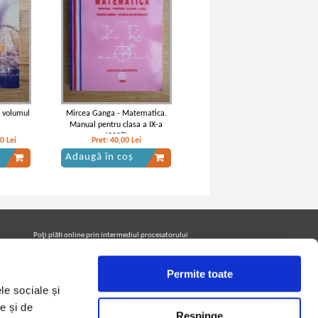
 volumul
Mircea Ganga - Matematica.
Manual pentru clasa a IX-a
(2008)
00
Lei
Pret:
40,00
Lei
Adaugă în coș
Poţi plăti online prin intermediul procesatorului
Netopia Payments
Permite toate
le sociale și
Urmăreşte-ne pe facebook pentru a fi la curent cu
promoţiile PrintreCarti.ro
e și de
Respinge