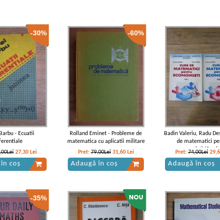
-30%
-60%
Barbu - Ecuatii
Rolland Eminet - Probleme de
Badin Valeriu, Radu De
ferentiale
matematica cu aplicatii militare
de matematici pe
economisti (2 vol
,00Lei
27,30
Lei
Pret:
79,00Lei
31,60
Lei
Pret:
74,00Lei
29,
în coș
Adaugă în coș
Adaugă în coș
-35%