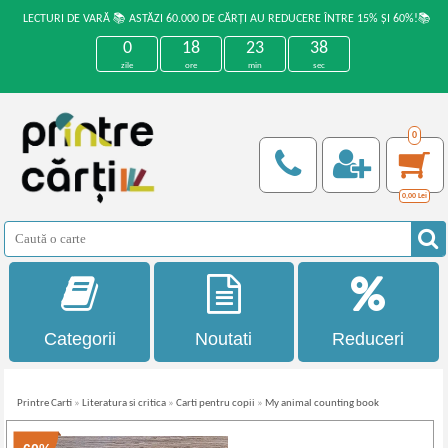
LECTURI DE VARĂ 📚 ASTĂZI 60.000 DE CĂRȚI AU REDUCERE ÎNTRE 15% ȘI 60%!📚
0
18
23
38
zile
ore
min
sec
0
0,00
Lei
Categorii
Noutati
Reduceri
Printre Carti
»
Literatura si critica
»
Carti pentru copii
»
My animal counting book