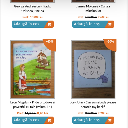
George Andreescu - Iliada,
James Moloney - Cartea
Odiseea, Eneida
minciunilor
Pret:
13,00
Lei
Pret:
12,00Lei
9,60
Lei
Adaugă în coș
Adaugă în coș
-40%
-60%
Leon Magdan - Pilde ortodoxe si
Jory John - Can somebody please
povestiri cu talc (volumul 1)
scratch my back?
Pret:
14,00Lei
8,40
Lei
Pret:
23,00Lei
9,20
Lei
Adaugă în coș
Adaugă în coș