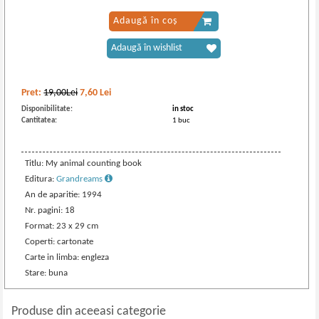
Adaugă în coș
Adaugă în wishlist
Pret:
19,00Lei
7,60
Lei
Disponibilitate:
in stoc
Cantitatea:
1 buc
Titlu: My animal counting book
Editura:
Grandreams
An de aparitie: 1994
Nr. pagini: 18
Format: 23 x 29 cm
Coperti: cartonate
Carte in limba: engleza
Stare: buna
Produse din aceeasi categorie