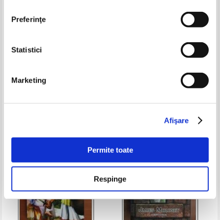
Preferinţe
Statistici
Lewis Carroll - Alice in Tara
Lonzo Anderson - The haganinny
Minunilor
Marketing
Pret:
12,00Lei
8,40
Lei
Pret:
16,00Lei
6,40
Lei
Adaugă în coș
Adaugă în coș
Afişare
-20%
Permite toate
Respinge