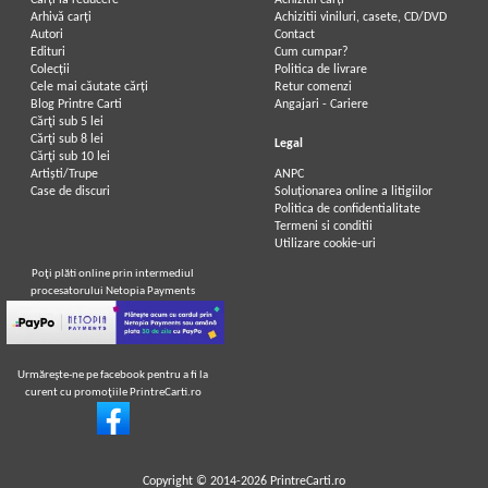
Carți la reducere
Achizitii cărți
Arhivă carți
Achizitii viniluri, casete, CD/DVD
Autori
Contact
Edituri
Cum cumpar?
Colecții
Politica de livrare
Cele mai căutate cărți
Retur comenzi
Blog Printre Carti
Angajari - Cariere
Cărţi sub 5 lei
Cărţi sub 8 lei
Legal
Cărţi sub 10 lei
Artiști/Trupe
ANPC
Case de discuri
Soluționarea online a litigiilor
Politica de confidentialitate
Termeni si conditii
Utilizare cookie-uri
Poţi plăti online prin intermediul
procesatorului Netopia Payments
Urmăreşte-ne pe facebook pentru a fi la
curent cu promoţiile PrintreCarti.ro
Copyright © 2014-2026
PrintreCarti.ro