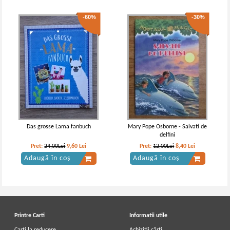
-60%
-30%
Das grosse Lama fanbuch
Mary Pope Osborne - Salvati de
delfini
Pret:
24,00Lei
9,60
Lei
Pret:
12,00Lei
8,40
Lei
Adaugă în coș
Adaugă în coș
Printre Carti
Informatii utile