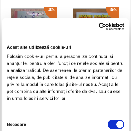
-35%
-50%
Acest site utilizează cookie-uri
Folosim cookie-uri pentru a personaliza conținutul și
anunțurile, pentru a oferi funcții de rețele sociale și pentru
a analiza traficul. De asemenea, le oferim partenerilor de
Howard Pyle - Aventurile lui
Legende romanesti despre flori
rețele sociale, de publicitate și de analize informații cu
Robin Hood
Pret:
12,00Lei
7,80
Lei
Pret:
16,00Lei
8,00
Lei
privire la modul în care folosiți site-ul nostru. Aceștia le
Adaugă în coș
Adaugă în coș
pot combina cu alte informații oferite de dvs. sau culese
în urma folosirii serviciilor lor.
-30%
-60%
Selecția
Necesare
consimțământului