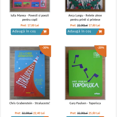
Iulia Manea - Povesti si poezii
Anca Lungu - Retete alese
pentru copii
pentru printi si printese
Pret:
17,00
Lei
Pret:
22,00Lei
17,60
Lei
Adaugă în coș
Adaugă în coș
-30%
-20%
Chris Grabenstein - Straluceste!
Gary Paulsen - Toporisca
Pret:
32,00Lei
22,40
Lei
Pret:
32,00Lei
25,60
Lei