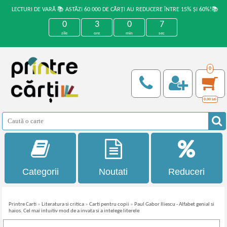
LECTURI DE VARĂ 📚 ASTĂZI 60.000 DE CĂRȚI AU REDUCERE ÎNTRE 15% ȘI 60%!📚
0
3
0
7
zile
ore
min
sec
0
0,00
Lei
Categorii
Noutati
Reduceri
Printre Carti
»
Literatura si critica
»
Carti pentru copii
»
Paul Gabor Iliescu - Alfabet genial si
haios. Cel mai intuitiv mod de a invata si a intelege literele