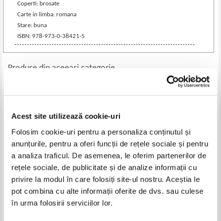
Coperti: brosate
Carte in limba: romana
Stare: buna
ISBN: 978-973-0-38421-5
Produse din aceeasi categorie
-30%
Acest site utilizează cookie-uri
Folosim cookie-uri pentru a personaliza conținutul și
anunțurile, pentru a oferi funcții de rețele sociale și pentru
a analiza traficul. De asemenea, le oferim partenerilor de
rețele sociale, de publicitate și de analize informații cu
privire la modul în care folosiți site-ul nostru. Aceștia le
pot combina cu alte informații oferite de dvs. sau culese
Gian Luigi Berti - Basme si
The princess and the frog
în urma folosirii serviciilor lor.
povestiri din San Marino
Pret:
24,00Lei
16,80
Lei
Pret:
18,00
Lei