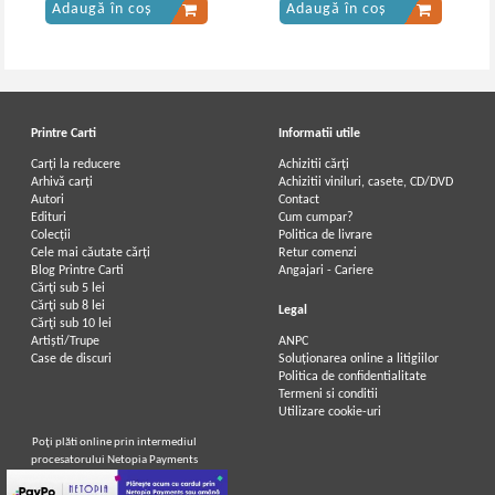
Adaugă în coș
Adaugă în coș
Printre Carti
Informatii utile
Carți la reducere
Achizitii cărți
Arhivă carți
Achizitii viniluri, casete, CD/DVD
Autori
Contact
Edituri
Cum cumpar?
Colecții
Politica de livrare
Cele mai căutate cărți
Retur comenzi
Blog Printre Carti
Angajari - Cariere
Cărţi sub 5 lei
Cărţi sub 8 lei
Legal
Cărţi sub 10 lei
Artiști/Trupe
ANPC
Case de discuri
Soluționarea online a litigiilor
Politica de confidentialitate
Termeni si conditii
Utilizare cookie-uri
Poţi plăti online prin intermediul
procesatorului Netopia Payments