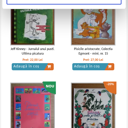
Jeff Kinney - Jurnalul unui pusti.
Pisicile aristocrate, Colectia
Ultima picatura
Egmont - mini, nr. 15
Pret:
22,00
Lei
Pret:
27,00
Lei
Adaugă în coș
Adaugă în coș
-20%