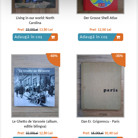
Living in our world: North
Der Grosse Shell Atlas
Carolina
Pret:
23,00Lei
13,80
Lei
Pret:
12,00
Lei
Adaugă în coș
Adaugă în coș
-60%
-35%
Le Ghetto de Varsovie (album,
Dan Er. Grigorescu - Paris
editie bilingva)
Pret:
32,00Lei
12,80
Lei
Pret:
16,00Lei
10,40
Lei