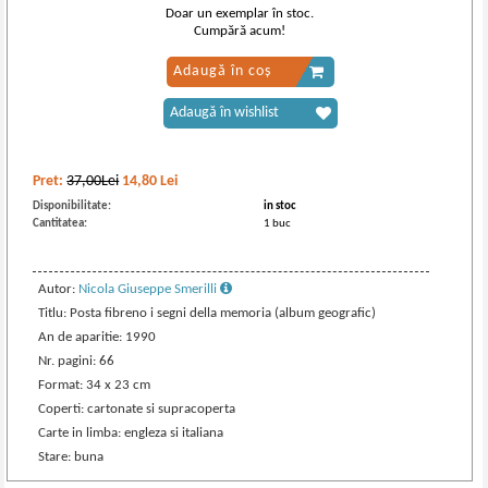
Doar un exemplar în stoc.
Cumpără acum!
Adaugă în coș
Adaugă în wishlist
Pret:
37,00Lei
14,80
Lei
Disponibilitate:
in stoc
Cantitatea:
1 buc
Autor:
Nicola Giuseppe Smerilli
Titlu: Posta fibreno i segni della memoria (album geografic)
An de aparitie: 1990
Nr. pagini: 66
Format: 34 x 23 cm
Coperti: cartonate si supracoperta
Carte in limba: engleza si italiana
Stare: buna