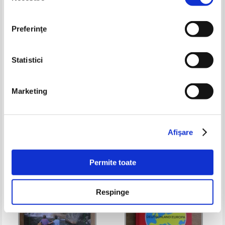
Preferinţe
Statistici
Circuitul monumentelor istorice
Beppe Zagaglia - Ferrara, citta
Marketing
din Vrancea (album)
incantesimo
Pret:
27,00Lei
16,20
Lei
Pret:
43,00Lei
17,20
Lei
Adaugă în coș
Adaugă în coș
Afişare
-40%
Permite toate
Respinge