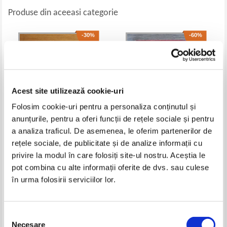
Produse din aceeasi categorie
-30%
-60%
Acest site utilizează cookie-uri
Folosim cookie-uri pentru a personaliza conținutul și
anunțurile, pentru a oferi funcții de rețele sociale și pentru
a analiza traficul. De asemenea, le oferim partenerilor de
rețele sociale, de publicitate și de analize informații cu
Marfe Ferguson Delano - Cerul.
Nordeuropa. Europe du Nord
National Geographic Nature
(harta)
privire la modul în care folosiți site-ul nostru. Aceștia le
Library
Pret:
20,00Lei
14,00
Lei
Pret:
27,00Lei
10,80
Lei
pot combina cu alte informații oferite de dvs. sau culese
Adaugă în coș
Adaugă în coș
în urma folosirii serviciilor lor.
-40%
-60%
Selecția
Necesare
consimțământului