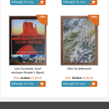
Adaugă în coș
Adaugă în coș
-30%
-60%
Lumi fascinante, locuri
Atlas fur jedermann
uimitoare (Reader's Digest)
Pret:
25,00Lei
17,50
Lei
Pret:
48,00Lei
19,20
Lei
Adaugă în coș
Adaugă în coș