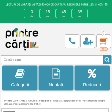
LECTURI DE VARĂ 📚 ASTĂZI 60.000 DE CĂRȚI AU REDUCERE ÎNTRE 15% ȘI 60%!📚
0
15
45
39
zile
ore
min
sec
0
0,00
Lei
Categorii
Noutati
Reduceri
Printre Carti
»
Arta si Albume
»
Fotografie
»
Nicola Giuseppe Smerilli - Posta fibreno i segni
della memoria (album geografic)