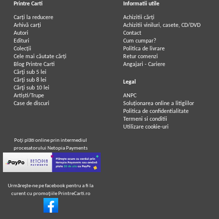
Printre Carti
Informatii utile
Carți la reducere
Achizitii cărți
Arhivă carți
Achizitii viniluri, casete, CD/DVD
Autori
Contact
Edituri
Cum cumpar?
Colecții
Politica de livrare
Cele mai căutate cărți
Retur comenzi
Blog Printre Carti
Angajari - Cariere
Cărţi sub 5 lei
Cărţi sub 8 lei
Legal
Cărţi sub 10 lei
Artiști/Trupe
ANPC
Case de discuri
Soluționarea online a litigiilor
Politica de confidentialitate
Termeni si conditii
Utilizare cookie-uri
Poţi plăti online prin intermediul
procesatorului Netopia Payments
Urmăreşte-ne pe facebook pentru a fi la
curent cu promoţiile PrintreCarti.ro