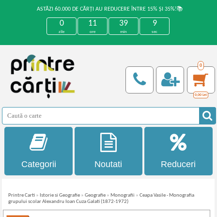
ASTĂZI 60.000 DE CĂRȚI AU REDUCERE ÎNTRE 15% ȘI 35%!📚
0
11
39
9
zile
ore
min
sec
0
0,00
Lei
Categorii
Noutati
Reduceri
Printre Carti
»
Istorie si Geografie
»
Geografie
»
Monografii
»
Ceapa Vasile - Monografia
grupului scolar Alexandru Ioan Cuza Galati (1872-1972)