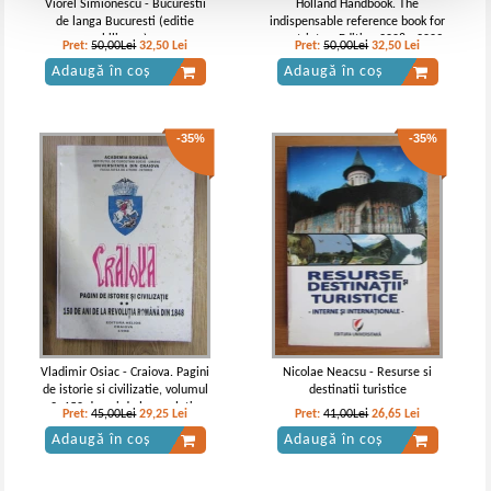
Viorel Simionescu - Bucurestii
Holland Handbook. The
de langa Bucuresti (editie
indispensable reference book for
bilingva)
expatriates. Edition 2008 - 2009
Pret:
50,00Lei
32,50
Lei
Pret:
50,00Lei
32,50
Lei
Adaugă în coș
Adaugă în coș
-35%
-35%
Vladimir Osiac - Craiova. Pagini
Nicolae Neacsu - Resurse si
de istorie si civilizatie, volumul
destinatii turistice
2. 150 de ani de la revolutia
Pret:
45,00Lei
29,25
Lei
Pret:
41,00Lei
26,65
Lei
romana din 1848
Adaugă în coș
Adaugă în coș