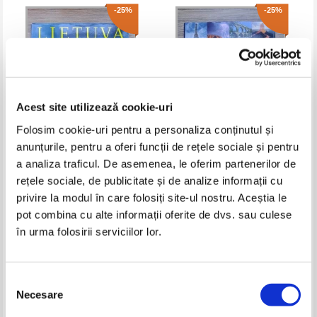
-25%
-25%
Acest site utilizează cookie-uri
Folosim cookie-uri pentru a personaliza conținutul și
anunțurile, pentru a oferi funcții de rețele sociale și pentru
Marcelijus Martinaitis - Lietuva
100 merveilles du monde
a analiza traficul. De asemenea, le oferim partenerilor de
rețele sociale, de publicitate și de analize informații cu
Pret:
40,00Lei
30,00
Lei
Pret:
50,00Lei
37,50
Lei
privire la modul în care folosiți site-ul nostru. Aceștia le
Adaugă în coș
Adaugă în coș
pot combina cu alte informații oferite de dvs. sau culese
în urma folosirii serviciilor lor.
-35%
-35%
Selecția
Necesare
consimțământului