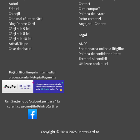
Autori
Contact
Edituri
Cum cumpar?
Colecții
Politica de livrare
Cele mai căutate cărți
Retur comenzi
Blog Printre Carti
Angajari - Cariere
Cărţi sub 5 lei
Cărţi sub 8 lei
Legal
Cărţi sub 10 lei
Artiști/Trupe
ANPC
Case de discuri
Soluționarea online a litigiilor
Politica de confidentialitate
Termeni si conditii
Utilizare cookie-uri
Poţi plăti online prin intermediul
procesatorului Netopia Payments
Urmăreşte-ne pe facebook pentru a fi la
curent cu promoţiile PrintreCarti.ro
Copyright © 2014-2026
PrintreCarti.ro