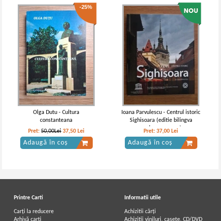
-25%
Olga Dutu - Cultura
Ioana Parvulescu - Centrul istoric
constanteana
Sighisoara (editie bilingva
engleza-romana)
Pret:
50,00Lei
37,50
Lei
Pret:
37,00
Lei
Adaugă în coș
Adaugă în coș
Printre Carti
Informatii utile
Carți la reducere
Achizitii cărți
Arhivă carți
Achizitii viniluri, casete, CD/DVD