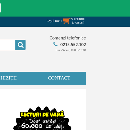
0
produse
Coşul meu
(
0,00
Lei
)
Comenzi telefonice
0215.552.102
Luni - Vineri, 10:00 - 18:00
HIZIȚII
CONTACT