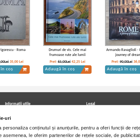
rigorescu - Roma
Drumuri de vis. Cele mai
Armando Ravaglioli -
frumoase rute ale lumii
journey of drea
,00Lei
35,00
Lei
Pret:
65,00Lei
42,25
Lei
Pret:
90,00Lei
36,
în coș
Adaugă în coș
Adaugă în coș
Informatii utile
Legal
ANPC
Achizitii cărți
ie-uri
Achizitii viniluri, casete, CD/DVD
Soluționarea online a litigiilor
Contact
Politica de confidentialitate
personaliza conținutul și anunțurile, pentru a oferi funcții de rețe
Cum cumpar?
Termeni si conditii
Politica de livrare
Utilizare cookie-uri
De asemenea, le oferim partenerilor de rețele sociale, de publicitat
Retur comenzi