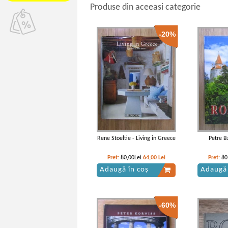
Produse din aceeasi categorie
-20%
Rene Stoeltie - Living in Greece
Petre B
Pret:
80,00Lei
64,00
Lei
Pret:
80
Adaugă în coș
Adaugă 
-60%