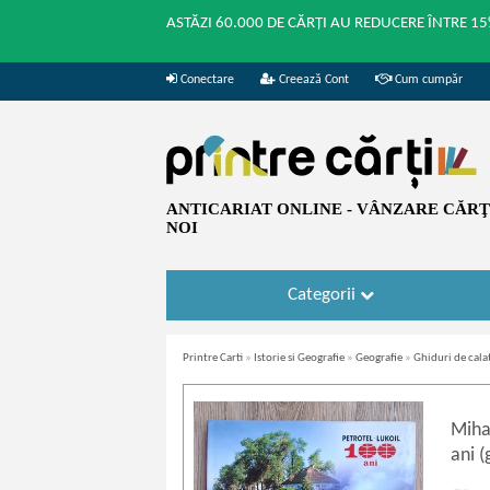
ASTĂZI 60.000 DE CĂRȚI AU REDUCERE ÎNTRE 15
Conectare
Creează Cont
Cum cumpăr
ANTICARIAT ONLINE - VÂNZARE CĂRŢI
NOI
Categorii
Printre Carti
»
Istorie si Geografie
»
Geografie
»
Ghiduri de cala
Mihai
ani (