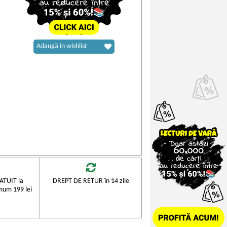
Adaugă în wishlist
TUIT la
DREPT DE RETUR în 14 zile
mum 199 lei