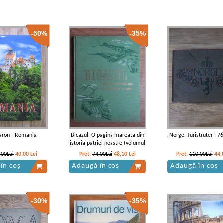
-50%
-35%
aron - Romania
Bicazul. O pagina mareata din
Norge. Turistruter I 76
istoria patriei noastre (volumul
1)
,00Lei
40,00
Lei
Pret:
74,00Lei
48,10
Lei
Pret:
110,00Lei
44,
în coș
Adaugă în coș
Adaugă în coș
-30%
-35%