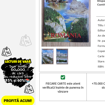
Autor
Titlu:
Editu
An de
Nr. pa
Forma
Coper
Carte
Stare
ISBN:
FIECARE CARTE este atent
+70.000 C
verificată înainte de punerea în
st
vânzare