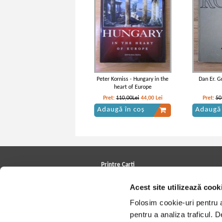
Peter Korniss - Hungary in the
Dan Er. G
heart of Europe
Pret:
110,00Lei
44,00
Lei
Pret:
50
Adaugă în coș
Adaugă 
Printre Carti
Carți la reducere
Acest site utilizează cook
Arhivă carți
Autori
Folosim cookie-uri pentru a 
Edituri
Colecții
pentru a analiza traficul. 
Cele mai căutate cărți