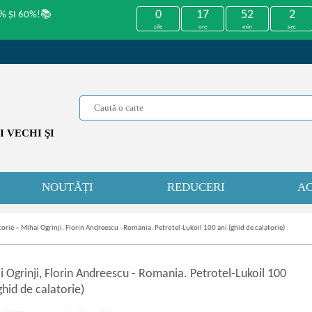
0
17
52
2
% ȘI 60%!📚
zile
ore
min
sec
 VECHI ŞI
NOUTĂȚI
REDUCERI
AC
torie
»
Mihai Ogrinji, Florin Andreescu - Romania. Petrotel-Lukoil 100 ani (ghid de calatorie)
 Ogrinji, Florin Andreescu
-
Romania. Petrotel-Lukoil 100
ghid de calatorie)