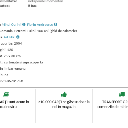
:
Mihai Ogrinji
,
Florin Andreescu
 Romania. Petrotel-Lukoil 100 ani (ghid de calatorie)
ra:
Ad Libri
 aparitie: 2004
gini: 120
t: 25 x 30 cm
ti: cartonate si supracoperta
 in limba: romana
: buna
 973-86781-1-0
ĂRŢI sunt acum în
>10.000 CĂRŢI se găsesc doar la
TRANSPORT GRA
ocul nostru
noi în magazin
comenzile de mini