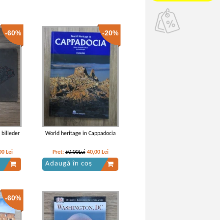
-60%
-20%
 billeder
World heritage in Cappadocia
00
Lei
Pret:
50,00Lei
40,00
Lei
Adaugă în coș
-60%