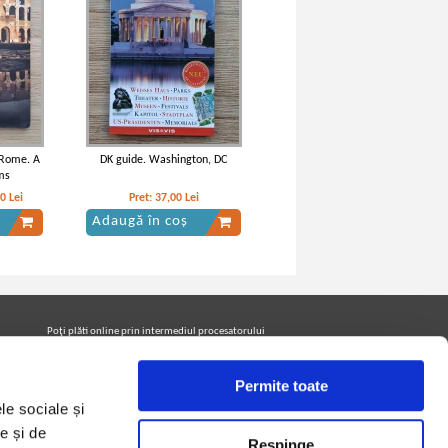
 Rome. A
DK guide. Washington, DC
ms
00
Lei
Pret:
37,00
Lei
Adaugă în coș
Poţi plăti online prin intermediul procesatorului
Netopia Payments
Permite toate
le sociale și
Urmăreşte-ne pe facebook pentru a fi la curent cu
promoţiile PrintreCarti.ro
e și de
Respinge