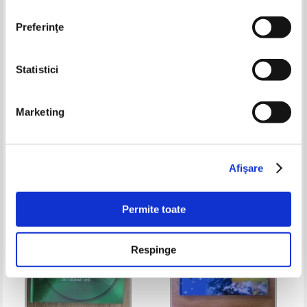
Preferinţe
Statistici
The New Encyclopaedia
Enciclopedia Disney. Descopera
Britannica. Index. A - K
lumea distrandu - te! Traditii si
Marketing
obiceiuri
Pret:
65,00Lei
26,00
Lei
Pret:
21,00
Lei
Adaugă în coș
Adaugă în coș
Afişare
-30%
Permite toate
Respinge