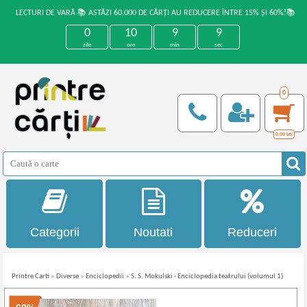
LECTURI DE VARĂ 📚 ASTĂZI 60.000 DE CĂRȚI AU REDUCERE ÎNTRE 15% ȘI 60%!📚
0
10
9
9
zile
ore
min
sec
0
0,00
Lei
Categorii
Noutati
Reduceri
Printre Carti
»
Diverse
»
Enciclopedii
»
S. S. Mokulski - Enciclopedia teatrului (volumul 1)