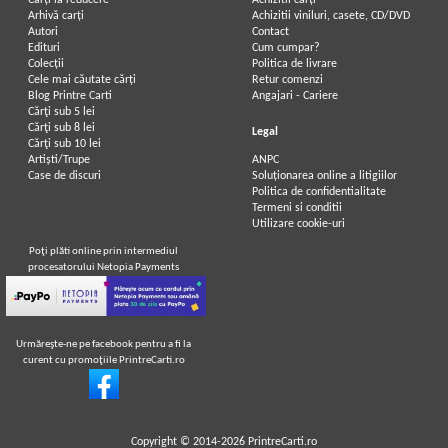
Carți la reducere
Achizitii cărți
Arhivă carți
Achizitii viniluri, casete, CD/DVD
Autori
Contact
Edituri
Cum cumpar?
Colecții
Politica de livrare
Cele mai căutate cărți
Retur comenzi
Blog Printre Carti
Angajari - Cariere
Cărţi sub 5 lei
Cărţi sub 8 lei
Legal
Cărţi sub 10 lei
Artiști/Trupe
ANPC
Case de discuri
Soluționarea online a litigiilor
Politica de confidentialitate
Termeni si conditii
Utilizare cookie-uri
Poţi plăti online prin intermediul
procesatorului Netopia Payments
Urmăreşte-ne pe facebook pentru a fi la
curent cu promoţiile PrintreCarti.ro
Copyright © 2014-2026
PrintreCarti.ro