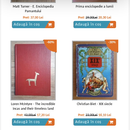
Matt Turner - E. Enciclopedia
Prima enciclopedie a lumii
Pamantului
Pret:
37,00
Lei
Pret:
29,00Lei
20,30
Lei
Adaugă în coș
Adaugă în coș
-60%
-30%
Loren McIntyre - The incredible
Christian Biet - XIX siecle
Incas and their timeless land
Pret:
43,00Lei
17,20
Lei
Pret:
23,00Lei
16,10
Lei
Adaugă în coș
Adaugă în coș