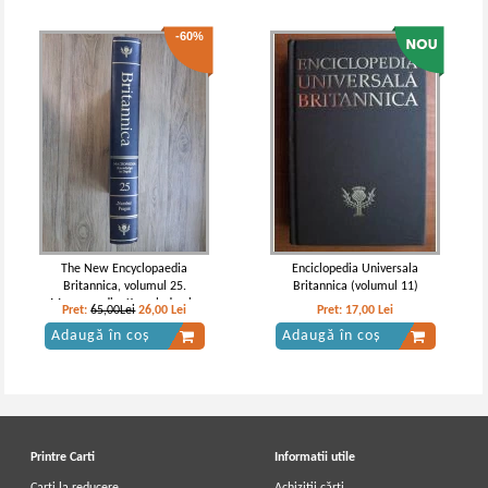
-60%
The New Encyclopaedia
Enciclopedia Universala
Britannica, volumul 25.
Britannica (volumul 11)
Macropaedia. Knowledge in
Pret:
65,00Lei
26,00
Lei
Pret:
17,00
Lei
depth. Number Praque
Adaugă în coș
Adaugă în coș
Printre Carti
Informatii utile