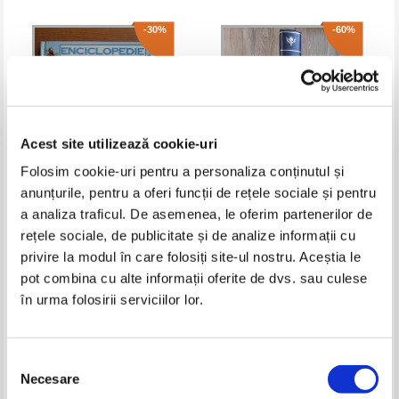
-30%
-60%
Acest site utilizează cookie-uri
Folosim cookie-uri pentru a personaliza conținutul și
anunțurile, pentru a oferi funcții de rețele sociale și pentru
a analiza traficul. De asemenea, le oferim partenerilor de
Annabel Craig - Enciclopedie
The New Encyclopaedia
rețele sociale, de publicitate și de analize informații cu
stiintifica pentru copii
Britannica, volumul 22.
Macropaedia. Knowledge in
Pret:
30,00Lei
21,00
Lei
Pret:
65,00Lei
26,00
Lei
privire la modul în care folosiți site-ul nostru. Aceștia le
depth. Islam life
Adaugă în coș
Adaugă în coș
pot combina cu alte informații oferite de dvs. sau culese
în urma folosirii serviciilor lor.
-60%
Selecția
Necesare
consimțământului