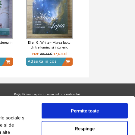
terea in
Ellen G. White - Marea lupta
dintre lumina si intuneric
i
Pret:
29,00Lei
17,40
Lei
Adaugă în coș
Poţi plăti online prin intermediul procesatorului
Netopia Payments
Permite toate
le sociale și
Urmăreşte-ne pe facebook pentru a fi la curent cu
promoţiile PrintreCarti.ro
e și de
Respinge
u alte