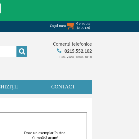
0
produse
Coşul meu
(
0,00
Lei
)
Comenzi telefonice
0215.552.102
Luni - Vineri, 10:00 - 18:00
HIZIȚII
CONTACT
Doar un exemplar în stoc.
Cumpără acum!