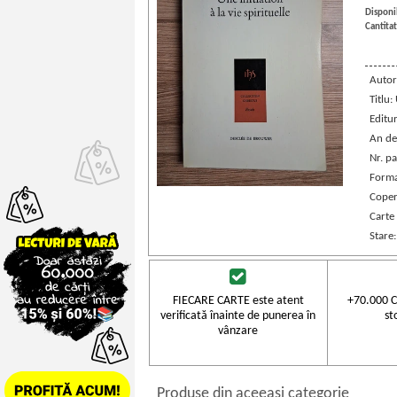
Disponib
Cantitat
Autor
Titlu:
Editu
An de
Nr. pa
Forma
Coper
Carte 
Stare
FIECARE CARTE este atent
+70.000 C
verificată înainte de punerea în
st
vânzare
Produse din aceeasi categorie