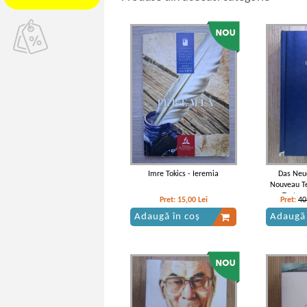
Imre Tokics - Ieremia
Das Neu
Nouveau Te
Testam
Pret:
15,00
Lei
Pret:
40
Test
Adaugă în coș
Adaugă 