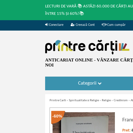
LECTURI DE VARĂ 📚 ASTĂZI 60.000 DE CĂRȚI A
ÎNTRE 15% ȘI 60%!📚
Conectare
Creează Cont
Cum cumpăr
ANTICARIAT ONLINE - VÂNZARE CĂRŢI
NOI
Categorii
Printre Carti
»
Spiritualitate si Religie
»
Religie
»
Crestinism
»
Al
-60%
Fran
Pret: