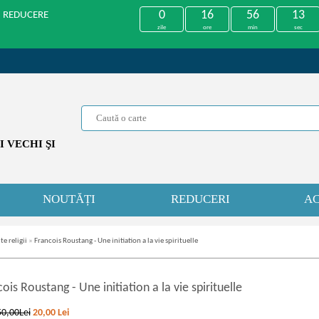
0
16
56
13
U REDUCERE
zile
ore
min
sec
 VECHI ŞI
NOUTĂȚI
REDUCERI
AC
te religii
»
Francois Roustang - Une initiation a la vie spirituelle
cois Roustang
-
Une initiation a la vie spirituelle
50,00Lei
20,00
Lei