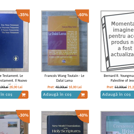
-35%
-60%
e Testament. Le
Francois Wang Toutain - Le
Bernard R. Youngma
stament. Il Nuovo
Dalai Lama
Palestine of Jes
ento. The New
,00Lei
26,00
Lei
Pret:
40,00Lei
16,00
Lei
Pret:
53,00Lei
21,
ament (2004)
în coș
Adaugă în coș
Adaugă în coș
-30%
-40%