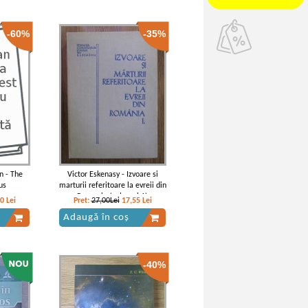
-60%
-35%
n - The
Victor Eskenasy - Izvoare si
us
marturii referitoare la evreii din
Romania (volumul 1)
20
Lei
Pret:
27,00Lei
17,55
Lei
Adaugă în coș
-40%