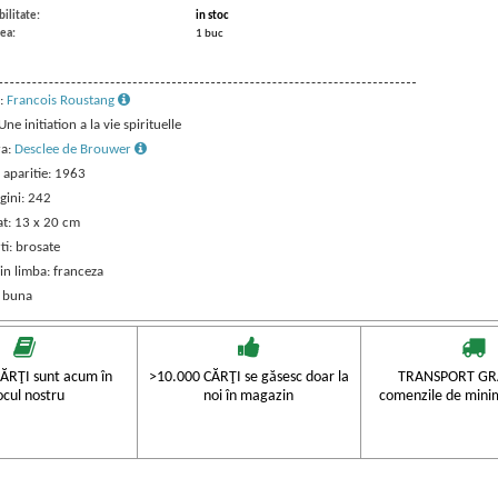
ilitate:
in stoc
ea:
1 buc
:
Francois Roustang
 Une initiation a la vie spirituelle
ra:
Desclee de Brouwer
 aparitie: 1963
gini: 242
t: 13 x 20 cm
ti: brosate
in limba: franceza
: buna
ĂRŢI sunt acum în
>10.000 CĂRŢI se găsesc doar la
TRANSPORT GRA
ocul nostru
noi în magazin
comenzile de mini