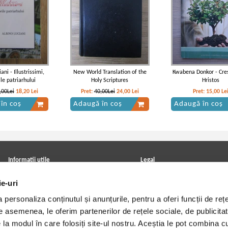
ani - Illustrissimi,
New World Translation of the
Kwabena Donkor - Cres
ile patriarhului
Holy Scriptures
Hristos
,00Lei
18,20
Lei
Pret:
40,00Lei
24,00
Lei
Pret:
15,00
Le
în coș
Adaugă în coș
Adaugă în coș
Informatii utile
Legal
ANPC
Achizitii cărți
ie-uri
Achizitii viniluri, casete, CD/DVD
Soluționarea online a litigiilor
Contact
Politica de confidentialitate
personaliza conținutul și anunțurile, pentru a oferi funcții de rețe
Cum cumpar?
Termeni si conditii
Politica de livrare
Utilizare cookie-uri
De asemenea, le oferim partenerilor de rețele sociale, de publicitat
Retur comenzi
e la modul în care folosiți site-ul nostru. Aceștia le pot combina c
Angajari - Cariere