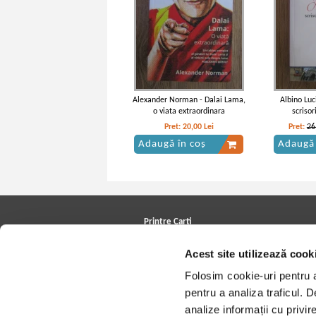
Alexander Norman - Dalai Lama,
Albino Luci
o viata extraordinara
scrisor
Pret:
20,00
Lei
Pret:
26
Adaugă în coș
Adaugă 
Printre Carti
Carți la reducere
Acest site utilizează cook
Arhivă carți
Autori
Folosim cookie-uri pentru a 
Edituri
Colecții
pentru a analiza traficul. 
Cele mai căutate cărți
analize informații cu privir
Blog Printre Carti