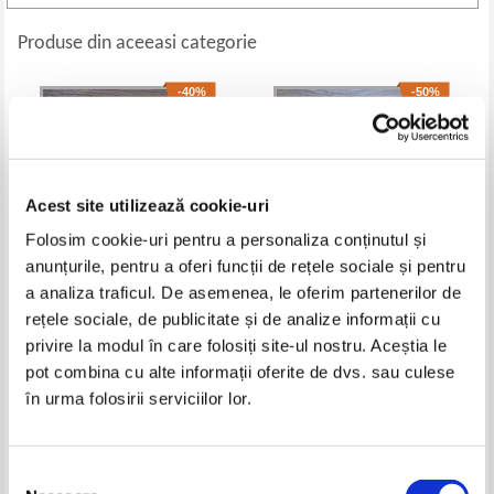
Produse din aceeasi categorie
-40%
-50%
Acest site utilizează cookie-uri
Folosim cookie-uri pentru a personaliza conținutul și
anunțurile, pentru a oferi funcții de rețele sociale și pentru
a analiza traficul. De asemenea, le oferim partenerilor de
rețele sociale, de publicitate și de analize informații cu
Agatha Christie - Third girl
E. Lockhart - Genuine fraud
privire la modul în care folosiți site-ul nostru. Aceștia le
Pret:
23,00Lei
13,80
Lei
Pret:
35,00Lei
17,50
Lei
pot combina cu alte informații oferite de dvs. sau culese
Adaugă în coș
Adaugă în coș
în urma folosirii serviciilor lor.
-60%
-20%
Selecția