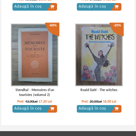
Adaugă în coș
Adaugă în coș
-60%
-20%
Stendhal - Memoires d'un
Roald Dahl - The witches
touristes (volumul 2)
Pret:
43,00Lei
17,20
Lei
Pret:
20,00Lei
16,00
Lei
Adaugă în coș
Adaugă în coș