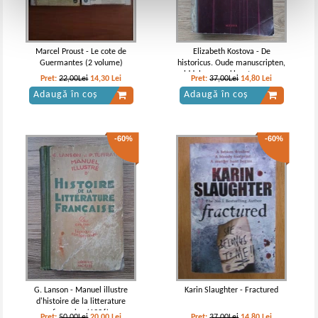
Marcel Proust - Le cote de
Elizabeth Kostova - De
Guermantes (2 volume)
historicus. Oude manuscripten,
middeleeuwse kloosters en een
Pret:
22,00Lei
14,30
Lei
Pret:
37,00Lei
14,80
Lei
eeuwenlang bewaard geheim
Adaugă în coș
Adaugă în coș
-60%
-60%
G. Lanson - Manuel illustre
Karin Slaughter - Fractured
d'histoire de la litterature
francaise (1936)
Pret:
50,00Lei
20,00
Lei
Pret:
37,00Lei
14,80
Lei