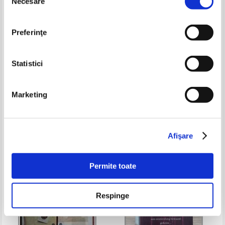
Necesare
consimțământului
Preferinţe
Statistici
Charlote Rivers - I love
Gustave Flaubert - Madame
Marketing
stationery
Bovary (2 volume)
Pret:
43,00Lei
17,20
Lei
Pret:
23,00Lei
18,40
Lei
Adaugă în coș
Adaugă în coș
Afişare
-35%
-60%
Permite toate
Respinge