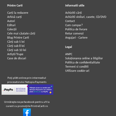
Printre Carti
Informatii utile
Carți la reducere
Achizitii cărți
Arhivă carți
Achizitii viniluri, casete, CD/DVD
Autori
Contact
Edituri
Cum cumpar?
Colecții
Politica de livrare
Cele mai căutate cărți
Retur comenzi
Blog Printre Carti
Angajari - Cariere
Cărţi sub 5 lei
Cărţi sub 8 lei
Legal
Cărţi sub 10 lei
Artiști/Trupe
ANPC
Case de discuri
Soluționarea online a litigiilor
Politica de confidentialitate
Termeni si conditii
Utilizare cookie-uri
Poţi plăti online prin intermediul
procesatorului Netopia Payments
Urmăreşte-ne pe facebook pentru a fi la
curent cu promoţiile PrintreCarti.ro