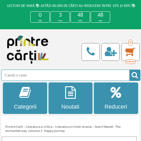
LECTURI DE VARĂ 📚 ASTĂZI 60.000 DE CĂRȚI AU REDUCERE ÎNTRE 15% ȘI 60%!📚
0
3
48
48
zile
ore
min
sec
0
0,00
Lei
Categorii
Noutati
Reduceri
Printre Carti
»
Literatura si critica
»
Literatura in limbi straine
»
Averil Newell - The
enchanted way, volumul 2. Happy journey