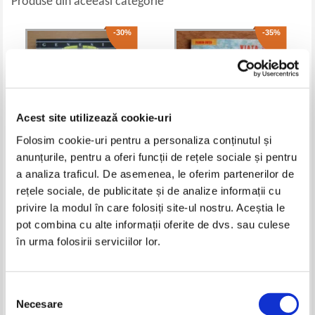
Produse din aceeasi categorie
-30%
-35%
Acest site utilizează cookie-uri
Folosim cookie-uri pentru a personaliza conținutul și
anunțurile, pentru a oferi funcții de rețele sociale și pentru
a analiza traficul. De asemenea, le oferim partenerilor de
Dan Apostol - OZN, adevaruri
Florin Dutu - Viata parintelui
rețele sociale, de publicitate și de analize informații cu
ascunse
Arsenie Boca de la Prislop
privire la modul în care folosiți site-ul nostru. Aceștia le
Pret:
16,00Lei
11,20
Lei
Pret:
16,00Lei
10,40
Lei
pot combina cu alte informații oferite de dvs. sau culese
Adaugă în coș
Adaugă în coș
în urma folosirii serviciilor lor.
-35%
-30%
Selecția
Necesare
consimțământului