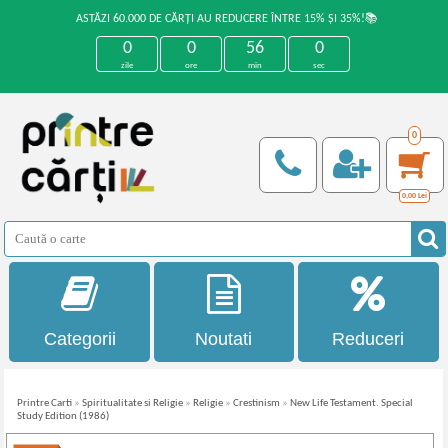
ASTĂZI 60.000 DE CĂRȚI AU REDUCERE ÎNTRE 15% ȘI 35%!📚
0
0
56
0
zile
ore
min
sec
0
0,00
Lei
Categorii
Noutati
Reduceri
Printre Carti
»
Spiritualitate si Religie
»
Religie
»
Crestinism
»
New Life Testament. Special
Study Edition (1986)