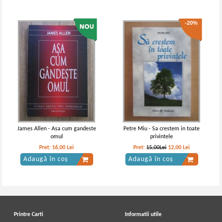
-20%
James Allen - Asa cum gandeste
Petre Miu - Sa crestem in toate
omul
privintele
Pret:
16,00
Lei
Pret:
15,00Lei
12,00
Lei
Adaugă în coș
Adaugă în coș
Printre Carti
Informatii utile