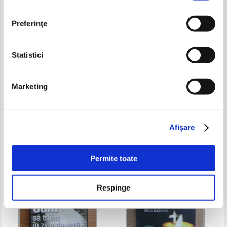
Preferinţe
Statistici
Daniel Patriarhul Bisericii
Ellen G. White - Faptele
Ortodoxe Romane - Brancusi.
apostolilor
Marketing
Orthodox Christian Sculptor
Pret:
27,00Lei
17,55
Lei
Pret:
19,00Lei
13,30
Lei
Adaugă în coș
Adaugă în coș
Afişare
-35%
-20%
Permite toate
Respinge