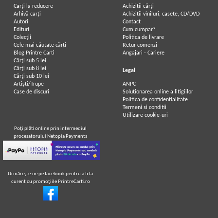
Carți la reducere
Achizitii cărți
Arhivă carți
Achizitii viniluri, casete, CD/DVD
Autori
Contact
Edituri
Cum cumpar?
Colecții
Politica de livrare
Cele mai căutate cărți
Retur comenzi
Blog Printre Carti
Angajari - Cariere
Cărţi sub 5 lei
Cărţi sub 8 lei
Legal
Cărţi sub 10 lei
Artiști/Trupe
ANPC
Case de discuri
Soluționarea online a litigiilor
Politica de confidentialitate
Termeni si conditii
Utilizare cookie-uri
Poţi plăti online prin intermediul
procesatorului Netopia Payments
Urmăreşte-ne pe facebook pentru a fi la
curent cu promoţiile PrintreCarti.ro