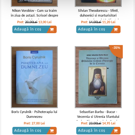
Nikon Vorobiov - Cum sa traim
Silvian Theodorescu - Sfinti,
in ziua de astazi. Scrisori despre
duhovnici si marturisitori
viata duhovniceasca
romani, volumul 12. Sfantul
Pret:
20,00Lei
13,00
Lei
Pret:
14,00Lei
11,20
Lei
Mare Mucenic Ioan cel Nou de
Adaugă în coș
Adaugă în coș
la Suceava
-35%
Boris Cyrulnik - Psihoterapia lui
Sebastian Barbu - Bucur -
Dumnezeu
Vecernia si Utrenia Sfantului
Cuvios Gheorghe de la Cernica
Pret:
27,00
Lei
Pret:
23,00Lei
14,95
Lei
Adaugă în coș
Adaugă în coș