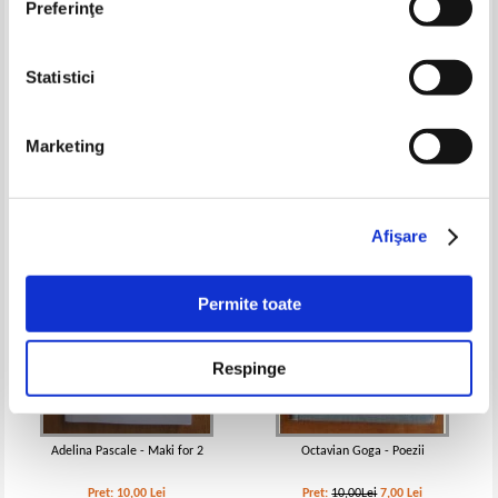
Preferinţe
Statistici
Stefan Petica - Versuri
Vasile Tonoiu - Numai clipele
ucid
Pret:
10,00Lei
6,00
Lei
Pret:
16,00Lei
6,40
Lei
Marketing
Adaugă în coș
Adaugă în coș
-30%
Afişare
Permite toate
Respinge
Adelina Pascale - Maki for 2
Octavian Goga - Poezii
Pret:
10,00
Lei
Pret:
10,00Lei
7,00
Lei