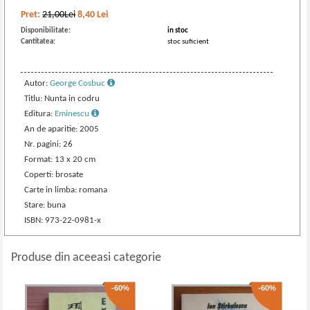
Pret:
21,00Lei
8,40
Lei
Disponibilitate:
in stoc
Cantitatea:
stoc suficient
Autor:
George Cosbuc
Titlu: Nunta in codru
Editura:
Eminescu
An de aparitie: 2005
Nr. pagini: 26
Format: 13 x 20 cm
Coperti: brosate
Carte in limba: romana
Stare: buna
ISBN: 973-22-0981-x
Produse din aceeasi categorie
-60%
-60%