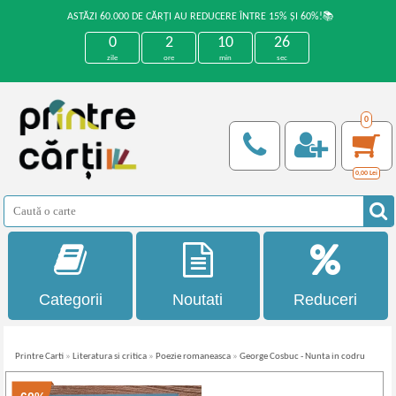
ASTĂZI 60.000 DE CĂRȚI AU REDUCERE ÎNTRE 15% ȘI 60%!📚
0
2
10
26
zile
ore
min
sec
0
0,00
Lei
Categorii
Noutati
Reduceri
Printre Carti
»
Literatura si critica
»
Poezie romaneasca
»
George Cosbuc - Nunta in codru