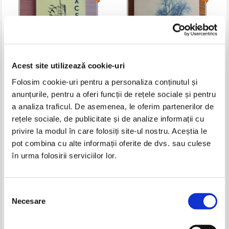
Acest site utilizează cookie-uri
Folosim cookie-uri pentru a personaliza conținutul și
anunțurile, pentru a oferi funcții de rețele sociale și pentru
Excelsior 1978
Ion Stirbulescu - Ganduri tarzii...
a analiza traficul. De asemenea, le oferim partenerilor de
Pret:
15,00Lei
6,00
Lei
Pret:
19,00Lei
7,60
Lei
rețele sociale, de publicitate și de analize informații cu
Adaugă în coș
Adaugă în coș
privire la modul în care folosiți site-ul nostru. Aceștia le
pot combina cu alte informații oferite de dvs. sau culese
în urma folosirii serviciilor lor.
-40%
-60%
Selecția
Necesare
consimțământului