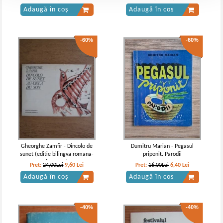
Adaugă în coș
Adaugă în coș
-60%
-60%
Gheorghe Zamfir - Dincolo de
Dumitru Marian - Pegasul
sunet (editie bilingva romana-
priponit. Parodii
franceza)
Pret:
24,00Lei
9,60
Lei
Pret:
16,00Lei
6,40
Lei
Adaugă în coș
Adaugă în coș
-40%
-40%