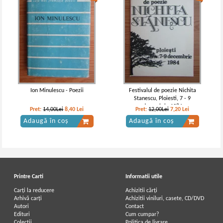
Ion Minulescu - Poezii
Festivalul de poezie Nichita
Stanescu, Ploiesti, 7 - 9
decembrie 1984
Pret:
14,00Lei
8,40
Lei
Pret:
12,00Lei
7,20
Lei
Adaugă în coș
Adaugă în coș
Printre Carti
Informatii utile
Carți la reducere
Achizitii cărți
Arhivă carți
Achizitii viniluri, casete, CD/DVD
Autori
Contact
Edituri
Cum cumpar?
Colecții
Politica de livrare