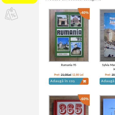
-40%
Rumania 95
Sylvia Man
J
Pret:
21,00Lei
12,60
Lei
Pret:
20
Adaugă în coș
Adaugă 
-60%