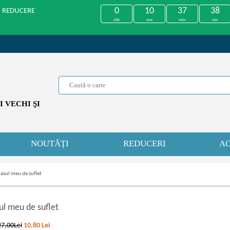
0
10
37
38
U REDUCERE
zile
ore
min
sec
 VECHI ŞI
NOUTĂȚI
REDUCERI
AC
asul meu de suflet
ul meu de suflet
27,00Lei
10,80
Lei