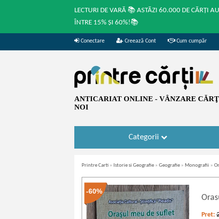
LECTURI DE VARĂ 📚 ASTĂZI 60.000 DE CĂRȚI A
ÎNTRE 15% ȘI 60%!📚
Conectare
Creează Cont
Cum cumpăr
ANTICARIAT ONLINE - VÂNZARE CĂRŢI
NOI
Categorii
Printre Carti
»
Istorie si Geografie
»
Geografie
»
Monografii
»
Or
-60%
Oras
Pret: