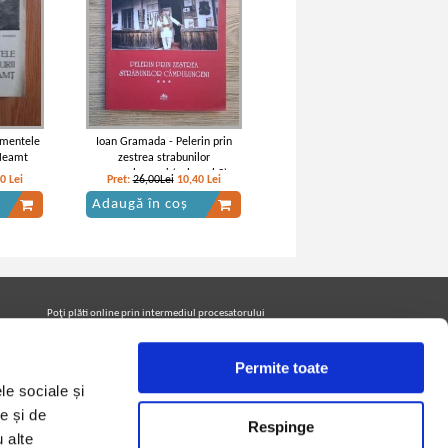
umentele
Ioan Gramada - Pelerin prin
 Neamt
zestrea strabunilor
campulungeni (volumul 3)
20
Lei
Pret:
26,00Lei
10,40
Lei
Adaugă în coș
Poţi plăti online prin intermediul procesatorului
Netopia Payments
Permite toate
le sociale și
Urmăreşte-ne pe facebook pentru a fi la curent cu
promoţiile PrintreCarti.ro
e și de
Respinge
u alte