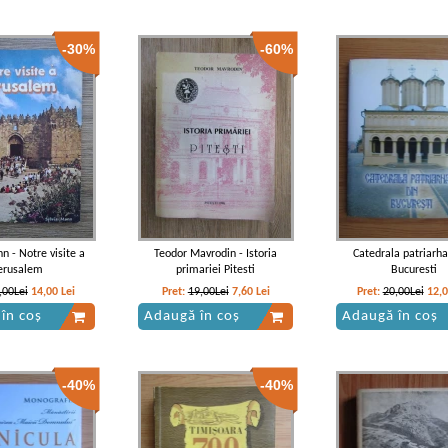
-30%
-60%
n - Notre visite a
Teodor Mavrodin - Istoria
Catedrala patriarha
erusalem
primariei Pitesti
Bucuresti
,00Lei
14,00
Lei
Pret:
19,00Lei
7,60
Lei
Pret:
20,00Lei
12,
în coș
Adaugă în coș
Adaugă în coș
-40%
-40%