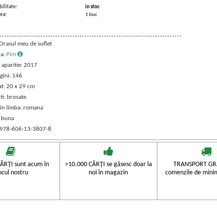
ilitate:
in stoc
ea:
1 buc
 Orasul meu de suflet
ra:
Pim
 aparitie: 2017
gini: 146
t: 20 x 29 cm
ti: brosate
 in limba: romana
: buna
 978-606-13-3807-8
ĂRŢI sunt acum în
>10.000 CĂRŢI se găsesc doar la
TRANSPORT GRA
ocul nostru
noi în magazin
comenzile de mini