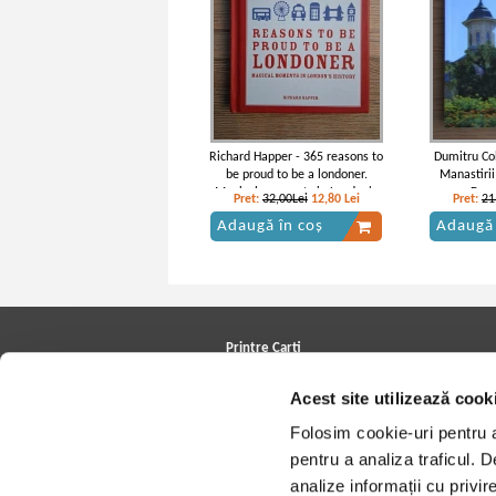
Richard Happer - 365 reasons to
Dumitru Co
be proud to be a londoner.
Manastirii
Magical moments in London's
Domn
Pret:
32,00Lei
12,80
Lei
Pret:
21
history
Adaugă în coș
Adaugă 
Printre Carti
Carți la reducere
Acest site utilizează cook
Arhivă carți
Autori
Folosim cookie-uri pentru a 
Edituri
Colecții
pentru a analiza traficul. 
Cele mai căutate cărți
analize informații cu privir
Blog Printre Carti