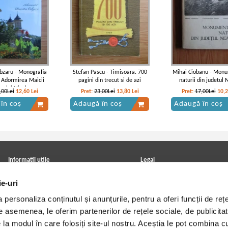
bzaru - Monografia
Stefan Pascu - Timisoara. 700
Mihai Ciobanu - Mon
 Adormirea Maicii
pagini din trecut si de azi
naturii din judetul
ului Nicula
,00Lei
12,60
Lei
Pret:
23,00Lei
13,80
Lei
Pret:
17,00Lei
10,
în coș
Adaugă în coș
Adaugă în coș
Informatii utile
Legal
ANPC
Achizitii cărți
ie-uri
Achizitii viniluri, casete, CD/DVD
Soluționarea online a litigiilor
Contact
Politica de confidentialitate
personaliza conținutul și anunțurile, pentru a oferi funcții de rețe
Cum cumpar?
Termeni si conditii
Politica de livrare
Utilizare cookie-uri
De asemenea, le oferim partenerilor de rețele sociale, de publicitat
Retur comenzi
e la modul în care folosiți site-ul nostru. Aceștia le pot combina c
Angajari - Cariere