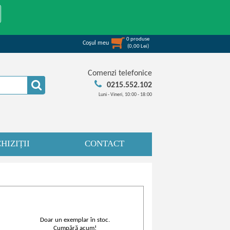
0
produse
Coşul meu
(
0,00
Lei
)
Comenzi telefonice
0215.552.102
Luni - Vineri, 10:00 - 18:00
HIZIȚII
CONTACT
Doar un exemplar în stoc.
Cumpără acum!