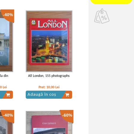
-40%
la din
All London, 155 photographs
00
Lei
Pret:
10,00
Lei
Adaugă în coș
-40%
-60%