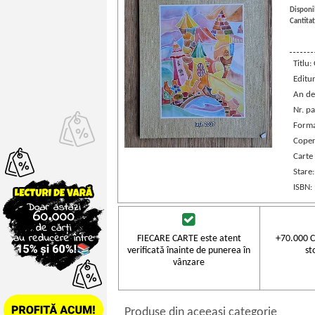
Disponib
Cantitat
Titlu:
Editu
An de
Nr. pa
Forma
Coper
Carte
Stare
ISBN:
FIECARE CARTE este atent
+70.000 C
verificată înainte de punerea în
st
vânzare
Produse din aceeasi categorie