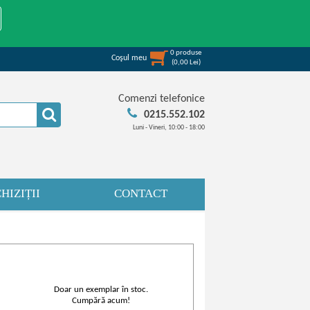
0
produse
Coşul meu
(
0,00
Lei
)
Comenzi telefonice
0215.552.102
Luni - Vineri, 10:00 - 18:00
HIZIȚII
CONTACT
Doar un exemplar în stoc.
Cumpără acum!