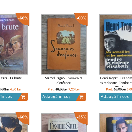
-60%
-60%
 Cars - La brute
Marcel Pagnol - Souvenirs
Henri Troyat - Les sem
d'enfance
les moissons. Tendre et
Elisabeth
2,00Lei
4,80
Lei
Pret:
18,00Lei
7,20
Lei
Pret:
10,00Lei
5,0
în coș
Adaugă în coș
Adaugă în coș
-60%
-35%