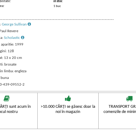
ilitate:
in stoc
ea:
1 buc
:
George Sullivan
 Paul Revere
ra:
Scholastic
 aparitie: 1999
gini: 128
t: 13 x 20 cm
ti: brosate
in limba: engleza
: buna
 0-439-09552-2
ĂRŢI sunt acum în
>10.000 CĂRŢI se găsesc doar la
TRANSPORT GRA
ocul nostru
noi în magazin
comenzile de mini