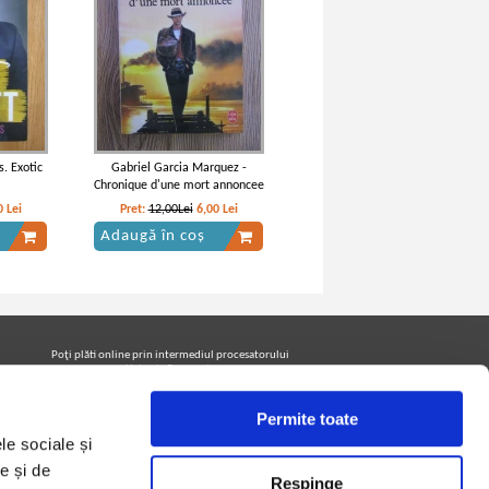
s. Exotic
Gabriel Garcia Marquez -
Chronique d'une mort annoncee
0
Lei
Pret:
12,00Lei
6,00
Lei
Adaugă în coș
Poţi plăti online prin intermediul procesatorului
Netopia Payments
Permite toate
le sociale și
Urmăreşte-ne pe facebook pentru a fi la curent cu
promoţiile PrintreCarti.ro
e și de
Respinge