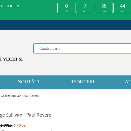
0
7
38
44
U REDUCERE
zile
ore
min
sec
 VECHI ŞI
NOUTĂȚI
REDUCERI
AC
»
George Sullivan - Paul Revere
ge Sullivan
-
Paul Revere
16,00Lei
6,40
Lei