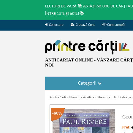
LECTURI DE VARĂ 📚 ASTĂZI 60.000 DE CĂRȚI A
ÎNTRE 15% ȘI 60%!📚
Conectare
Creează Cont
Cum cumpăr
ANTICARIAT ONLINE - VÂNZARE CĂRŢI
NOI
Categorii
Printre Carti
»
Literatura si critica
»
Literatura in limbi straine
-60%
Geor
Pret: