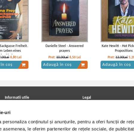
 Sackgasse Freiheit.
Danielle Steel - Answered
Kate Hewitt - Hot Pick
m Leben eines
prayers
Propositions
abenkindes
7,00Lei
6,80
Lei
Pret:
10,00Lei
6,50
Lei
Pret:
13,00Lei
5,2
în coș
Adaugă în coș
Adaugă în coș
Informatii utile
Legal
ANPC
Achizitii cărți
ie-uri
Achizitii viniluri, casete, CD/DVD
Soluționarea online a litigiilor
Contact
Politica de confidentialitate
personaliza conținutul și anunțurile, pentru a oferi funcții de rețe
Cum cumpar?
Termeni si conditii
Politica de livrare
Utilizare cookie-uri
De asemenea, le oferim partenerilor de rețele sociale, de publicitat
Retur comenzi