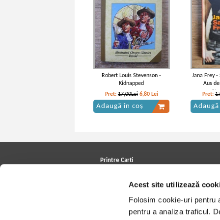
Robert Louis Stevenson -
Jana Frey -
Kidnapped
Aus de
Str
Pret:
17,00Lei
6,80
Lei
Pret:
1
Adaugă în coș
Adaugă 
Printre Carti
Carți la reducere
Acest site utilizează cook
Arhivă carți
Autori
Folosim cookie-uri pentru a 
Edituri
Colecții
pentru a analiza traficul. 
Cele mai căutate cărți