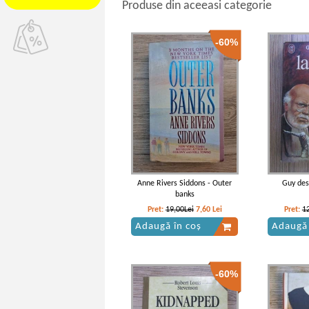
Produse din aceeasi categorie
-60%
Anne Rivers Siddons - Outer
Guy des
banks
Pret:
19,00Lei
7,60
Lei
Pret:
1
Adaugă în coș
Adaugă 
-60%