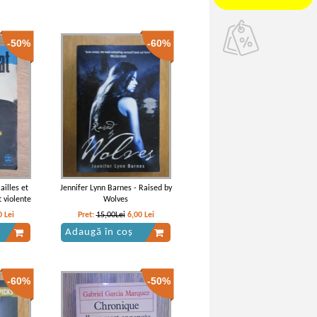
-50%
-60%
ailles et
Jennifer Lynn Barnes - Raised by
 violente
Wolves
0
Lei
Pret:
15,00Lei
6,00
Lei
Adaugă în coș
-60%
-50%