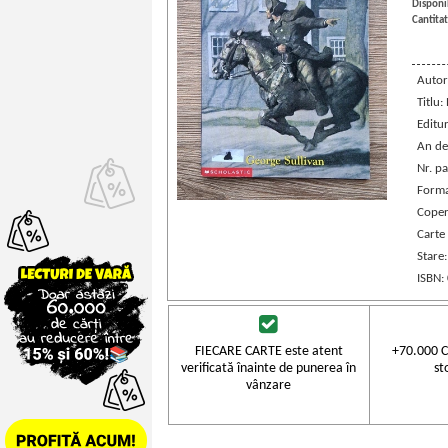
Disponib
Cantitat
Autor
Titlu:
Editu
An de
Nr. pa
Forma
Coper
Carte 
Stare
ISBN:
FIECARE CARTE este atent
+70.000 C
verificată înainte de punerea în
st
vânzare