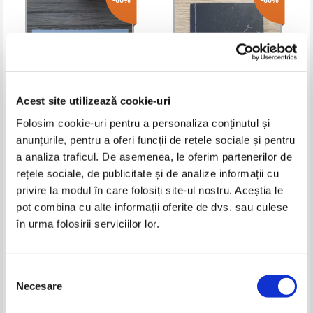
-60%
-60%
Acest site utilizează cookie-uri
Folosim cookie-uri pentru a personaliza conținutul și
anunțurile, pentru a oferi funcții de rețele sociale și pentru
Norica Isac - Ziduri ascunse
Luminita Neagu - Lumivers
a analiza traficul. De asemenea, le oferim partenerilor de
rețele sociale, de publicitate și de analize informații cu
Pret:
16,00Lei
6,40
Lei
Pret:
16,00Lei
6,40
Lei
privire la modul în care folosiți site-ul nostru. Aceștia le
Adaugă în coș
Adaugă în coș
pot combina cu alte informații oferite de dvs. sau culese
în urma folosirii serviciilor lor.
-60%
-60%
Selecția
Necesare
consimțământului