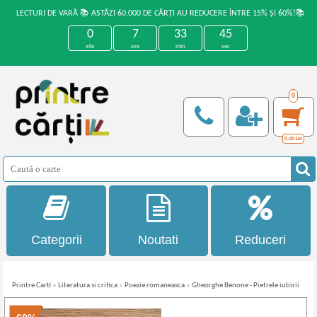
LECTURI DE VARĂ 📚 ASTĂZI 60.000 DE CĂRȚI AU REDUCERE ÎNTRE 15% ȘI 60%!📚
0
7
33
45
zile
ore
min
sec
0
0,00
Lei
Categorii
Noutati
Reduceri
Printre Carti
»
Literatura si critica
»
Poezie romaneasca
»
Gheorghe Benone - Pietrele iubirii