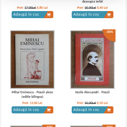
deasupra ierbii
Pret:
17,00Lei
6,80
Lei
Pret:
16,00Lei
6,40
Lei
Adaugă în coș
Adaugă în coș
-35%
Mihai Eminescu - Poezii alese
Vasile Alecsandri - Poezii
(editie bilingva)
Pret:
13,00
Lei
Pret:
10,00Lei
6,50
Lei
Adaugă în coș
Adaugă în coș