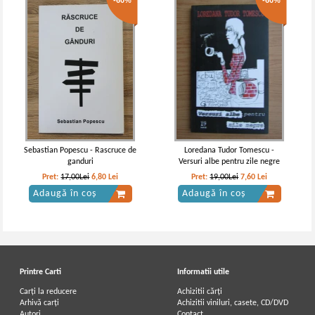
-60%
-60%
Sebastian Popescu - Rascruce de
Loredana Tudor Tomescu -
ganduri
Versuri albe pentru zile negre
Pret:
17,00Lei
6,80
Lei
Pret:
19,00Lei
7,60
Lei
Adaugă în coș
Adaugă în coș
Printre Carti
Informatii utile
Carți la reducere
Achizitii cărți
Arhivă carți
Achizitii viniluri, casete, CD/DVD
Autori
Contact