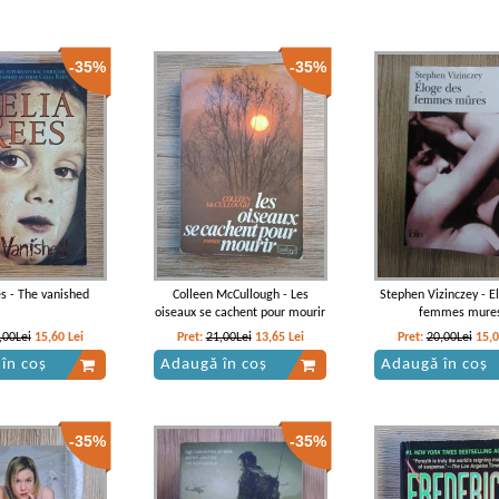
-35%
-35%
es - The vanished
Colleen McCullough - Les
Stephen Vizinczey - E
oiseaux se cachent pour mourir
femmes mure
,00Lei
15,60
Lei
Pret:
21,00Lei
13,65
Lei
Pret:
20,00Lei
15,
în coș
Adaugă în coș
Adaugă în coș
-35%
-35%