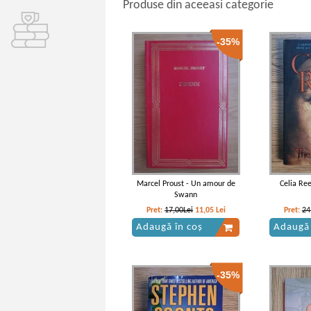
Produse din aceeasi categorie
-35%
Marcel Proust - Un amour de
Celia Re
Swann
Pret:
17,00Lei
11,05
Lei
Pret:
24
Adaugă în coș
Adaugă 
-35%