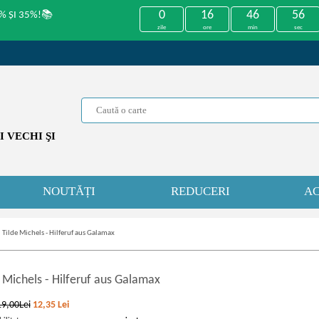
0
16
46
56
% ȘI 35%!📚
zile
ore
min
sec
 VECHI ŞI
NOUTĂȚI
REDUCERI
AC
»
Tilde Michels - Hilferuf aus Galamax
e Michels
-
Hilferuf aus Galamax
19,00Lei
12,35
Lei