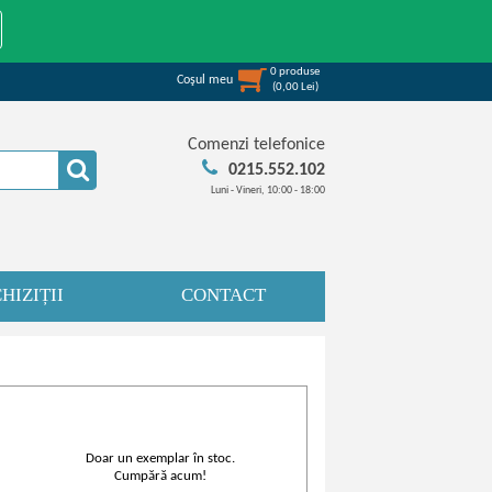
0
produse
Coşul meu
(
0,00
Lei
)
Comenzi telefonice
0215.552.102
Luni - Vineri, 10:00 - 18:00
HIZIȚII
CONTACT
Doar un exemplar în stoc.
Cumpără acum!