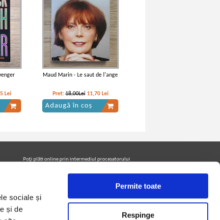
Avenger
Maud Marin - Le saut de l'ange
65
Lei
Pret:
18,00Lei
11,70
Lei
Adaugă în coș
Poţi plăti online prin intermediul procesatorului
Netopia Payments
Permite toate
le sociale și
Urmăreşte-ne pe facebook pentru a fi la curent cu
promoţiile PrintreCarti.ro
e și de
Respinge