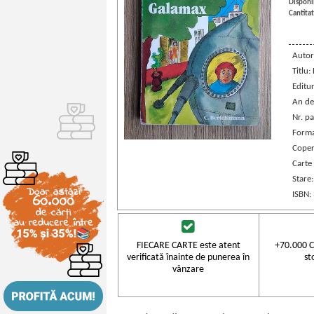
Disponib
Cantitat
Autor
Titlu:
Editu
An de
Nr. pa
Forma
Coper
Carte 
Stare
ISBN:
FIECARE CARTE este atent
+70.000 C
verificată înainte de punerea în
st
vânzare