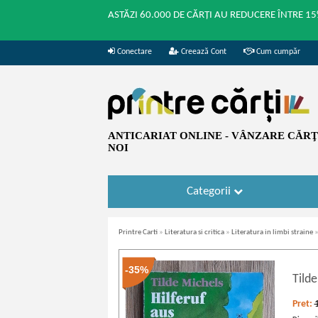
ASTĂZI 60.000 DE CĂRȚI AU REDUCERE ÎNTRE 15
Conectare
Creează Cont
Cum cumpăr
ANTICARIAT ONLINE - VÂNZARE CĂRŢI
NOI
Categorii
Printre Carti
»
Literatura si critica
»
Literatura in limbi straine
-35%
Tild
Pret: