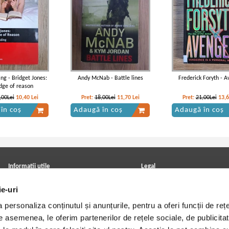
ing - Bridget Jones:
Andy McNab - Battle lines
Frederick Foryth - 
dge of reason
,00Lei
10,40
Lei
Pret:
18,00Lei
11,70
Lei
Pret:
21,00Lei
13,
în coș
Adaugă în coș
Adaugă în coș
Informatii utile
Legal
ANPC
Achizitii cărți
ie-uri
Achizitii viniluri, casete, CD/DVD
Soluționarea online a litigiilor
Contact
Politica de confidentialitate
personaliza conținutul și anunțurile, pentru a oferi funcții de rețe
Cum cumpar?
Termeni si conditii
Politica de livrare
Utilizare cookie-uri
De asemenea, le oferim partenerilor de rețele sociale, de publicitat
Retur comenzi