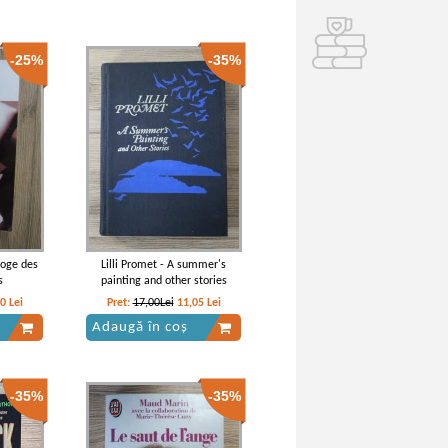
-25%
-35%
loge des
Lilli Promet - A summer's
s
painting and other stories
00
Lei
Pret:
17,00Lei
11,05
Lei
Adaugă în coș
-35%
-35%