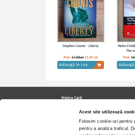
Stephen Coonts - Liberty
Helen Field
The e
Pret:
17,00Lei
11,05
Lei
Pret:
16
Adaugă în coș
Adaugă 
Printre Carti
Carți la reducere
Acest site utilizează cook
Arhivă carți
Autori
Folosim cookie-uri pentru a 
Edituri
Colecții
pentru a analiza traficul. 
Cele mai căutate cărți