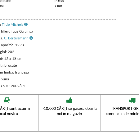
ilitate:
in stoc
ea:
1 buc
:
Tilde Michels
 Hilferuf aus Galamax
ra:
C. Bertelsmann
 aparitie: 1993
gini: 202
t: 12 x 18 cm
ti: brosate
in limba: franceza
: buna
 3-570-20098-1
ĂRŢI sunt acum în
>10.000 CĂRŢI se găsesc doar la
TRANSPORT GRA
ocul nostru
noi în magazin
comenzile de mini