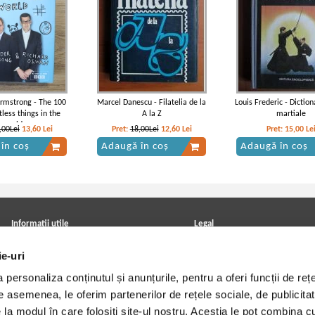
rmstrong - The 100
Marcel Danescu - Filatelia de la
Louis Frederic - Diction
less things in the
A la Z
martiale
world
,00Lei
13,60
Lei
Pret:
18,00Lei
12,60
Lei
Pret:
15,00
Le
în coș
Adaugă în coș
Adaugă în coș
Informatii utile
Legal
ANPC
Achizitii cărți
ie-uri
Achizitii viniluri, casete, CD/DVD
Soluționarea online a litigiilor
Contact
Politica de confidentialitate
personaliza conținutul și anunțurile, pentru a oferi funcții de rețe
Cum cumpar?
Termeni si conditii
Politica de livrare
Utilizare cookie-uri
De asemenea, le oferim partenerilor de rețele sociale, de publicitat
Retur comenzi
e la modul în care folosiți site-ul nostru. Aceștia le pot combina c
Angajari - Cariere