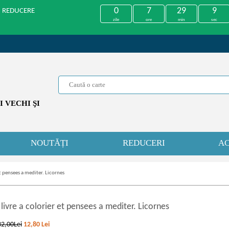
0
7
29
9
U REDUCERE
zile
ore
min
sec
 VECHI ŞI
NOUTĂȚI
REDUCERI
AC
et pensees a mediter. Licornes
 livre a colorier et pensees a mediter. Licornes
32,00Lei
12,80
Lei