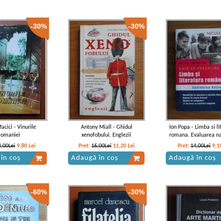
-30%
-30%
acici - Vinurile
Antony Miall - Ghidul
Ion Popa - Limba si li
Romaniei
xenofobului. Englezii
romana. Evaluarea na
4,00Lei
9,80
Lei
Pret:
16,00Lei
11,20
Lei
Pret:
14,00Lei
9,1
în coș
Adaugă în coș
Adaugă în coș
-60%
-30%