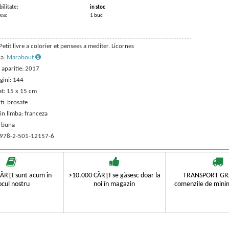
ilitate:
in stoc
ea:
1 buc
 Petit livre a colorier et pensees a mediter. Licornes
ra:
Marabout
 aparitie: 2017
gini: 144
t: 15 x 15 cm
ti: brosate
in limba: franceza
: buna
 978-2-501-12157-6
ĂRŢI sunt acum în
>10.000 CĂRŢI se găsesc doar la
TRANSPORT GRA
ocul nostru
noi în magazin
comenzile de mini