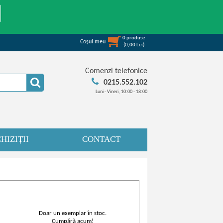
0
produse
Coşul meu
(
0,00
Lei
)
Comenzi telefonice
0215.552.102
Luni - Vineri, 10:00 - 18:00
HIZIȚII
CONTACT
Doar un exemplar în stoc.
Cumpără acum!