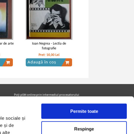
ar de arte
Ioan Negrea - Lectia de
fotografie
i
Pret:
16,00
Lei
Adaugă în coș
Poţi plăti online prin intermediul procesatorului
Netopia Payments
Permite toate
le sociale și
Urmăreşte-ne pe facebook pentru a fi la curent cu
promoţiile PrintreCarti.ro
e și de
Respinge
u alte