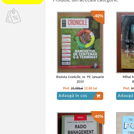
Produse din aceeasi categorie
-40%
Revista Cronicile, nr. 99, ianuarie
Mihai M
2019
Pret:
21,00Lei
12,60
Lei
Pret:
1
Adaugă în coș
Adaugă 
-40%