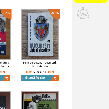
-35%
-40%
teratura
Sorin Bordusanu - Bucuresti,
tionala
ghidul strazilor
0
Lei
Pret:
17,00Lei
10,20
Lei
Adaugă în coș