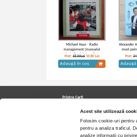
Michael Haas - Radio
Alexander A
management (manualul
most point
jurnalistului de radio)
Pret:
18,00Lei
10,80
Lei
Pret:
34
Adaugă în coș
Adaugă 
Printre Carti
Carți la reducere
Acest site utilizează cook
Arhivă carți
Autori
Folosim cookie-uri pentru a 
Edituri
Colecții
pentru a analiza traficul. 
Cele mai căutate cărți
analize informații cu privir
Blog Printre Carti