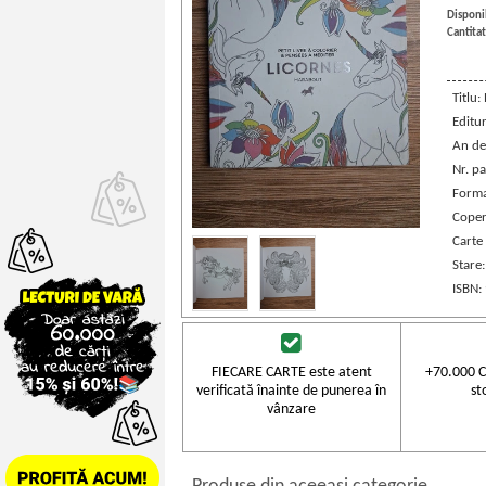
Disponib
Cantitat
Titlu:
Editu
An de
Nr. pa
Forma
Coper
Carte 
Stare
ISBN:
FIECARE CARTE este atent
+70.000 C
verificată înainte de punerea în
st
vânzare