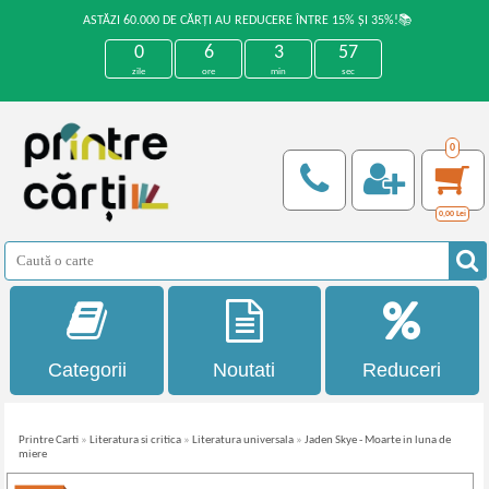
ASTĂZI 60.000 DE CĂRȚI AU REDUCERE ÎNTRE 15% ȘI 35%!📚
0
6
3
57
zile
ore
min
sec
0
0,00
Lei
Categorii
Noutati
Reduceri
Printre Carti
»
Literatura si critica
»
Literatura universala
»
Jaden Skye - Moarte in luna de
miere