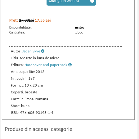
Adaugă în wishlist
Pret:
27,00Lei
17,55
Lei
Disponibilitate:
in stoc
Cantitatea:
1 buc
Autor:
Jaden Skye
Titlu: Moarte in luna de miere
Editura:
Hardcover and paperback
An de aparitie: 2012
Nr. pagini: 187
Format: 13 x 20 cm
Coperti: brosate
Carte in limba: romana
Stare: buna
ISBN: 978-606-93193-1-4
Produse din aceeasi categorie