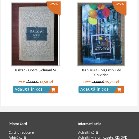
-25%
-25%
Balzac - Opere (volumul 6)
Jean Teule - Magazinul de
sinucideri
Pret:
18,00Lei
13,50
Lei
Pret:
21,00Lei
15,75
Lei
Adaugă în coș
Adaugă în coș
Printre Carti
Informatii utile
Carți la reducere
Achizitii cărți
Arhivă carți
Achizitii viniluri, casete, CD/DVD