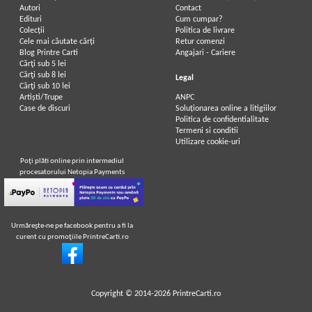
Autori
Contact
Edituri
Cum cumpar?
Colecții
Politica de livrare
Cele mai căutate cărți
Retur comenzi
Blog Printre Carti
Angajari - Cariere
Cărţi sub 5 lei
Cărţi sub 8 lei
Legal
Cărţi sub 10 lei
Artiști/Trupe
ANPC
Case de discuri
Soluționarea online a litigiilor
Politica de confidentialitate
Termeni si conditii
Utilizare cookie-uri
Poţi plăti online prin intermediul
procesatorului Netopia Payments
Urmăreşte-ne pe facebook pentru a fi la
curent cu promoţiile PrintreCarti.ro
Copyright © 2014-2026
PrintreCarti.ro