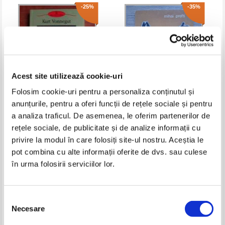
-25%
-35%
Acest site utilizează cookie-uri
Folosim cookie-uri pentru a personaliza conținutul și
anunțurile, pentru a oferi funcții de rețele sociale și pentru
Kurt Vonnegut - Fii binecuvantat,
Mihai Prefti - Durut iho
a analiza traficul. De asemenea, le oferim partenerilor de
domnule Rosewater
rețele sociale, de publicitate și de analize informații cu
Pret:
24,00Lei
18,00
Lei
Pret:
32,00Lei
20,80
Lei
privire la modul în care folosiți site-ul nostru. Aceștia le
Adaugă în coș
Adaugă în coș
pot combina cu alte informații oferite de dvs. sau culese
în urma folosirii serviciilor lor.
-25%
-25%
Selecția
Necesare
consimțământului