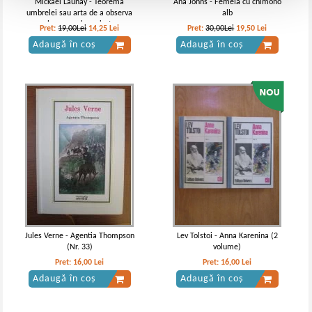
Mickael Launay - Teorema
Ana Johns - Femeia cu chimono
umbrelei sau arta de a observa
alb
lumea cu bun-simt
Pret:
19,00Lei
14,25
Lei
Pret:
30,00Lei
19,50
Lei
Adaugă în coș
Adaugă în coș
Jules Verne - Agentia Thompson
Lev Tolstoi - Anna Karenina (2
(Nr. 33)
volume)
Pret:
16,00
Lei
Pret:
16,00
Lei
Adaugă în coș
Adaugă în coș