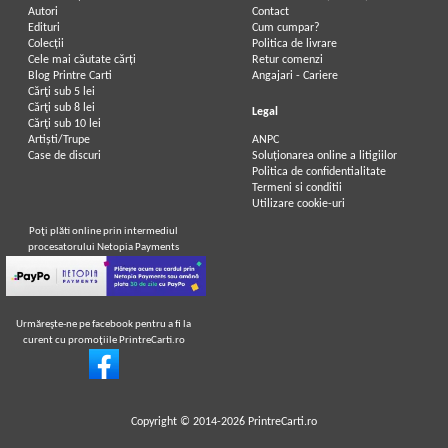
Autori
Contact
Edituri
Cum cumpar?
Colecții
Politica de livrare
Cele mai căutate cărți
Retur comenzi
Blog Printre Carti
Angajari - Cariere
Cărţi sub 5 lei
Cărţi sub 8 lei
Legal
Cărţi sub 10 lei
Artiști/Trupe
ANPC
Case de discuri
Soluționarea online a litigiilor
Politica de confidentialitate
Termeni si conditii
Utilizare cookie-uri
Poţi plăti online prin intermediul
procesatorului Netopia Payments
Urmăreşte-ne pe facebook pentru a fi la
curent cu promoţiile PrintreCarti.ro
Copyright © 2014-2026
PrintreCarti.ro