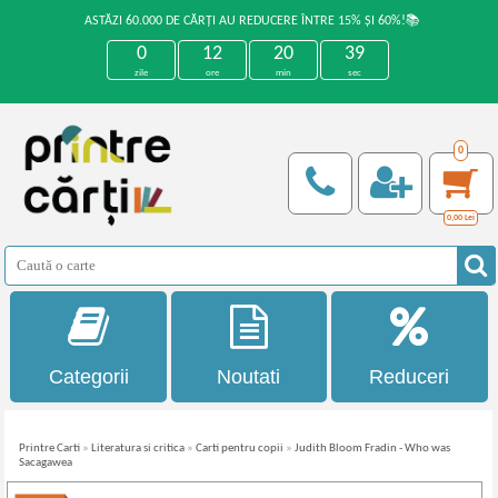
ASTĂZI 60.000 DE CĂRȚI AU REDUCERE ÎNTRE 15% ȘI 60%!📚
0
12
20
39
zile
ore
min
sec
0
0,00
Lei
Categorii
Noutati
Reduceri
Printre Carti
»
Literatura si critica
»
Carti pentru copii
»
Judith Bloom Fradin - Who was
Sacagawea