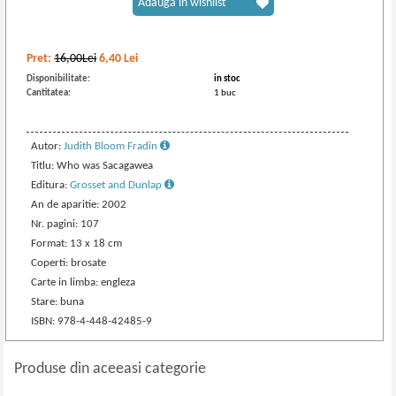
Adaugă în wishlist
Pret:
16,00Lei
6,40
Lei
Disponibilitate:
in stoc
Cantitatea:
1 buc
Autor:
Judith Bloom Fradin
Titlu: Who was Sacagawea
Editura:
Grosset and Dunlap
An de aparitie: 2002
Nr. pagini: 107
Format: 13 x 18 cm
Coperti: brosate
Carte in limba: engleza
Stare: buna
ISBN: 978-4-448-42485-9
Produse din aceeasi categorie