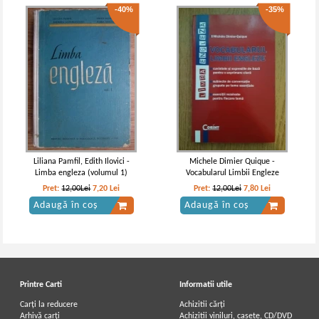
-40%
-35%
Liliana Pamfil, Edith Ilovici -
Michele Dimier Quique -
Limba engleza (volumul 1)
Vocabularul Limbii Engleze
Pret:
12,00Lei
7,20
Lei
Pret:
12,00Lei
7,80
Lei
Adaugă în coș
Adaugă în coș
Printre Carti
Informatii utile
Carți la reducere
Achizitii cărți
Arhivă carți
Achizitii viniluri, casete, CD/DVD