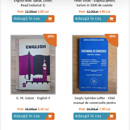
English Now. Speak, Listen,
Peter Strutt - Engleza pentru
Read (volumul 1)
turism in 1000 de cuvinte
Pret:
12,00Lei
4,80
Lei
Pret:
12,00Lei
4,80
Lei
Adaugă în coș
Adaugă în coș
-60%
-30%
G. M. Uaizer - English 9
Sergiu Spiridon Lefter - Ghid
manual de conversatie pentru
turisti
Pret:
16,00Lei
6,40
Lei
Pret:
10,00Lei
7,00
Lei
Adaugă în coș
Adaugă în coș