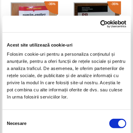
-35%
-35%
Acest site utilizează cookie-uri
Folosim cookie-uri pentru a personaliza conținutul și
anunțurile, pentru a oferi funcții de rețele sociale și pentru
Ghid de conversatie Roman -
Malina Ciocea - PR your english!
a analiza traficul. De asemenea, le oferim partenerilor de
Englez vizual
rețele sociale, de publicitate și de analize informații cu
Pret:
12,00Lei
7,80
Lei
Pret:
11,00Lei
7,15
Lei
privire la modul în care folosiți site-ul nostru. Aceștia le
Adaugă în coș
Adaugă în coș
pot combina cu alte informații oferite de dvs. sau culese
în urma folosirii serviciilor lor.
-60%
-60%
Selecția
Necesare
consimțământului