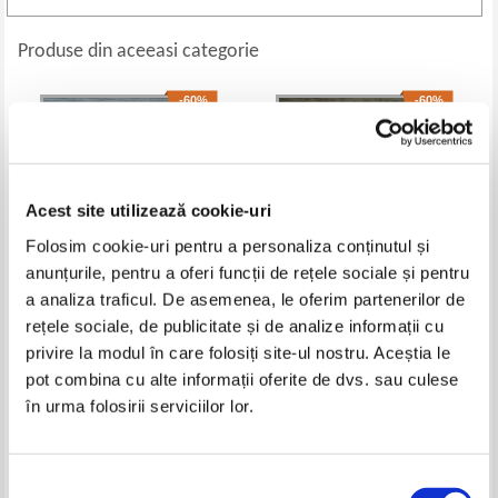
Produse din aceeasi categorie
-60%
-60%
Acest site utilizează cookie-uri
Folosim cookie-uri pentru a personaliza conținutul și
anunțurile, pentru a oferi funcții de rețele sociale și pentru
a analiza traficul. De asemenea, le oferim partenerilor de
rețele sociale, de publicitate și de analize informații cu
Simona Gurzu - O frantura de
Constantin Kapitza - Liniste de
privire la modul în care folosiți site-ul nostru. Aceștia le
dor din calea spre Emaus
ceara
pot combina cu alte informații oferite de dvs. sau culese
Pret:
16,00Lei
6,40
Lei
Pret:
23,00Lei
9,20
Lei
în urma folosirii serviciilor lor.
Adaugă în coș
Adaugă în coș
-60%
-30%
Selecția