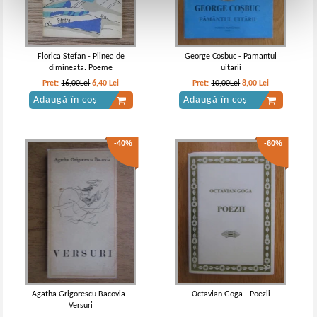
Florica Stefan - Piinea de
George Cosbuc - Pamantul
dimineata. Poeme
uitarii
Pret:
16,00Lei
6,40
Lei
Pret:
10,00Lei
8,00
Lei
Adaugă în coș
Adaugă în coș
-40%
-60%
Agatha Grigorescu Bacovia -
Octavian Goga - Poezii
Versuri