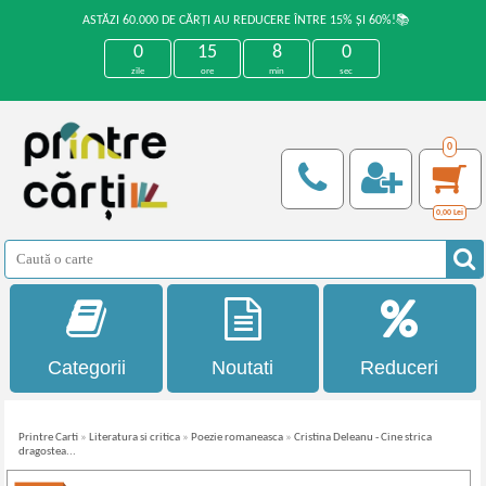
ASTĂZI 60.000 DE CĂRȚI AU REDUCERE ÎNTRE 15% ȘI 60%!📚
0
15
7
59
zile
ore
min
sec
0
0,00
Lei
Categorii
Noutati
Reduceri
Printre Carti
»
Literatura si critica
»
Poezie romaneasca
»
Cristina Deleanu - Cine strica
dragostea...