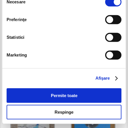
Necesare
consimțământului
Preferinţe
Statistici
Marketing
Liviu Ailincai - Un fel de tinerete
Dan Giju - Elegii barbare
Pret:
18,00Lei
7,20
Lei
Pret:
15,00Lei
10,50
Lei
Adaugă în coș
Adaugă în coș
Afişare
-60%
-20%
Permite toate
Respinge