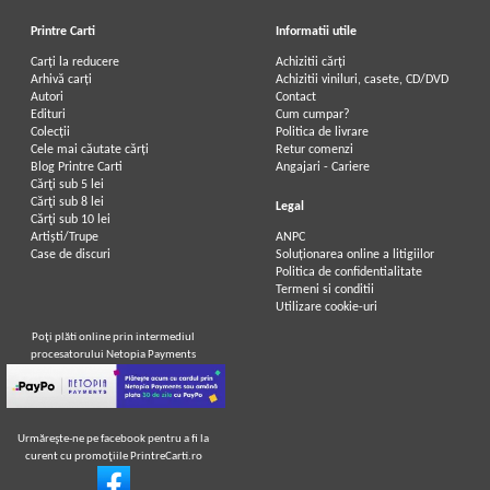
Printre Carti
Informatii utile
Carți la reducere
Achizitii cărți
Arhivă carți
Achizitii viniluri, casete, CD/DVD
Autori
Contact
Edituri
Cum cumpar?
Colecții
Politica de livrare
Cele mai căutate cărți
Retur comenzi
Blog Printre Carti
Angajari - Cariere
Cărţi sub 5 lei
Cărţi sub 8 lei
Legal
Cărţi sub 10 lei
Artiști/Trupe
ANPC
Case de discuri
Soluționarea online a litigiilor
Politica de confidentialitate
Termeni si conditii
Utilizare cookie-uri
Poţi plăti online prin intermediul
procesatorului Netopia Payments
Urmăreşte-ne pe facebook pentru a fi la
curent cu promoţiile PrintreCarti.ro