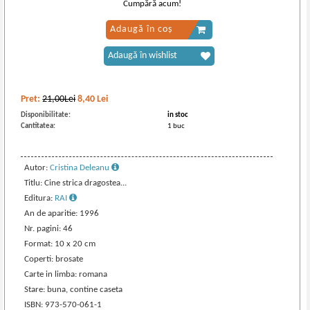
Cumpără acum!
Adaugă în coș
Adaugă în wishlist
Pret:
21,00Lei
8,40
Lei
Disponibilitate:
in stoc
Cantitatea:
1 buc
Autor:
Cristina Deleanu
Titlu: Cine strica dragostea...
Editura:
RAI
An de aparitie: 1996
Nr. pagini: 46
Format: 10 x 20 cm
Coperti: brosate
Carte in limba: romana
Stare: buna, contine caseta
ISBN: 973-570-061-1