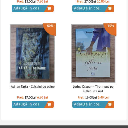
Pret:
13,00Lei
7,80
Lei
Pret:
27,00Lei
10,80
Lei
Adaugă în coș
Adaugă în coș
-60%
-60%
Adrian Tarta - Calcaiul de paine
Lorina Dragan - Ti-am pus pe
suflet un sarut
Pret:
17,00Lei
6,80
Lei
Pret:
16,00Lei
6,40
Lei
Adaugă în coș
Adaugă în coș