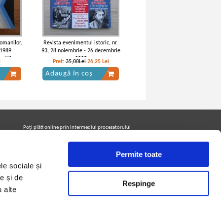
romanilor.
Revista evenimentul istoric, nr.
 1989.
93, 28 noiembrie - 26 decembrie
a XII-a
2025
i
Pret:
35,00Lei
26,25
Lei
Adaugă în coș
Poţi plăti online prin intermediul procesatorului
Netopia Payments
Permite toate
le sociale și
Urmăreşte-ne pe facebook pentru a fi la curent cu
promoţiile PrintreCarti.ro
e și de
Respinge
u alte