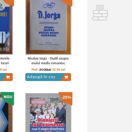
sterele
Nicolae Iorga - Studii asupra
 locuri
evului mediu romanesc
impului
90
Lei
Pret:
34,00Lei
25,50
Lei
Adaugă în coș
-25%