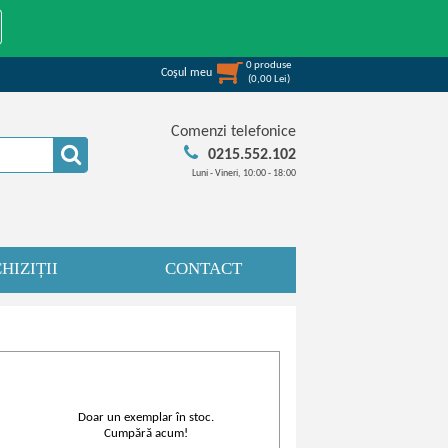
0
produse
Coşul meu
(
0,00
Lei
)
Comenzi telefonice
0215.552.102
Luni - Vineri, 10:00 - 18:00
HIZIȚII
CONTACT
Doar un exemplar în stoc.
Cumpără acum!