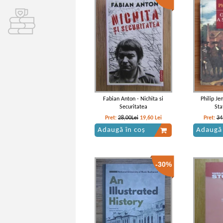
Fabian Anton - Nichita si
Philip Jen
Securitatea
Sta
Pret:
28,00Lei
19,60
Lei
Pret:
34
Adaugă în coș
Adaugă 
-30%