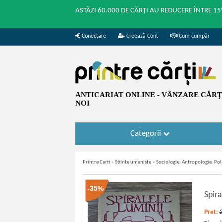
ASTĂZI 60.000 DE CĂRȚI AU REDUCERE ÎNTRE 15
Conectare
Creează Cont
Cum cumpăr
ANTICARIAT ONLINE - VÂNZARE CĂRŢI
NOI
Categorii
Printre Carti
»
Stiinte umaniste
»
Sociologie. Antropologie. Pol
-35%
Spira
Pret: