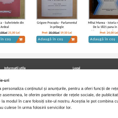
ca - Suferintele din
Grigore Procopiu - Parlamentul
Mihai Manea - Istoria 
Ardeal
in pribegie
De la 1821 pana in
Manual pentru clasa 
,00Lei
21,00
Lei
Pret:
30,00Lei
19,50
Lei
Pret:
24,00
Le
în coș
Adaugă în coș
Adaugă în coș
Informatii utile
Legal
ANPC
Achizitii cărți
ie-uri
Achizitii viniluri, casete, CD/DVD
Soluționarea online a litigiilor
Contact
Politica de confidentialitate
personaliza conținutul și anunțurile, pentru a oferi funcții de rețe
Cum cumpar?
Termeni si conditii
Politica de livrare
Utilizare cookie-uri
De asemenea, le oferim partenerilor de rețele sociale, de publicitat
Retur comenzi
e la modul în care folosiți site-ul nostru. Aceștia le pot combina c
Angajari - Cariere
u culese în urma folosirii serviciilor lor.