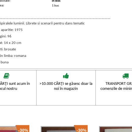
ilitate:
in stoc
ea:
1 buc
 Spiralele luminii. Librete si scenarii pentru dans tematic
 aparitie: 1975
gini: 96
t: 14 x 20 cm
ti: brosate
 in limba: romana
: buna
ĂRŢI sunt acum în
>10.000 CĂRŢI se găsesc doar la
TRANSPORT GRA
ocul nostru
noi în magazin
comenzile de mini
-30%
-30%