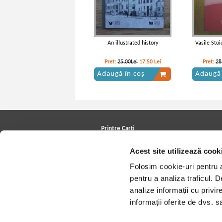
An illustrated history
Vasile Stoi
Pret:
25,00Lei
17,50
Lei
Pret:
28
Adaugă în coș
Adaugă 
Printre Carti
Carți la reducere
Acest site utilizează cook
Arhivă carți
Autori
Folosim cookie-uri pentru a 
Edituri
Colecții
pentru a analiza traficul. 
Cele mai căutate cărți
analize informații cu privir
Blog Printre Carti
Cărţi sub 5 lei
informații oferite de dvs. sa
Cărţi sub 8 lei
Cărţi sub 10 lei