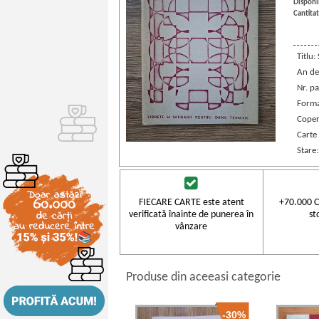
Disponib
Cantitat
Titlu:
An de
Nr. pa
Forma
Coper
Carte
Stare
FIECARE CARTE este atent
+70.000 C
verificată înainte de punerea în
st
vânzare
Produse din aceeasi categorie
-30%