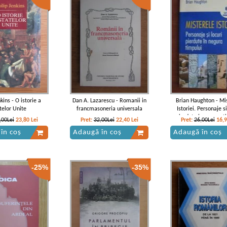
kins - O istorie a
Dan A. Lazarescu - Romanii in
Brian Haughton - Mi
telor Unite
francmasoneria universala
Istoriei. Personaje si
pierdute in negura t
,00Lei
23,80
Lei
Pret:
32,00Lei
22,40
Lei
Pret:
26,00Lei
16,
în coș
Adaugă în coș
Adaugă în coș
-25%
-35%