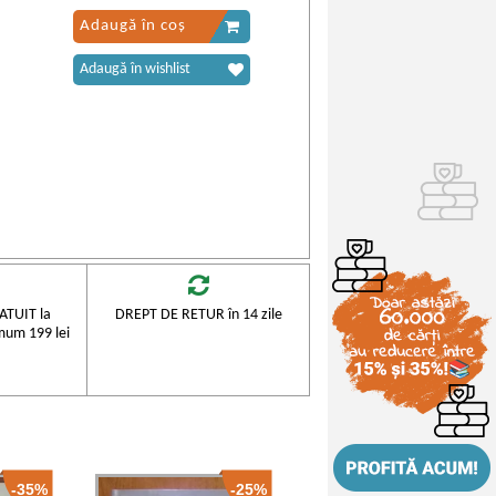
Adaugă în coș
Adaugă în wishlist
TUIT la
DREPT DE RETUR în 14 zile
mum 199 lei
-35%
-25%