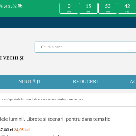
0
15
53
42
% ȘI 35%!📚
zile
ore
min
sec
 VECHI ŞI
NOUTĂȚI
REDUCERI
AC
itica
»
Spiralele luminii. Librete si scenarii pentru dans tematic
lele luminii. Librete si scenarii pentru dans tematic
37,00Lei
24,05
Lei