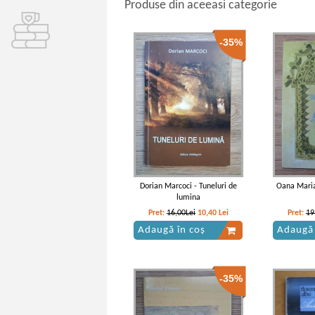
Produse din aceeasi categorie
-35%
Dorian Marcoci - Tuneluri de
Oana Maria
lumina
Pret:
16,00Lei
10,40
Lei
Pret:
19
Adaugă în coș
Adaugă 
-35%