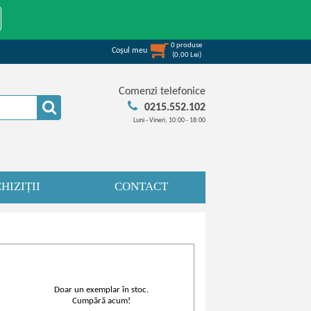
0
produse
Coşul meu
(
0,00
Lei
)
Comenzi telefonice
0215.552.102
Luni - Vineri, 10:00 - 18:00
HIZIȚII
CONTACT
Doar un exemplar în stoc.
Cumpără acum!