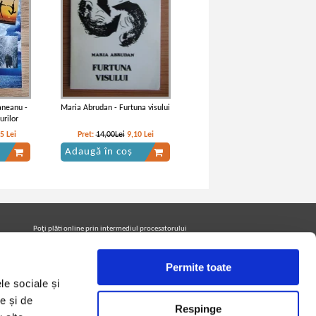
aneanu -
Maria Abrudan - Furtuna visului
rilor
05
Lei
Pret:
14,00Lei
9,10
Lei
Adaugă în coș
Poţi plăti online prin intermediul procesatorului
Netopia Payments
Permite toate
le sociale și
Urmăreşte-ne pe facebook pentru a fi la curent cu
promoţiile PrintreCarti.ro
e și de
Respinge