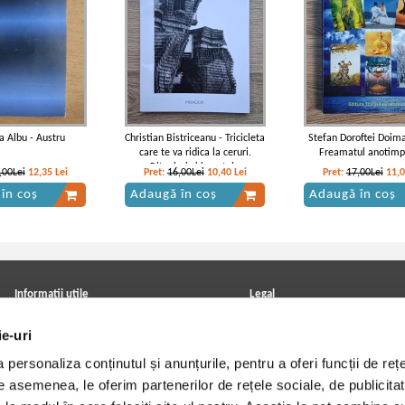
a Albu - Austru
Christian Bistriceanu - Tricicleta
Stefan Doroftei Doim
care te va ridica la ceruri.
Freamatul anotimpu
Ritualuri si bagatele
,00Lei
12,35
Lei
Pret:
16,00Lei
10,40
Lei
Pret:
17,00Lei
11,
în coș
Adaugă în coș
Adaugă în coș
Informatii utile
Legal
ANPC
Achizitii cărți
ie-uri
Achizitii viniluri, casete, CD/DVD
Soluționarea online a litigiilor
Contact
Politica de confidentialitate
personaliza conținutul și anunțurile, pentru a oferi funcții de rețe
Cum cumpar?
Termeni si conditii
Politica de livrare
Utilizare cookie-uri
De asemenea, le oferim partenerilor de rețele sociale, de publicitat
Retur comenzi