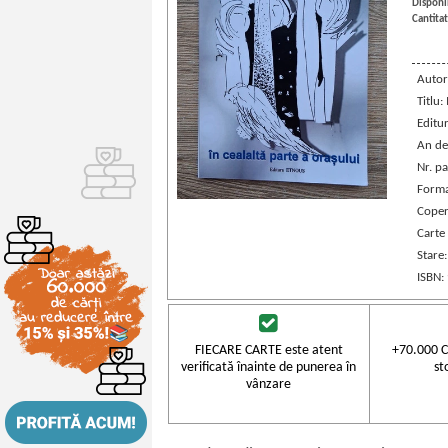
Disponib
Cantitat
Autor
Titlu:
Editu
An de
Nr. pa
Forma
Coper
Carte
Stare
ISBN:
FIECARE CARTE este atent
+70.000 C
verificată înainte de punerea în
st
vânzare