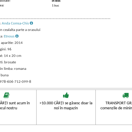
ilitate:
in stoc
ea:
1 buc
:
Anda Comsa-Chis
 In cealalta parte a orasului
ra:
Etnous
 aparitie: 2014
gini: 96
t: 14 x 20 cm
ti: brosate
 in limba: romana
: buna
 978-606-712-099-8
ĂRŢI sunt acum în
>10.000 CĂRŢI se găsesc doar la
TRANSPORT GRA
ocul nostru
noi în magazin
comenzile de mini