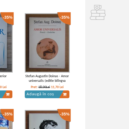
-35%
-35%
erior
Stefan Augustin Doinas - Amor
universalis (editie bilingva
romana-germana)
40
Lei
Pret:
18,00Lei
11,70
Lei
Adaugă în coș
-35%
-35%