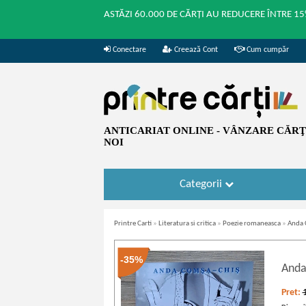
ASTĂZI 60.000 DE CĂRȚI AU REDUCERE ÎNTRE 15
Conectare
Creează Cont
Cum cumpăr
ANTICARIAT ONLINE - VÂNZARE CĂRŢI
NOI
Categorii
Printre Carti
»
Literatura si critica
»
Poezie romaneasca
»
Anda C
-35%
Anda
Pret: