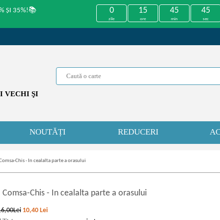
0
15
45
45
% ȘI 35%!📚
zile
ore
min
sec
 VECHI ŞI
NOUTĂȚI
REDUCERI
AC
omsa-Chis - In cealalta parte a orasului
 Comsa
-
Chis - In cealalta parte a orasului
16,00Lei
10,40
Lei