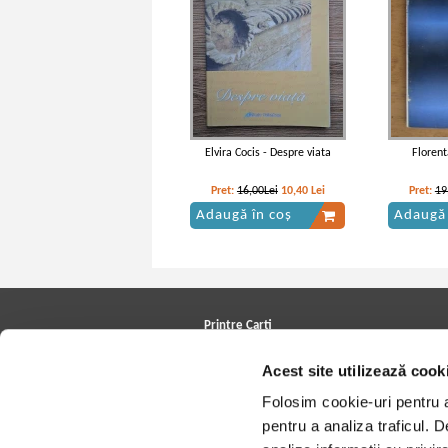
Elvira Cocis - Despre viata
Florent
Pret:
16,00Lei
10,40
Lei
Pret:
19
Adaugă în coș
Adaugă 
Printre Carti
Carți la reducere
Acest site utilizează cook
Arhivă carți
Autori
Folosim cookie-uri pentru a 
Edituri
Colecții
pentru a analiza traficul. 
Cele mai căutate cărți