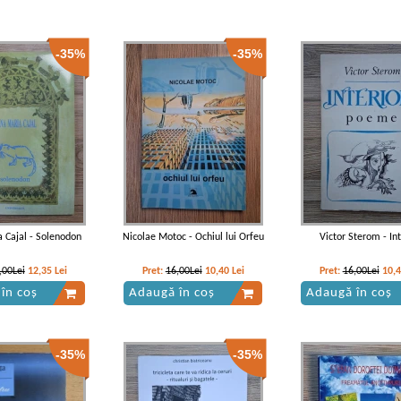
-35%
-35%
 Cajal - Solenodon
Nicolae Motoc - Ochiul lui Orfeu
Victor Sterom - Int
,00Lei
12,35
Lei
Pret:
16,00Lei
10,40
Lei
Pret:
16,00Lei
10,
în coș
Adaugă în coș
Adaugă în coș
-35%
-35%