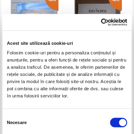
-60%
-40%
Acest site utilizează cookie-uri
Folosim cookie-uri pentru a personaliza conținutul și
anunțurile, pentru a oferi funcții de rețele sociale și pentru
Lucian Manailescu - Amurg in
Ion Horea - Podul de vama
a analiza traficul. De asemenea, le oferim partenerilor de
soapta
rețele sociale, de publicitate și de analize informații cu
Pret:
16,00Lei
6,40
Lei
Pret:
12,00Lei
7,20
Lei
privire la modul în care folosiți site-ul nostru. Aceștia le
Adaugă în coș
Adaugă în coș
pot combina cu alte informații oferite de dvs. sau culese
în urma folosirii serviciilor lor.
-50%
-60%
Selecția
Necesare
consimțământului