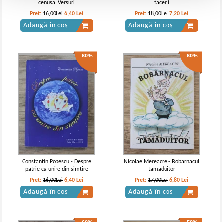
cenusa. Versuri
tacerii
Pret:
16,00Lei
6,40
Lei
Pret:
18,00Lei
7,20
Lei
Adaugă în coș
Adaugă în coș
-60%
-60%
Constantin Popescu - Despre
Nicolae Mereacre - Bobarnacul
patrie ca unire din simtire
tamaduitor
Pret:
16,00Lei
6,40
Lei
Pret:
17,00Lei
6,80
Lei
Adaugă în coș
Adaugă în coș