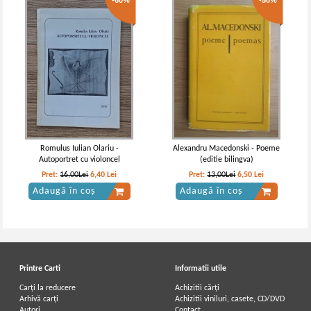
-60%
-50%
Romulus Iulian Olariu -
Alexandru Macedonski - Poeme
Autoportret cu violoncel
(editie bilingva)
Pret:
16,00Lei
6,40
Lei
Pret:
13,00Lei
6,50
Lei
Adaugă în coș
Adaugă în coș
Printre Carti
Informatii utile
Carți la reducere
Achizitii cărți
Arhivă carți
Achizitii viniluri, casete, CD/DVD
Autori
Contact