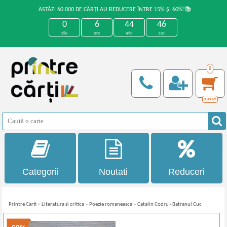
ASTĂZI 60.000 DE CĂRȚI AU REDUCERE ÎNTRE 15% ȘI 60%!📚
0
6
44
46
zile
ore
min
sec
0
0,00
Lei
Categorii
Noutati
Reduceri
Printre Carti
»
Literatura si critica
»
Poezie romaneasca
»
Catalin Codru - Batranul Cuc