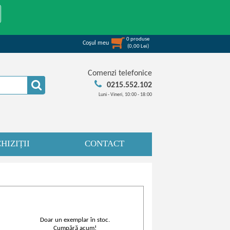
0
produse
Coşul meu
(
0,00
Lei
)
Comenzi telefonice
0215.552.102
Luni - Vineri, 10:00 - 18:00
HIZIȚII
CONTACT
Doar un exemplar în stoc.
Cumpără acum!