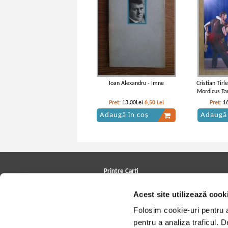
Ioan Alexandru - Imne
Cristian Tirl
Mordicus Tan
Pret:
13,00Lei
6,50
Lei
Pret:
1
Adaugă în coș
Adaugă 
Printre Carti
Carți la reducere
Acest site utilizează cook
Arhivă carți
Autori
Folosim cookie-uri pentru a 
Edituri
Colecții
pentru a analiza traficul. 
Cele mai căutate cărți