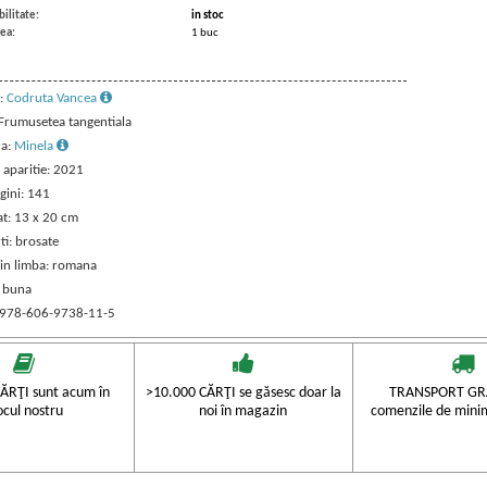
ilitate:
in stoc
ea:
1 buc
:
Codruta Vancea
 Frumusetea tangentiala
ra:
Minela
 aparitie: 2021
gini: 141
t: 13 x 20 cm
ti: brosate
 in limba: romana
: buna
 978-606-9738-11-5
ĂRŢI sunt acum în
>10.000 CĂRŢI se găsesc doar la
TRANSPORT GRA
ocul nostru
noi în magazin
comenzile de mini