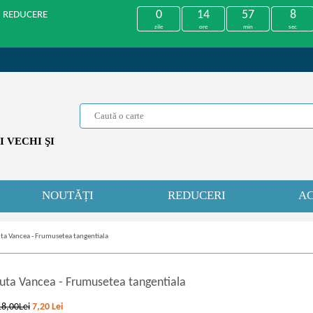
0
14
57
8
U REDUCERE
zile
ore
min
sec
 VECHI ŞI
NOUTĂȚI
REDUCERI
AC
ta Vancea - Frumusetea tangentiala
uta Vancea
-
Frumusetea tangentiala
18,00Lei
7,20
Lei