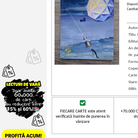
Disponib
Cantitat
Autor
Titlu:
Editu
An de
Nr. pa
Forma
Coper
Carte
Stare
ISBN:
FIECARE CARTE este atent
+70.000 C
verificată înainte de punerea în
st
vânzare