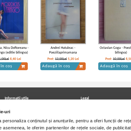
ea, Nicu Doftoreanu -
Andrei Hutuleac -
Octavian Goga - Poezii
go (editie bilingva)
Poeziilaprimamana
bilingva)
6,00Lei
6,40
Lei
Pret:
13,00Lei
5,20
Lei
Pret:
10,00Lei
6,5
în coș
Adaugă în coș
Adaugă în coș
Informatii utile
Legal
ANPC
Achizitii cărți
ie-uri
Achizitii viniluri, casete, CD/DVD
Soluționarea online a litigiilor
Contact
Politica de confidentialitate
personaliza conținutul și anunțurile, pentru a oferi funcții de rețe
Cum cumpar?
Termeni si conditii
Politica de livrare
Utilizare cookie-uri
De asemenea, le oferim partenerilor de rețele sociale, de publicitat
Retur comenzi