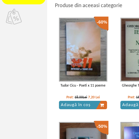
Produse din aceeasi categorie
-60%
Tudor Cicu - Poeti x 11 poeme
Gheorghe T
Pret:
18,00Lei
7,20
Lei
Pret:
1
Adaugă în coș
Adaugă 
-50%