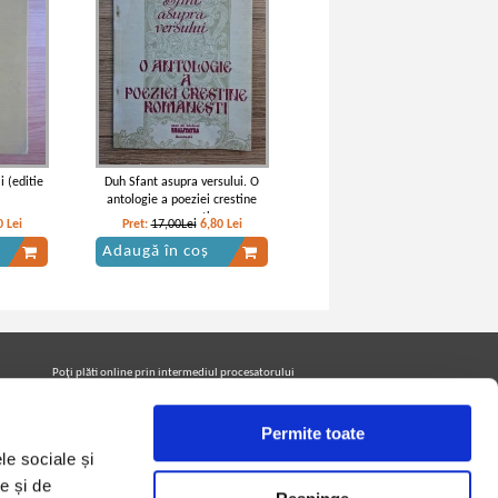
 (editie
Duh Sfant asupra versului. O
antologie a poeziei crestine
romanesti
0
Lei
Pret:
17,00Lei
6,80
Lei
Adaugă în coș
Poţi plăti online prin intermediul procesatorului
Netopia Payments
Permite toate
le sociale și
Urmăreşte-ne pe facebook pentru a fi la curent cu
promoţiile PrintreCarti.ro
e și de