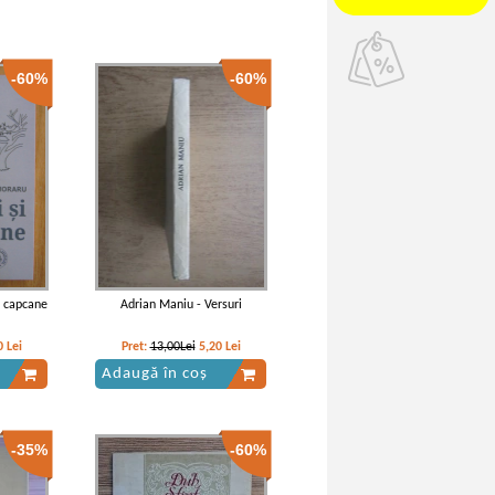
-60%
-60%
i capcane
Adrian Maniu - Versuri
0
Lei
Pret:
13,00Lei
5,20
Lei
Adaugă în coș
-35%
-60%