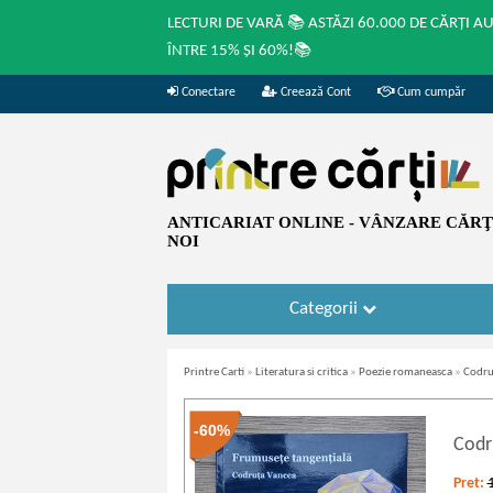
LECTURI DE VARĂ 📚 ASTĂZI 60.000 DE CĂRȚI A
ÎNTRE 15% ȘI 60%!📚
Conectare
Creează Cont
Cum cumpăr
ANTICARIAT ONLINE - VÂNZARE CĂRŢI
NOI
Categorii
Printre Carti
»
Literatura si critica
»
Poezie romaneasca
»
Codru
-60%
Codr
Pret: