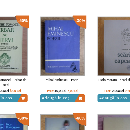
-50%
-30%
omozei - Ierbar de
Mihai Eminescu - Poezii
Iustin Moraru - Scari s
nervi
6,00Lei
8,00
Lei
Pret:
10,00Lei
7,00
Lei
Pret:
23,00Lei
9,2
în coș
Adaugă în coș
Adaugă în coș
-60%
-60%