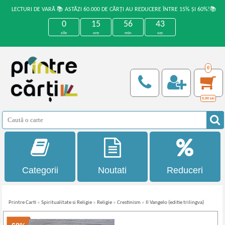
LECTURI DE VARĂ 📚 ASTĂZI 60.000 DE CĂRȚI AU REDUCERE ÎNTRE 15% ȘI 60%!📚
0
15
56
42
zile
ore
min
sec
0
0,00
Lei
Categorii
Noutati
Reduceri
Printre Carti
»
Spiritualitate si Religie
»
Religie
»
Crestinism
»
Il Vangelo (editie trilingva)