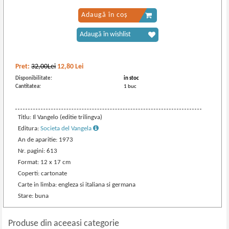
Adaugă în coș
Adaugă în wishlist
Pret:
32,00Lei
12,80
Lei
Disponibilitate:
in stoc
Cantitatea:
1 buc
Titlu: Il Vangelo (editie trilingva)
Editura:
Societa del Vangela
An de aparitie: 1973
Nr. pagini: 613
Format: 12 x 17 cm
Coperti: cartonate
Carte in limba: engleza si italiana si germana
Stare: buna
Produse din aceeasi categorie