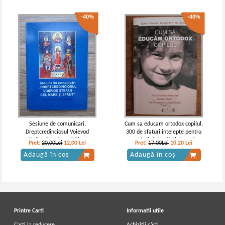
-40%
-40%
Sesiune de comunicari.
Cum sa educam ortodox copilul.
Dreptcredinciosul Voievod
300 de sfaturi intelepte pentru
Stefan Cel Mare si Sfant
parinti de la sfinti si mari
Pret:
20,00Lei
12,00
Lei
Pret:
17,00Lei
10,20
Lei
duhovnici
Adaugă în coș
Adaugă în coș
Printre Carti
Informatii utile