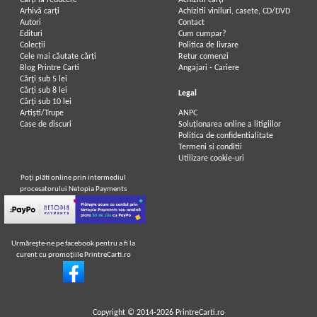
Carți la reducere
Achizitii cărți
Arhivă carți
Achizitii viniluri, casete, CD/DVD
Autori
Contact
Edituri
Cum cumpar?
Colecții
Politica de livrare
Cele mai căutate cărți
Retur comenzi
Blog Printre Carti
Angajari - Cariere
Cărţi sub 5 lei
Cărţi sub 8 lei
Legal
Cărţi sub 10 lei
Artiști/Trupe
ANPC
Case de discuri
Soluționarea online a litigiilor
Politica de confidentialitate
Termeni si conditii
Utilizare cookie-uri
Poţi plăti online prin intermediul
procesatorului Netopia Payments
Urmăreşte-ne pe facebook pentru a fi la
curent cu promoţiile PrintreCarti.ro
Copyright © 2014-2026
PrintreCarti.ro