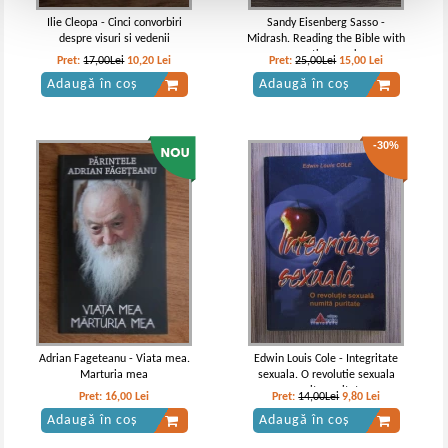
Ilie Cleopa - Cinci convorbiri
Sandy Eisenberg Sasso -
despre visuri si vedenii
Midrash. Reading the Bible with
question marks
Pret:
17,00Lei
10,20
Lei
Pret:
25,00Lei
15,00
Lei
Adaugă în coș
Adaugă în coș
-30%
Adrian Fageteanu - Viata mea.
Edwin Louis Cole - Integritate
Marturia mea
sexuala. O revolutie sexuala
numita puritate
Pret:
16,00
Lei
Pret:
14,00Lei
9,80
Lei
Adaugă în coș
Adaugă în coș