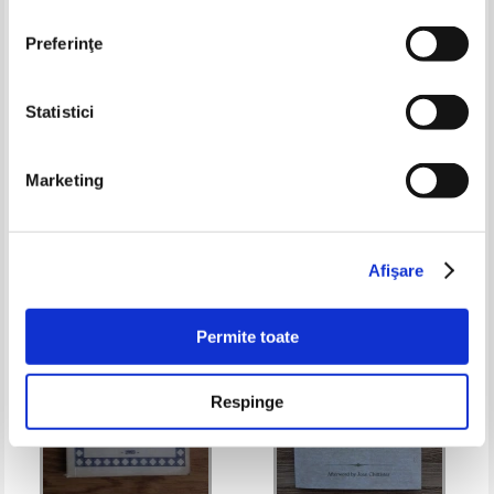
Preferinţe
Statistici
Rugaciuni catre Preasfanta
Vietile sfintilor (volumul 3)
Nascatoare de Dumnezeu
Marketing
Pret:
12,00
Lei
Pret:
14,00Lei
9,80
Lei
Adaugă în coș
Adaugă în coș
Afişare
-40%
-40%
Permite toate
Respinge