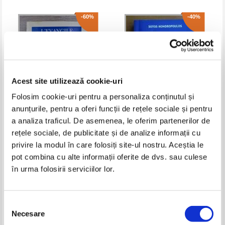
-60%
-40%
Acest site utilizează cookie-uri
Folosim cookie-uri pentru a personaliza conținutul și
anunțurile, pentru a oferi funcții de rețele sociale și pentru
a analiza traficul. De asemenea, le oferim partenerilor de
Robert J. Wieland - L'Evangile
Sotos Hondropoulos - Sfantul
rețele sociale, de publicitate și de analize informații cu
dans l'Apocalypse
Nectarie, sfantul secolului
nostru
Pret:
26,00Lei
10,40
Lei
Pret:
16,00Lei
9,60
Lei
privire la modul în care folosiți site-ul nostru. Aceștia le
Adaugă în coș
Adaugă în coș
pot combina cu alte informații oferite de dvs. sau culese
în urma folosirii serviciilor lor.
-30%
Selecția
Necesare
consimțământului