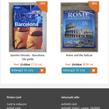
-35%
-35%
Damien Simonis - Barcelona.
Rome and the Vatican
City guide
Pret:
27,00Lei
17,55
Lei
Pret:
29,00Lei
18,85
Lei
Adaugă în coș
Adaugă în coș
Printre Carti
Informatii utile
Carți la reducere
Achizitii cărți
Arhivă carți
Achizitii viniluri, casete, CD/DVD