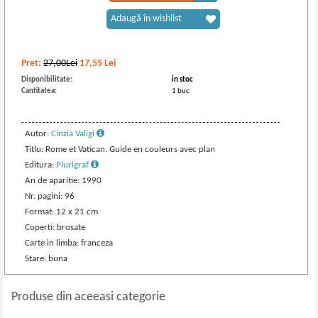
Adaugă în wishlist
Pret:
27,00Lei
17,55
Lei
Disponibilitate:
in stoc
Cantitatea:
1 buc
Autor:
Cinzia Valigi
Titlu: Rome et Vatican. Guide en couleurs avec plan
Editura:
Plurigraf
An de aparitie: 1990
Nr. pagini: 96
Format: 12 x 21 cm
Coperti: brosate
Carte in limba: franceza
Stare: buna
Produse din aceeasi categorie