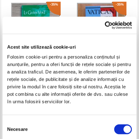
-35%
-35%
Acest site utilizează cookie-uri
Folosim cookie-uri pentru a personaliza conținutul și
anunțurile, pentru a oferi funcții de rețele sociale și pentru
Vienne. Le guide vert
Vatican. Visite du Vatican
a analiza traficul. De asemenea, le oferim partenerilor de
rețele sociale, de publicitate și de analize informații cu
Pret:
27,00Lei
17,55
Lei
Pret:
21,00Lei
13,65
Lei
privire la modul în care folosiți site-ul nostru. Aceștia le
Adaugă în coș
Adaugă în coș
pot combina cu alte informații oferite de dvs. sau culese
în urma folosirii serviciilor lor.
-35%
-35%
Selecția
Necesare
consimțământului