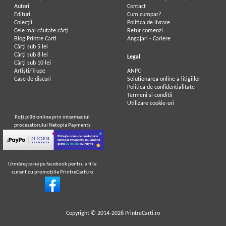
Autori
Contact
Edituri
Cum cumpar?
Colecții
Politica de livrare
Cele mai căutate cărți
Retur comenzi
Blog Printre Carti
Angajari - Cariere
Cărţi sub 5 lei
Cărţi sub 8 lei
Legal
Cărţi sub 10 lei
Artiști/Trupe
ANPC
Case de discuri
Soluționarea online a litigiilor
Politica de confidentialitate
Termeni si conditii
Utilizare cookie-uri
Poţi plăti online prin intermediul
procesatorului Netopia Payments
Urmăreşte-ne pe facebook pentru a fi la
curent cu promoţiile PrintreCarti.ro
Copyright © 2014-2026
PrintreCarti.ro