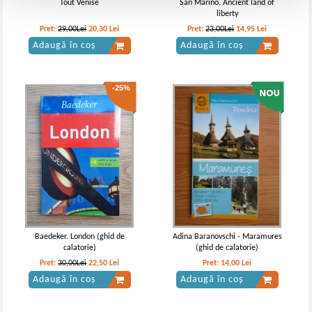
Tout Venise
San Marino. Ancient land of
liberty
Pret:
29,00Lei
20,30
Lei
Pret:
23,00Lei
14,95
Lei
Adaugă în coș
Adaugă în coș
-25%
Baedeker. London (ghid de
Adina Baranovschi - Maramures
calatorie)
(ghid de calatorie)
Pret:
30,00Lei
22,50
Lei
Pret:
14,00
Lei
Adaugă în coș
Adaugă în coș