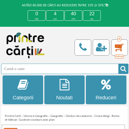
ASTĂZI 60.000 DE CĂRȚI AU REDUCERE ÎNTRE 15% ȘI 35%!📚
0
4
40
22
zile
ore
min
sec
0
0,00
Lei
Categorii
Noutati
Reduceri
Printre Carti
»
Istorie si Geografie
»
Geografie
»
Ghiduri de calatorie
»
Cinzia Valigi - Rome
et Vatican. Guide en couleurs avec plan