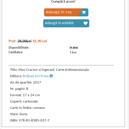
Cumpără acum!
Adaugă în coș
Adaugă în wishlist
Pret:
26,00Lei
16,90
Lei
Disponibilitate:
in stoc
Cantitatea:
1 buc
Titlu: Mos Craciun si ingerasii. Carte tridimensionala
Editura:
Brijbasi Art Press
An de aparitie: 2017
Nr. pagini: 8
Format: 17 x 24 cm
Coperti: cartonate
Carte in limba: romana
Stare: buna
ISBN: 978-81-8385-037-7