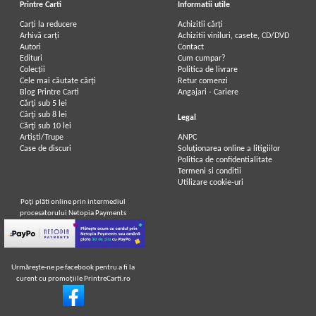
Printre Carti
Informatii utile
Carți la reducere
Achizitii cărți
Arhivă carți
Achizitii viniluri, casete, CD/DVD
Autori
Contact
Edituri
Cum cumpar?
Colecții
Politica de livrare
Cele mai căutate cărți
Retur comenzi
Blog Printre Carti
Angajari - Cariere
Cărţi sub 5 lei
Cărţi sub 8 lei
Legal
Cărţi sub 10 lei
Artiști/Trupe
ANPC
Case de discuri
Soluționarea online a litigiilor
Politica de confidentialitate
Termeni si conditii
Utilizare cookie-uri
Poţi plăti online prin intermediul
procesatorului Netopia Payments
Urmăreşte-ne pe facebook pentru a fi la
curent cu promoţiile PrintreCarti.ro