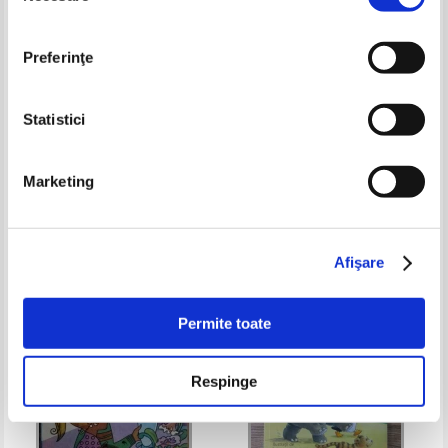
Preferinţe
Statistici
Roberta Edwards - Cine a fost
Melissa Higgins - Imbrancitul nu
Marketing
Leonardo da Vinci?
e deloc amuzant
Pret:
12,00
Lei
Pret:
19,00
Lei
Adaugă în coș
Adaugă în coș
Afişare
Permite toate
Respinge