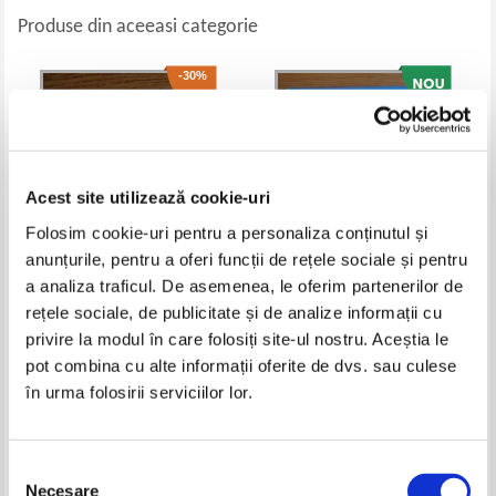
Produse din aceeasi categorie
-30%
Acest site utilizează cookie-uri
Folosim cookie-uri pentru a personaliza conținutul și
anunțurile, pentru a oferi funcții de rețele sociale și pentru
a analiza traficul. De asemenea, le oferim partenerilor de
rețele sociale, de publicitate și de analize informații cu
Rainer Kothe - Intrebari si
Atlas botanic scolar. Peste 100
raspunsuri. Stiinta in viata
specii de plante din Romania
privire la modul în care folosiți site-ul nostru. Aceștia le
cotidiana
Pret:
20,00Lei
14,00
Lei
Pret:
21,00
Lei
pot combina cu alte informații oferite de dvs. sau culese
Adaugă în coș
Adaugă în coș
în urma folosirii serviciilor lor.
Selecția
Necesare
consimțământului