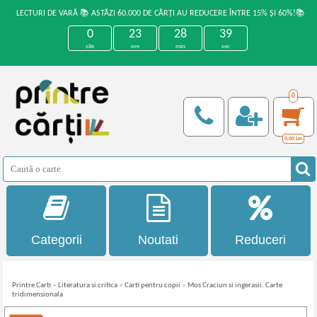
LECTURI DE VARĂ 📚 ASTĂZI 60.000 DE CĂRȚI AU REDUCERE ÎNTRE 15% ȘI 60%!📚
0
23
28
39
zile
ore
min
sec
0
0,00
Lei
Categorii
Noutati
Reduceri
Printre Carti
»
Literatura si critica
»
Carti pentru copii
»
Mos Craciun si ingerasii. Carte
tridimensionala