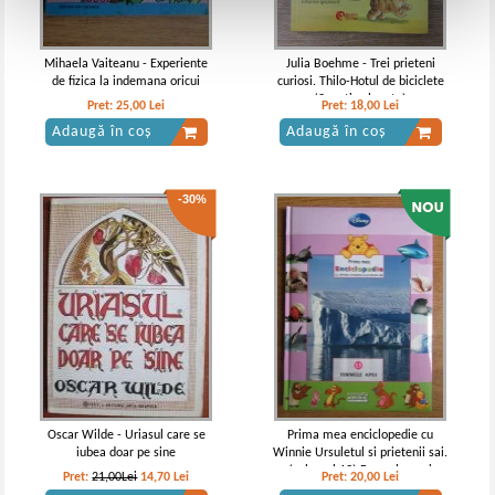
Mihaela Vaiteanu - Experiente
Julia Boehme - Trei prieteni
de fizica la indemana oricui
curiosi. Thilo-Hotul de biciclete
(2 carti colegate)
Pret:
25,00
Lei
Pret:
18,00
Lei
Adaugă în coș
Adaugă în coș
-30%
Oscar Wilde - Uriasul care se
Prima mea enciclopedie cu
iubea doar pe sine
Winnie Ursuletul si prietenii sai.
(volumul 13) Formele apei
Pret:
21,00Lei
14,70
Lei
Pret:
20,00
Lei