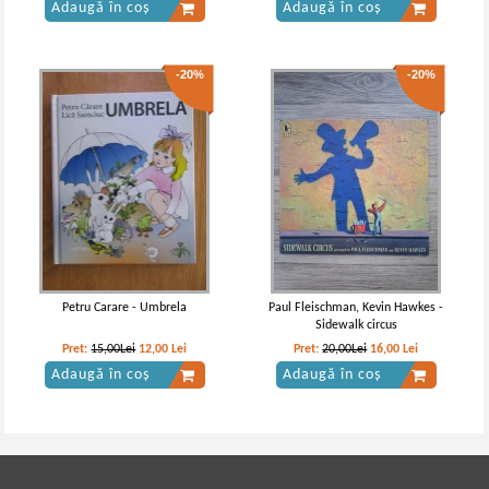
Adaugă în coș
Adaugă în coș
-20%
-20%
Petru Carare - Umbrela
Paul Fleischman, Kevin Hawkes -
Sidewalk circus
Pret:
15,00Lei
12,00
Lei
Pret:
20,00Lei
16,00
Lei
Adaugă în coș
Adaugă în coș