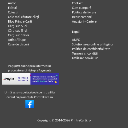
Autori
Contact
Edituri
Cum cumpar?
Colecții
Politica de livrare
Cele mai căutate cărți
Retur comenzi
Blog Printre Carti
Angajari - Cariere
Cărţi sub 5 lei
Cărţi sub 8 lei
Legal
Cărţi sub 10 lei
Artiști/Trupe
ANPC
Case de discuri
Soluționarea online a litigiilor
Politica de confidentialitate
Termeni si conditii
Utilizare cookie-uri
Poţi plăti online prin intermediul
procesatorului Netopia Payments
Urmăreşte-ne pe facebook pentru a fi la
curent cu promoţiile PrintreCarti.ro
Copyright © 2014-2026
PrintreCarti.ro