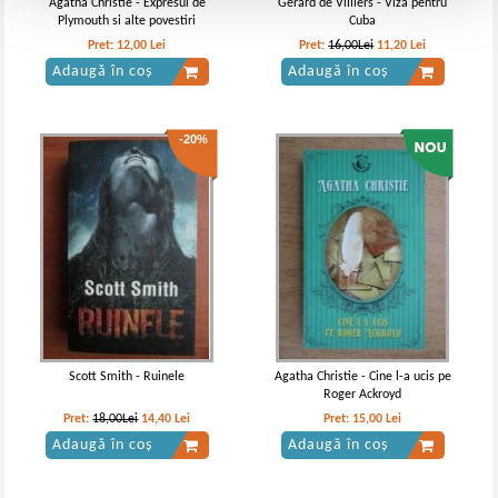
Agatha Christie - Expresul de
Gerard de Villiers - Viza pentru
Plymouth si alte povestiri
Cuba
Pret:
12,00
Lei
Pret:
16,00Lei
11,20
Lei
Adaugă în coș
Adaugă în coș
-20%
Scott Smith - Ruinele
Agatha Christie - Cine l-a ucis pe
Roger Ackroyd
Pret:
18,00Lei
14,40
Lei
Pret:
15,00
Lei
Adaugă în coș
Adaugă în coș