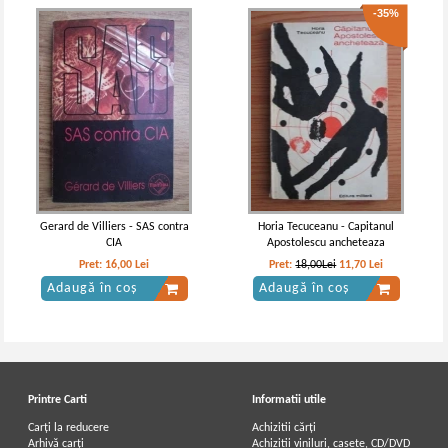
-35%
Gerard de Villiers - SAS contra
Horia Tecuceanu - Capitanul
CIA
Apostolescu ancheteaza
Pret:
16,00
Lei
Pret:
18,00Lei
11,70
Lei
Adaugă în coș
Adaugă în coș
Printre Carti
Informatii utile
Carți la reducere
Achizitii cărți
Arhivă carți
Achizitii viniluri, casete, CD/DVD