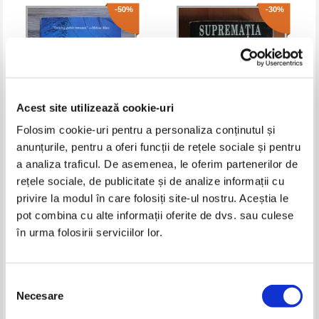
-50%
-30%
Acest site utilizează cookie-uri
Folosim cookie-uri pentru a personaliza conținutul și
anunțurile, pentru a oferi funcții de rețele sociale și pentru
Gillian Shields - Immortal
Robert Ludlum - Suprematia lui
a analiza traficul. De asemenea, le oferim partenerilor de
Bourne
rețele sociale, de publicitate și de analize informații cu
Pret:
25,00Lei
12,50
Lei
Pret:
15,00Lei
10,50
Lei
privire la modul în care folosiți site-ul nostru. Aceștia le
Adaugă în coș
Adaugă în coș
pot combina cu alte informații oferite de dvs. sau culese
în urma folosirii serviciilor lor.
-30%
Selecția
Necesare
consimțământului