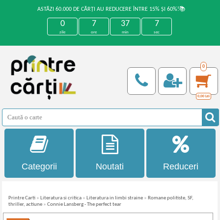
ASTĂZI 60.000 DE CĂRȚI AU REDUCERE ÎNTRE 15% ȘI 60%!📚
0
7
37
7
zile
ore
min
sec
0
0,00
Lei
Categorii
Noutati
Reduceri
Printre Carti
»
Literatura si critica
»
Literatura in limbi straine
»
Romane politiste, SF,
thriller, actiune
»
Connie Lansberg - The perfect tear