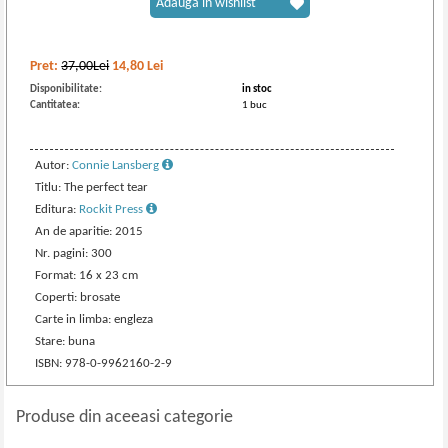
Adaugă în wishlist
Pret:
37,00Lei
14,80
Lei
Disponibilitate:
in stoc
Cantitatea:
1 buc
Autor:
Connie Lansberg
Titlu: The perfect tear
Editura:
Rockit Press
An de aparitie: 2015
Nr. pagini: 300
Format: 16 x 23 cm
Coperti: brosate
Carte in limba: engleza
Stare: buna
ISBN: 978-0-9962160-2-9
Produse din aceeasi categorie