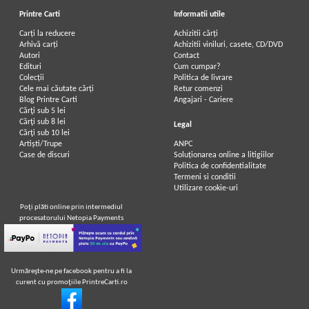
Printre Carti
Informatii utile
Carți la reducere
Achizitii cărți
Arhivă carți
Achizitii viniluri, casete, CD/DVD
Autori
Contact
Edituri
Cum cumpar?
Colecții
Politica de livrare
Cele mai căutate cărți
Retur comenzi
Blog Printre Carti
Angajari - Cariere
Cărţi sub 5 lei
Cărţi sub 8 lei
Legal
Cărţi sub 10 lei
Artiști/Trupe
ANPC
Case de discuri
Soluționarea online a litigiilor
Politica de confidentialitate
Termeni si conditii
Utilizare cookie-uri
Poţi plăti online prin intermediul
procesatorului Netopia Payments
Urmăreşte-ne pe facebook pentru a fi la
curent cu promoţiile PrintreCarti.ro