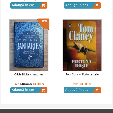
Adaugă în coș
Adaugă în coș
-60%
Olivie Blake - Januaries
Tom Clancy - Furtuna rosie
Pret:
110,00Lei
44,00
Lei
Pret:
34,00
Lei
Adaugă în coș
Adaugă în coș