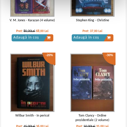
V. M. Jones - Karazan (4 volume)
Stephen King - Christine
Pret:
80,00Lei
68,00
Lei
Pret:
37,00
Lei
Adaugă în coș
Adaugă în coș
-20%
-30%
Wilbur Smith - In pericol
Tom Clancy - Ordine
prezidentiale (2 volume)
Pret:
45,00Lei
36,00
Lei
Pret:
50,00Lei
35,00
Lei