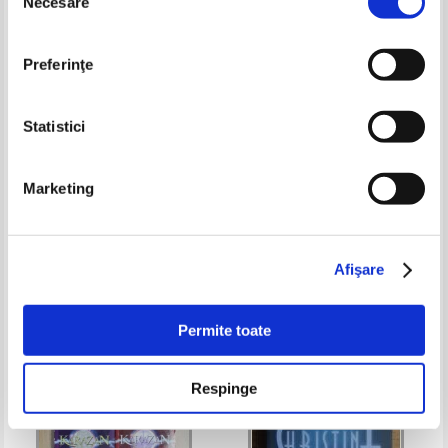
Necesare
consimțământului
Preferinţe
Statistici
Isaac Asimov - Fundatia si
Lee Child - Capcana Margrave
Marketing
Pamantul
Pret:
50,00
Lei
Pret:
36,00
Lei
Adaugă în coș
Adaugă în coș
Afişare
-15%
Permite toate
Respinge