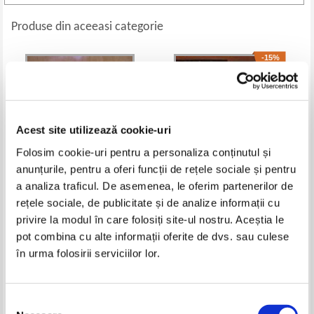
Produse din aceeasi categorie
-15%
Acest site utilizează cookie-uri
Folosim cookie-uri pentru a personaliza conținutul și
anunțurile, pentru a oferi funcții de rețele sociale și pentru
a analiza traficul. De asemenea, le oferim partenerilor de
rețele sociale, de publicitate și de analize informații cu
Dan Brown - Ingeri si demoni
Valerio Evangelisti - Magul.
privire la modul în care folosiți site-ul nostru. Aceștia le
Romanul lui Nostradamus (3
volume)
Pret:
50,00
Lei
Pret:
70,00Lei
59,50
Lei
pot combina cu alte informații oferite de dvs. sau culese
Adaugă în coș
Adaugă în coș
în urma folosirii serviciilor lor.
Selecția