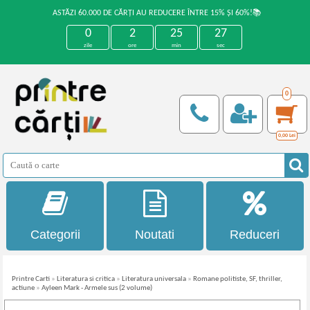
ASTĂZI 60.000 DE CĂRȚI AU REDUCERE ÎNTRE 15% ȘI 60%!📚
0
2
25
27
zile
ore
min
sec
0
0,00
Lei
Categorii
Noutati
Reduceri
Printre Carti
»
Literatura si critica
»
Literatura universala
»
Romane politiste, SF, thriller,
actiune
»
Ayleen Mark - Armele sus (2 volume)