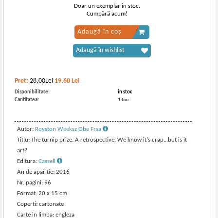
Doar un exemplar în stoc.
Cumpără acum!
Adaugă în coș
Adaugă în wishlist
Pret:
28,00Lei
19,60
Lei
Disponibilitate:
in stoc
Cantitatea:
1 buc
Autor:
Royston Weeksz Obe Frsa
Titlu: The turnip prize. A retrospective. We know it's crap...but is it
art?
Editura:
Cassell
An de aparitie: 2016
Nr. pagini: 96
Format: 20 x 15 cm
Coperti: cartonate
Carte in limba: engleza