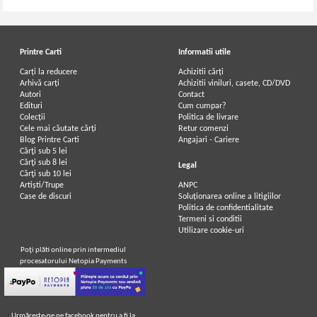
Printre Carti
Informatii utile
Carți la reducere
Achizitii cărți
Arhivă carți
Achizitii viniluri, casete, CD/DVD
Autori
Contact
Edituri
Cum cumpar?
Colecții
Politica de livrare
Cele mai căutate cărți
Retur comenzi
Blog Printre Carti
Angajari - Cariere
Cărţi sub 5 lei
Cărţi sub 8 lei
Legal
Cărţi sub 10 lei
Artiști/Trupe
ANPC
Case de discuri
Soluționarea online a litigiilor
Politica de confidentialitate
Termeni si conditii
Utilizare cookie-uri
Poţi plăti online prin intermediul
procesatorului Netopia Payments
Urmăreşte-ne pe facebook pentru a fi la