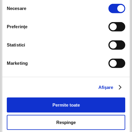
Selecția
-30%
Necesare
consimțământului
Preferinţe
Statistici
Marketing
Set 12 carti postale. Signs
Damien Kuhn - Fortnite. Ghidul
constellation
jocului
Pret:
20,00
Lei
Pret:
20,00Lei
14,00
Lei
Afişare
Adaugă în coș
Adaugă în coș
Permite toate
-30%
Respinge