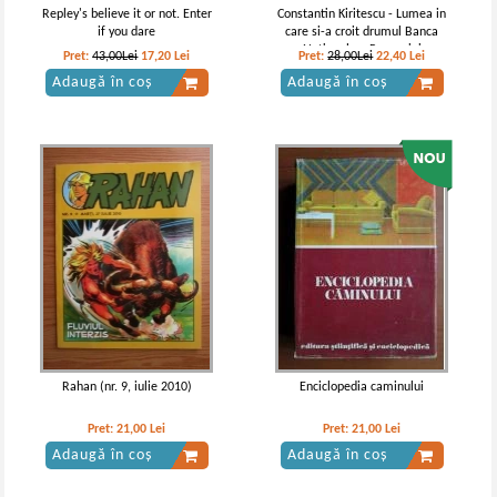
Repley's believe it or not. Enter
Constantin Kiritescu - Lumea in
if you dare
care si-a croit drumul Banca
Nationala a Romaniei
Pret:
43,00Lei
17,20
Lei
Pret:
28,00Lei
22,40
Lei
Adaugă în coș
Adaugă în coș
Rahan (nr. 9, iulie 2010)
Enciclopedia caminului
Pret:
21,00
Lei
Pret:
21,00
Lei
Adaugă în coș
Adaugă în coș