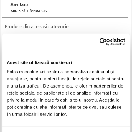
Stare: buna
ISBN: 978-1-84403-939-5
Produse din aceeasi categorie
-30%
-40%
Acest site utilizează cookie-uri
Folosim cookie-uri pentru a personaliza conținutul și
anunțurile, pentru a oferi funcții de rețele sociale și pentru
a analiza traficul. De asemenea, le oferim partenerilor de
rețele sociale, de publicitate și de analize informații cu
privire la modul în care folosiți site-ul nostru. Aceștia le
Explore. Dream. Discover
Dorina N. Rusu - Membrii
pot combina cu alte informații oferite de dvs. sau culese
Academiei Romane 1866-2003.
Dictionar
în urma folosirii serviciilor lor.
Pret:
30,00Lei
21,00
Lei
Pret:
34,00Lei
20,40
Lei
Adaugă în coș
Adaugă în coș