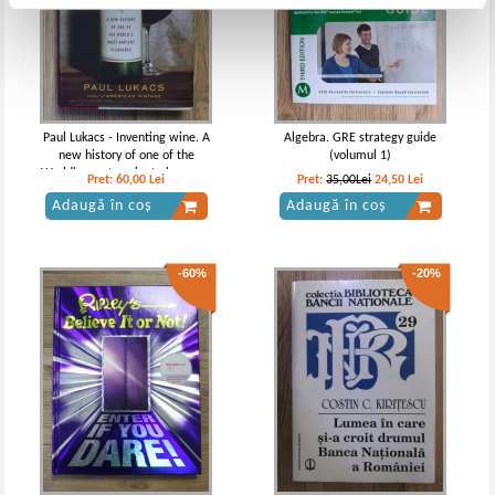
Paul Lukacs - Inventing wine. A
Algebra. GRE strategy guide
new history of one of the
(volumul 1)
World's most ancient pleasures
Pret:
60,00
Lei
Pret:
35,00Lei
24,50
Lei
Adaugă în coș
Adaugă în coș
-60%
-20%