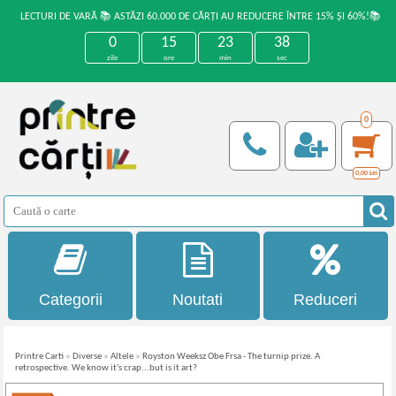
LECTURI DE VARĂ 📚 ASTĂZI 60.000 DE CĂRȚI AU REDUCERE ÎNTRE 15% ȘI 60%!📚
0
15
23
38
zile
ore
min
sec
0
0,00
Lei
Categorii
Noutati
Reduceri
Printre Carti
»
Diverse
»
Altele
»
Royston Weeksz Obe Frsa - The turnip prize. A
retrospective. We know it's crap...but is it art?