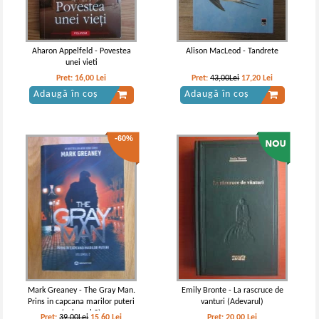
Aharon Appelfeld - Povestea
Alison MacLeod - Tandrete
unei vieti
Pret:
16,00
Lei
Pret:
43,00Lei
17,20
Lei
Adaugă în coș
Adaugă în coș
-60%
Mark Greaney - The Gray Man.
Emily Bronte - La rascruce de
Prins in capcana marilor puteri
vanturi (Adevarul)
(volumul 2)
Pret:
39,00Lei
15,60
Lei
Pret:
20,00
Lei