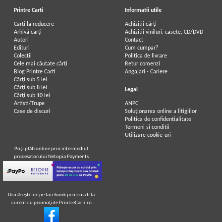
Printre Carti
Informatii utile
Carți la reducere
Achizitii cărți
Arhivă carți
Achizitii viniluri, casete, CD/DVD
Autori
Contact
Edituri
Cum cumpar?
Colecții
Politica de livrare
Cele mai căutate cărți
Retur comenzi
Blog Printre Carti
Angajari - Cariere
Cărţi sub 5 lei
Cărţi sub 8 lei
Legal
Cărţi sub 10 lei
Artiști/Trupe
ANPC
Case de discuri
Soluționarea online a litigiilor
Politica de confidentialitate
Termeni si conditii
Utilizare cookie-uri
Poţi plăti online prin intermediul
procesatorului Netopia Payments
Urmăreşte-ne pe facebook pentru a fi la
curent cu promoţiile PrintreCarti.ro