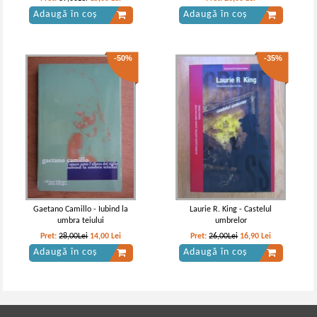
Adaugă în coș
Adaugă în coș
-50%
-35%
Gaetano Camillo - Iubind la
Laurie R. King - Castelul
umbra teiului
umbrelor
Pret:
28,00Lei
14,00
Lei
Pret:
26,00Lei
16,90
Lei
Adaugă în coș
Adaugă în coș