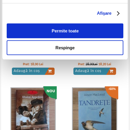
Afişare
Permite toate
Respinge
Ian McEwan - Copilul furat
Charles Dickens - David
Copperfield (3 volume)
Pret:
18,00
Lei
Pret:
28,00Lei
18,20
Lei
Adaugă în coș
Adaugă în coș
-60%