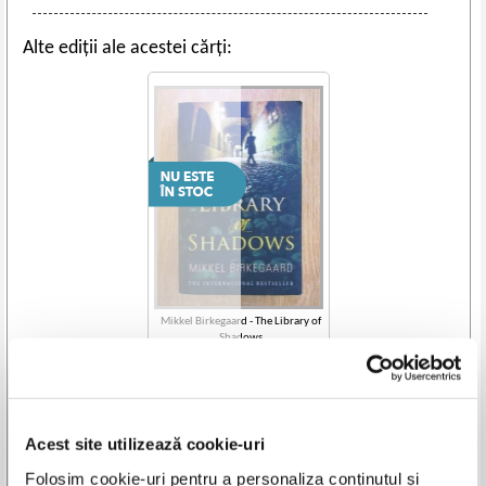
Alte ediții ale acestei cărți:
Mikkel Birkegaard - The Library of
Shadows
Acest site utilizează cookie-uri
Vezi toate edițiile »
Folosim cookie-uri pentru a personaliza conținutul și