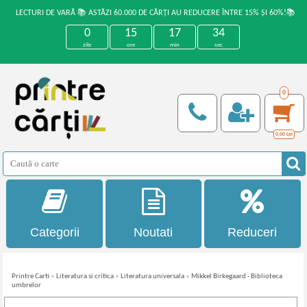
LECTURI DE VARĂ 📚 ASTĂZI 60.000 DE CĂRȚI AU REDUCERE ÎNTRE 15% ȘI 60%!📚
0
15
17
34
zile
ore
min
sec
0
0,00
Lei
Categorii
Noutati
Reduceri
Printre Carti
»
Literatura si critica
»
Literatura universala
»
Mikkel Birkegaard - Biblioteca
umbrelor