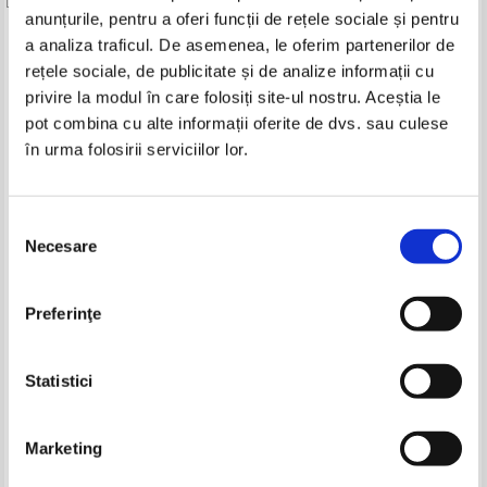
anunțurile, pentru a oferi funcții de rețele sociale și pentru
Produse din aceeasi categorie
a analiza traficul. De asemenea, le oferim partenerilor de
rețele sociale, de publicitate și de analize informații cu
-30%
privire la modul în care folosiți site-ul nostru. Aceștia le
pot combina cu alte informații oferite de dvs. sau culese
în urma folosirii serviciilor lor.
Selecția
Necesare
consimțământului
Preferinţe
Eugen Ovidiu Chirovici - Cartea
Saul Bellow - Ravelstein
secretelor
Pret:
24,00Lei
16,80
Lei
Pret:
14,00
Lei
Statistici
Adaugă în coș
Adaugă în coș
Marketing
-35%