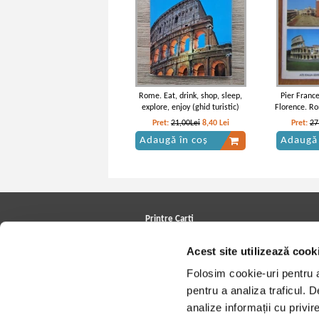
Rome. Eat, drink, shop, sleep,
Pier France
explore, enjoy (ghid turistic)
Florence. Ro
Pret:
21,00Lei
8,40
Lei
Pret:
27
Adaugă în coș
Adaugă 
Printre Carti
Carți la reducere
Acest site utilizează cook
Arhivă carți
Autori
Folosim cookie-uri pentru a 
Edituri
Colecții
pentru a analiza traficul. 
Cele mai căutate cărți
analize informații cu privir
Blog Printre Carti