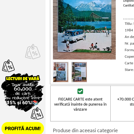
Disponib
Cantitat
Titlu:
1984
An de
Nr. pa
Forma
Coper
Carte 
Stare
FIECARE CARTE este atent
+70.000 C
verificată înainte de punerea în
st
vânzare
Produse din aceeasi categorie