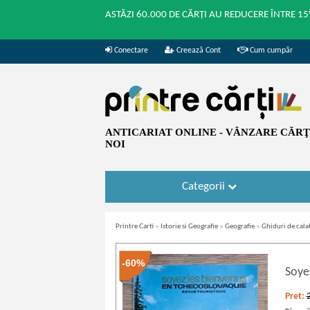
ASTĂZI 60.000 DE CĂRȚI AU REDUCERE ÎNTRE 15
Conectare
Creează Cont
Cum cumpăr
ANTICARIAT ONLINE - VÂNZARE CĂRŢI
NOI
Categorii
Printre Carti
»
Istorie si Geografie
»
Geografie
»
Ghiduri de cala
-60%
Soye
Pret: