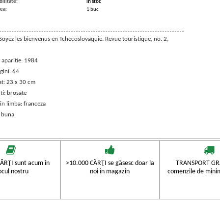
ilitate:
in stoc
ea:
1 buc
 Soyez les bienvenus en Tchecoslovaquie. Revue touristique, no. 2,
 aparitie: 1984
gini: 64
t: 23 x 30 cm
ti: brosate
in limba: franceza
: buna
ĂRŢI sunt acum în
>10.000 CĂRŢI se găsesc doar la
TRANSPORT GRA
ocul nostru
noi în magazin
comenzile de mini