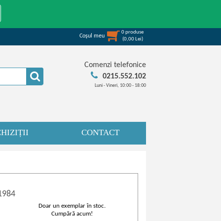
0
produse
Coşul meu
(
0,00
Lei
)
Comenzi telefonice
0215.552.102
Luni - Vineri, 10:00 - 18:00
HIZIȚII
CONTACT
 1984
Doar un exemplar în stoc.
Cumpără acum!