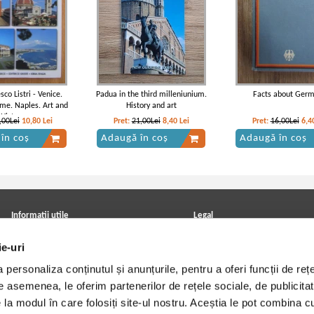
sco Listri - Venice.
Padua in the third milleniunium.
Facts about Ger
me. Naples. Art and
History and art
History
,00Lei
10,80
Lei
Pret:
21,00Lei
8,40
Lei
Pret:
16,00Lei
6,4
în coș
Adaugă în coș
Adaugă în coș
Informatii utile
Legal
ANPC
Achizitii cărți
ie-uri
Achizitii viniluri, casete, CD/DVD
Soluționarea online a litigiilor
Contact
Politica de confidentialitate
personaliza conținutul și anunțurile, pentru a oferi funcții de rețe
Cum cumpar?
Termeni si conditii
Politica de livrare
Utilizare cookie-uri
De asemenea, le oferim partenerilor de rețele sociale, de publicitat
Retur comenzi
e la modul în care folosiți site-ul nostru. Aceștia le pot combina c
Angajari - Cariere