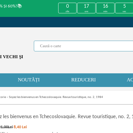
0
17
16
5
% ȘI 60%!📚
zile
ore
min
sec
 VECHI ŞI
NOUTĂȚI
REDUCERI
AC
torie
»
Soyez les bienvenus en Tchecoslovaquie. Revue touristique, no. 2, 1984
z les bienvenus en Tchecoslovaquie. Revue touristique, no. 2,
21,00Lei
8,40
Lei