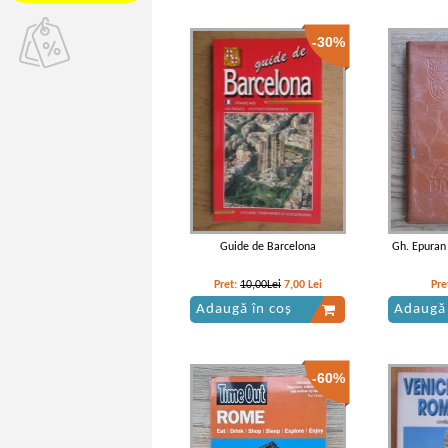
-30%
Guide de Barcelona
Gh. Epuran
Pret:
10,00Lei
7,00
Lei
Pre
Adaugă în coș
Adaugă 
-60%