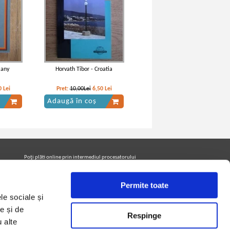
many
Horvath Tibor - Croatia
0
Lei
Pret:
10,00Lei
6,50
Lei
Adaugă în coș
Poţi plăti online prin intermediul procesatorului
Netopia Payments
Permite toate
le sociale și
Urmăreşte-ne pe facebook pentru a fi la curent cu
promoţiile PrintreCarti.ro
e și de
Respinge
u alte