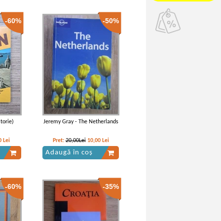
-60%
-50%
torie)
Jeremy Gray - The Netherlands
0
Lei
Pret:
20,00Lei
10,00
Lei
Adaugă în coș
-60%
-35%