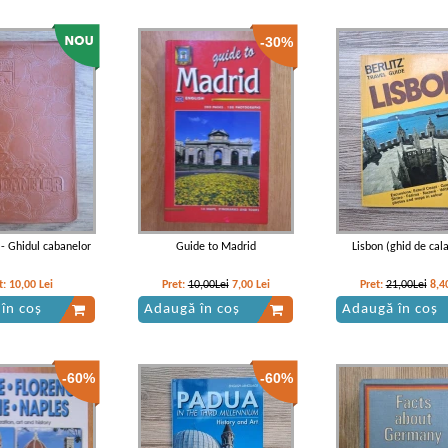
-30%
 - Ghidul cabanelor
Guide to Madrid
Lisbon (ghid de cala
t:
10,00
Lei
Pret:
10,00Lei
7,00
Lei
Pret:
21,00Lei
8,4
în coș
Adaugă în coș
Adaugă în coș
-60%
-60%