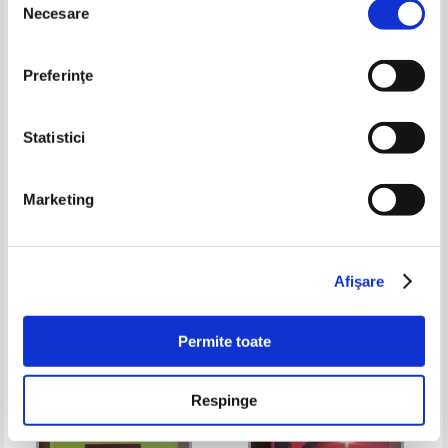
Necesare
consimțământului
Preferinţe
Statistici
Marketing
Max Demeter Peyfuss -
Istoria infanteriei romane (2
Chestiunea aromaneasca
volume)
Pret:
35,00
Lei
Pret:
60,00
Lei
Adaugă în coș
Adaugă în coș
Afişare
-40%
Permite toate
Respinge