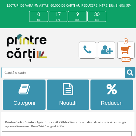
LECTURI DE VARĂ 📚 ASTĂZI 60.000 DE CĂRȚI AU REDUCERE ÎNTRE 15% ȘI 60%!📚
0
17
9
30
zile
ore
min
sec
0
0,00
Lei
Categorii
Noutati
Reduceri
Printre Carti
»
Stiinte
»
Agricultura
»
Al XXII-lea Simpozion national de istorie si retrologie
agrara a Romaniei, Deva 24-26 august 2006