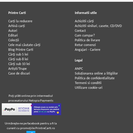
Printre Carti
Informatii utile
Carți la reducere
Achizitii cărți
Arhivă carți
Achizitii viniluri, casete, CD/DVD
Autori
Contact
Edituri
Cum cumpar?
Colecții
Politica de livrare
Cele mai căutate cărți
Retur comenzi
Blog Printre Carti
Angajari - Cariere
Cărţi sub 5 lei
Cărţi sub 8 lei
Legal
Cărţi sub 10 lei
Artiști/Trupe
ANPC
Case de discuri
Soluționarea online a litigiilor
Politica de confidentialitate
Termeni si conditii
Utilizare cookie-uri
Poţi plăti online prin intermediul
procesatorului Netopia Payments
Urmăreşte-ne pe facebook pentru a fi la
curent cu promoţiile PrintreCarti.ro