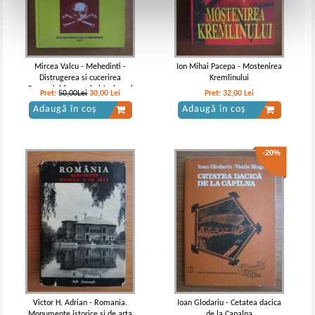
Mircea Valcu - Mehedinti -
Ion Mihai Pacepa - Mostenirea
Distrugerea si cucerirea
Kremlinului
Romaniei fara razboi (volumul
Pret:
50,00Lei
30,00
Lei
Pret:
32,00
Lei
3)
Adaugă în coș
Adaugă în coș
-20%
Victor H. Adrian - Romania.
Ioan Glodariu - Cetatea dacica
Monumente istorice si de arta
de la Capalna