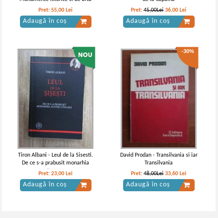
Pret:
55,00
Lei
Pret:
45,00Lei
36,00
Lei
Adaugă în coș
Adaugă în coș
-30%
Tiron Albani - Leul de la Sisesti.
David Prodan - Transilvania si iar
De ce s-a prabusit monarhia
Transilvania
austro-ungara
Pret:
23,00
Lei
Pret:
48,00Lei
33,60
Lei
Adaugă în coș
Adaugă în coș