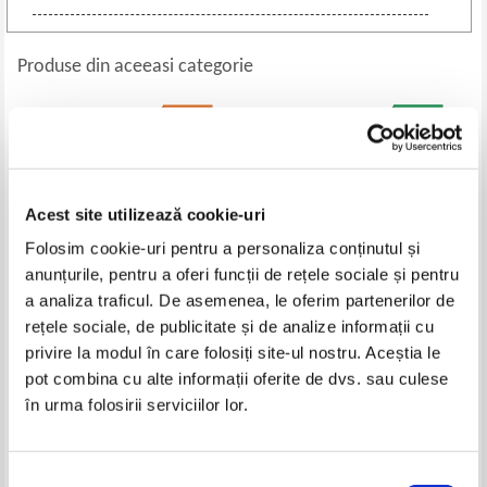
Produse din aceeasi categorie
-60%
Acest site utilizează cookie-uri
Folosim cookie-uri pentru a personaliza conținutul și
anunțurile, pentru a oferi funcții de rețele sociale și pentru
a analiza traficul. De asemenea, le oferim partenerilor de
rețele sociale, de publicitate și de analize informații cu
Sorana Georgescu Gorjan - Asa
Adolf Armbruster - Romanitatea
privire la modul în care folosiți site-ul nostru. Aceștia le
grait-a Brancusi (editie trilingva)
romanilor. Istoria unei idei
pot combina cu alte informații oferite de dvs. sau culese
Pret:
70,00Lei
28,00
Lei
Pret:
23,00
Lei
în urma folosirii serviciilor lor.
Adaugă în coș
Adaugă în coș
Selecția