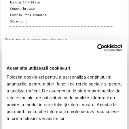
Format: 17 x 24 cm
Coperti: brosate
Carte in limba: aromana
Stare: buna
Produse din aceeasi categorie
-20%
-30%
Acest site utilizează cookie-uri
Folosim cookie-uri pentru a personaliza conținutul și
anunțurile, pentru a oferi funcții de rețele sociale și pentru
a analiza traficul. De asemenea, le oferim partenerilor de
rețele sociale, de publicitate și de analize informații cu
privire la modul în care folosiți site-ul nostru. Aceștia le
pot combina cu alte informații oferite de dvs. sau culese
Noul Testament cu Psalmii
Emilian Popescu - Christianitas
în urma folosirii serviciilor lor.
(1972)
daco-romana. Florilegium
studiorum
Pret:
79,00Lei
63,20
Lei
Pret:
50,00Lei
35,00
Lei