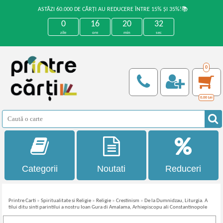
ASTĂZI 60.000 DE CĂRȚI AU REDUCERE ÎNTRE 15% ȘI 35%!📚
0
16
20
32
zile
ore
min
sec
0
0,00
Lei
Categorii
Noutati
Reduceri
Printre Carti
»
Spiritualitate si Religie
»
Religie
»
Crestinism
»
De la Dumnidzau, Liturgia. A
tilui ditu sinti parintilui a nostru Ioan Gura di Amalama, Arhiepiscopu ali Constantinopole