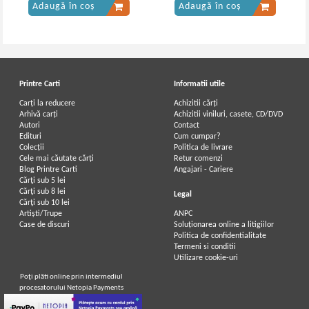
Adaugă în coș
Adaugă în coș
Printre Carti
Informatii utile
Carți la reducere
Achizitii cărți
Arhivă carți
Achizitii viniluri, casete, CD/DVD
Autori
Contact
Edituri
Cum cumpar?
Colecții
Politica de livrare
Cele mai căutate cărți
Retur comenzi
Blog Printre Carti
Angajari - Cariere
Cărţi sub 5 lei
Cărţi sub 8 lei
Legal
Cărţi sub 10 lei
Artiști/Trupe
ANPC
Case de discuri
Soluționarea online a litigiilor
Politica de confidentialitate
Termeni si conditii
Utilizare cookie-uri
Poţi plăti online prin intermediul
procesatorului Netopia Payments