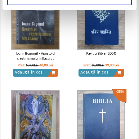
Ioann Bogomil - Apostolul
Pavitra Bible (2004)
crestinismului inflacarat
Pret:
60,00Lei
48,00
Lei
Pret:
60,00Lei
39,00
Lei
Adaugă în coș
Adaugă în coș
-35%