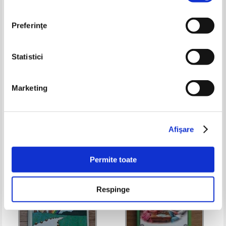
Preferinţe
Statistici
Mark Twain - Aventurile lui Tom
Marie Duval - Vine Craciunul
Marketing
Sawyer
Pret:
13,00
Lei
Pret:
10,00Lei
8,00
Lei
Adaugă în coș
Adaugă în coș
Afişare
-35%
-35%
Permite toate
Respinge