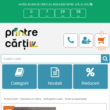
ASTĂZI 60.000 DE CĂRȚI AU REDUCERE ÎNTRE 15% ȘI 35%!📚
0
7
29
58
zile
ore
min
sec
0
0,00
Lei
Categorii
Noutati
Reduceri
Printre Carti
»
Literatura si critica
»
Carti pentru copii
»
Invat sa impartasesc