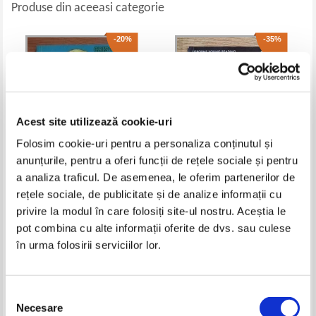
Produse din aceeasi categorie
-20%
-35%
Acest site utilizează cookie-uri
Folosim cookie-uri pentru a personaliza conținutul și
anunțurile, pentru a oferi funcții de rețele sociale și pentru
a analiza traficul. De asemenea, le oferim partenerilor de
Cristina Ionescu - English for
Mary Shelley - Frankenstein
rețele sociale, de publicitate și de analize informații cu
children
privire la modul în care folosiți site-ul nostru. Aceștia le
Pret:
10,00Lei
8,00
Lei
Pret:
16,00Lei
10,40
Lei
pot combina cu alte informații oferite de dvs. sau culese
Adaugă în coș
Adaugă în coș
în urma folosirii serviciilor lor.
-20%
Selecția
Necesare
consimțământului