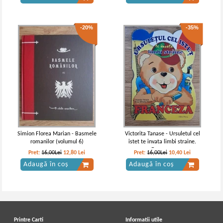
-20%
-35%
Simion Florea Marian - Basmele
Victorita Tanase - Ursuletul cel
romanilor (volumul 6)
istet te invata limbi straine.
Franceza
Pret:
16,00Lei
12,80
Lei
Pret:
16,00Lei
10,40
Lei
Adaugă în coș
Adaugă în coș
Printre Carti
Informatii utile