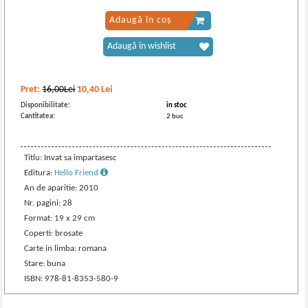
Adaugă în coș
Adaugă în wishlist
Pret:
16,00Lei
10,40
Lei
Disponibilitate:
in stoc
Cantitatea:
2 buc
Titlu: Invat sa impartasesc
Editura:
Hello Friend
An de aparitie: 2010
Nr. pagini: 28
Format: 19 x 29 cm
Coperti: brosate
Carte in limba: romana
Stare: buna
ISBN: 978-81-8353-580-9