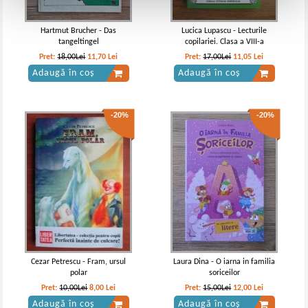
Hartmut Brucher - Das
Lucica Lupascu - Lecturile
tangeltingel
copilariei. Clasa a VIII-a
Pret:
18,00Lei
11,70
Lei
Pret:
17,00Lei
11,05
Lei
Adaugă în coș
Adaugă în coș
-20%
-20%
Cezar Petrescu - Fram, ursul
Laura Dina - O iarna in familia
polar
soriceilor
Pret:
10,00Lei
8,00
Lei
Pret:
15,00Lei
12,00
Lei
Adaugă în coș
Adaugă în coș