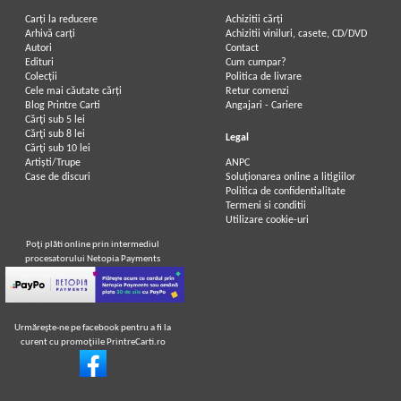
Carți la reducere
Achizitii cărți
Arhivă carți
Achizitii viniluri, casete, CD/DVD
Autori
Contact
Edituri
Cum cumpar?
Colecții
Politica de livrare
Cele mai căutate cărți
Retur comenzi
Blog Printre Carti
Angajari - Cariere
Cărţi sub 5 lei
Cărţi sub 8 lei
Legal
Cărţi sub 10 lei
Artiști/Trupe
ANPC
Case de discuri
Soluționarea online a litigiilor
Politica de confidentialitate
Termeni si conditii
Utilizare cookie-uri
Poţi plăti online prin intermediul
procesatorului Netopia Payments
Urmăreşte-ne pe facebook pentru a fi la
curent cu promoţiile PrintreCarti.ro