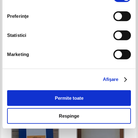
Preferinţe
Statistici
D. V. Firoiu - Istoria statului si
Yolanda Eminescu -
Marketing
dreptul romanesc
Transformarile dreptului civil
sub inflenta revolutiei tehnico-
Pret:
15,00Lei
11,25
Lei
Pret:
16,00Lei
10,40
Lei
stiintifice
Adaugă în coș
Adaugă în coș
Afişare
-35%
-35%
Permite toate
Respinge