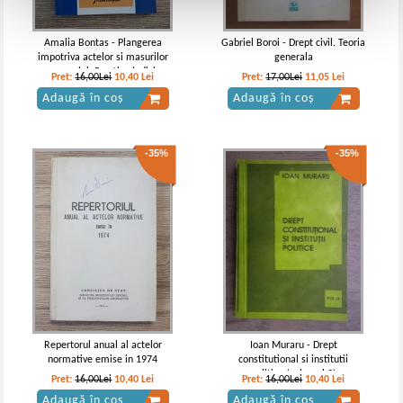
Amalia Bontas - Plangerea
Gabriel Boroi - Drept civil. Teoria
impotriva actelor si masurilor
generala
procurorului. Practica judiciara
Pret:
16,00Lei
10,40
Lei
Pret:
17,00Lei
11,05
Lei
Adaugă în coș
Adaugă în coș
-35%
-35%
Repertorul anual al actelor
Ioan Muraru - Drept
normative emise in 1974
constitutional si institutii
politice (volumul 2)
Pret:
16,00Lei
10,40
Lei
Pret:
16,00Lei
10,40
Lei
Adaugă în coș
Adaugă în coș