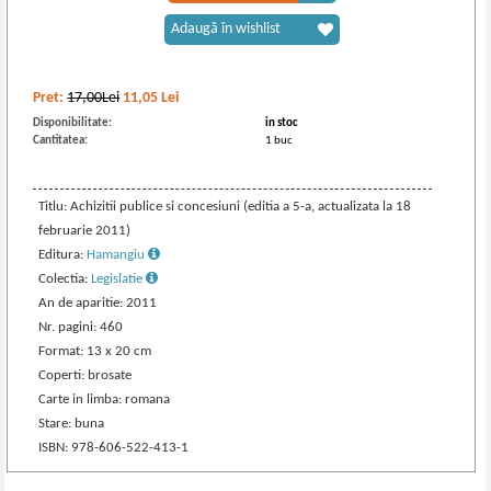
Adaugă în wishlist
Pret:
17,00Lei
11,05
Lei
Disponibilitate:
in stoc
Cantitatea:
1 buc
Titlu: Achizitii publice si concesiuni (editia a 5-a, actualizata la 18
februarie 2011)
Editura:
Hamangiu
Colectia:
Legislatie
An de aparitie: 2011
Nr. pagini: 460
Format: 13 x 20 cm
Coperti: brosate
Carte in limba: romana
Stare: buna
ISBN: 978-606-522-413-1