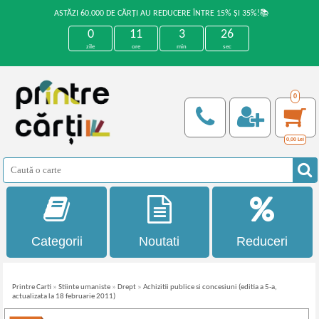
ASTĂZI 60.000 DE CĂRȚI AU REDUCERE ÎNTRE 15% ȘI 35%!📚
0
11
3
25
zile
ore
min
sec
0
0,00
Lei
Categorii
Noutati
Reduceri
Printre Carti
»
Stiinte umaniste
»
Drept
»
Achizitii publice si concesiuni (editia a 5-a,
actualizata la 18 februarie 2011)