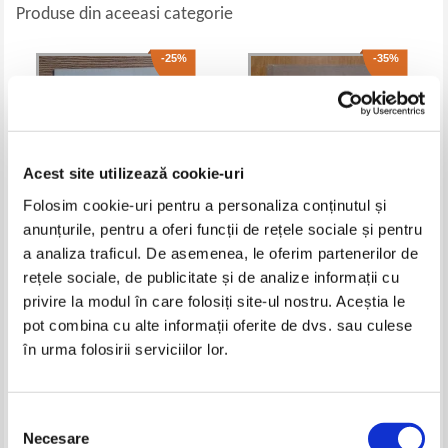
Produse din aceeasi categorie
-25%
-35%
Acest site utilizează cookie-uri
Folosim cookie-uri pentru a personaliza conținutul și
anunțurile, pentru a oferi funcții de rețele sociale și pentru
a analiza traficul. De asemenea, le oferim partenerilor de
Constitutia Romaniei. Imnul de
Dictionar de procedura penala
rețele sociale, de publicitate și de analize informații cu
stat
privire la modul în care folosiți site-ul nostru. Aceștia le
Pret:
16,00Lei
12,00
Lei
Pret:
15,00Lei
9,75
Lei
pot combina cu alte informații oferite de dvs. sau culese
Adaugă în coș
Adaugă în coș
în urma folosirii serviciilor lor.
-25%
-35%
Selecția
Necesare
consimțământului