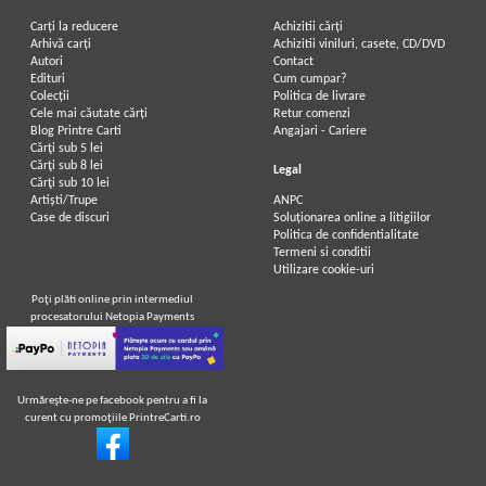
Carți la reducere
Achizitii cărți
Arhivă carți
Achizitii viniluri, casete, CD/DVD
Autori
Contact
Edituri
Cum cumpar?
Colecții
Politica de livrare
Cele mai căutate cărți
Retur comenzi
Blog Printre Carti
Angajari - Cariere
Cărţi sub 5 lei
Cărţi sub 8 lei
Legal
Cărţi sub 10 lei
Artiști/Trupe
ANPC
Case de discuri
Soluționarea online a litigiilor
Politica de confidentialitate
Termeni si conditii
Utilizare cookie-uri
Poţi plăti online prin intermediul
procesatorului Netopia Payments
Urmăreşte-ne pe facebook pentru a fi la
curent cu promoţiile PrintreCarti.ro