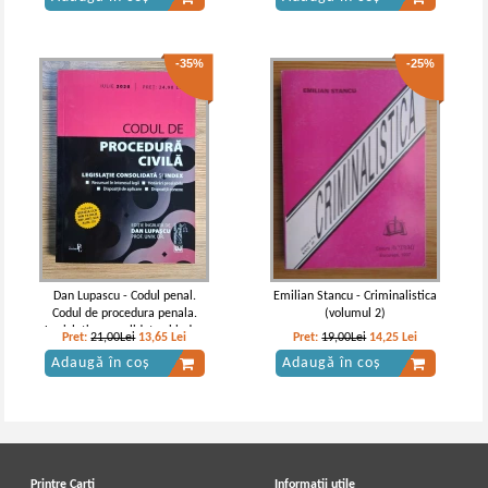
-35%
-25%
Dan Lupascu - Codul penal.
Emilian Stancu - Criminalistica
Codul de procedura penala.
(volumul 2)
Legislatie consolidata si index
Pret:
21,00Lei
13,65
Lei
Pret:
19,00Lei
14,25
Lei
(editia a 9-a, iulie 2020)
Adaugă în coș
Adaugă în coș
Printre Carti
Informatii utile