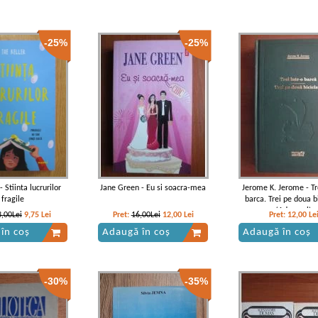
-25%
-25%
- Stiinta lucrurilor
Jane Green - Eu si soacra-mea
Jerome K. Jerome - Tre
fragile
barca. Trei pe doua b
(Adevarul)
3,00Lei
9,75
Lei
Pret:
16,00Lei
12,00
Lei
Pret:
12,00
Le
în coș
Adaugă în coș
Adaugă în coș
-30%
-35%