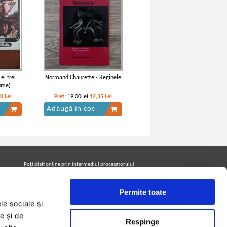
ei trei
Normand Chaurette - Reginele
ume)
50
Lei
Pret:
19,00Lei
12,35
Lei
Adaugă în coș
Poţi plăti online prin intermediul procesatorului
Netopia Payments
Permite toate
le sociale și
Urmăreşte-ne pe facebook pentru a fi la curent cu
promoţiile PrintreCarti.ro
e și de
Respinge