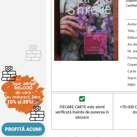
Disponib
Cantitat
Autor
Titlu:
Editu
An de
Nr. pa
Forma
Coper
Carte
Stare
ISBN:
FIECARE CARTE este atent
+70.000 C
verificată înainte de punerea în
st
vânzare