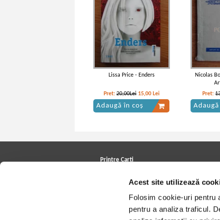
Lissa Price - Enders
Nicolas B
Ar
Pret:
20,00Lei
15,00
Lei
Pret:
1
Adaugă în coș
Adaugă 
Printre Carti
Carți la reducere
Acest site utilizează cook
Arhivă carți
Autori
Folosim cookie-uri pentru a 
Edituri
Colecții
pentru a analiza traficul. 
Cele mai căutate cărți