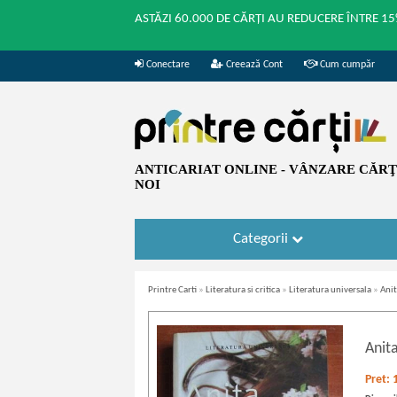
ASTĂZI 60.000 DE CĂRȚI AU REDUCERE ÎNTRE 15
Conectare
Creează Cont
Cum cumpăr
ANTICARIAT ONLINE - VÂNZARE CĂRŢI
NOI
Categorii
Printre Carti
»
Literatura si critica
»
Literatura universala
»
Anit
Anit
Pret: