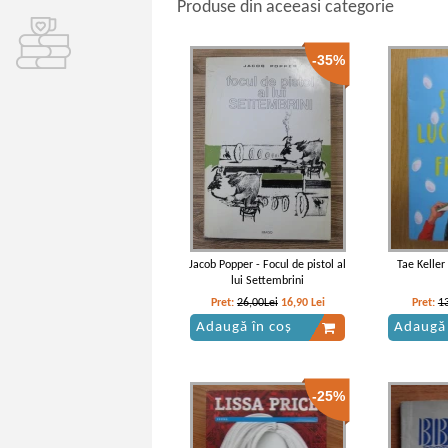
Produse din aceeasi categorie
-35%
Jacob Popper - Focul de pistol al
Tae Keller 
lui Settembrini
Pret:
26,00Lei
16,90
Lei
Pret:
1
Adaugă în coș
Adaugă 
-25%