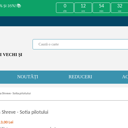
0
12
54
32
% ȘI 35%!📚
zile
ore
min
sec
 VECHI ŞI
NOUTĂȚI
REDUCERI
AC
a Shreve - Sotia pilotului
a Shreve
-
Sotia pilotului
13,00
Lei