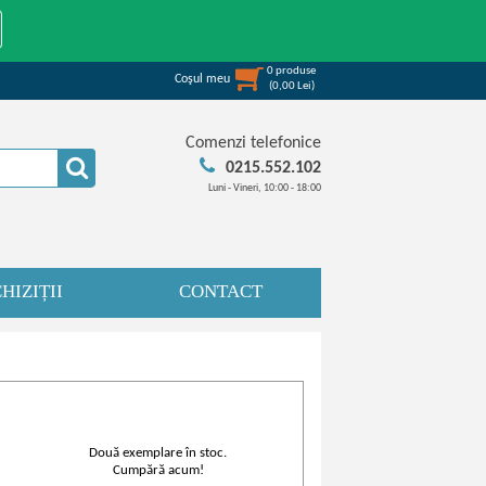
0
produse
Coşul meu
(
0,00
Lei
)
Comenzi telefonice
0215.552.102
Luni - Vineri, 10:00 - 18:00
HIZIȚII
CONTACT
Două exemplare în stoc.
Cumpără acum!