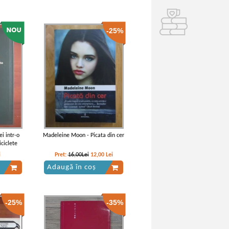
-25%
i intr-o
Madeleine Moon - Picata din cer
iciclete
i
Pret:
16,00Lei
12,00
Lei
Adaugă în coș
-25%
-35%