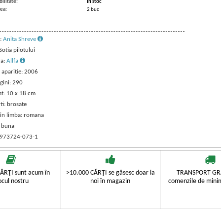
ilitate:
in stoc
ea:
2 buc
:
Anita Shreve
 Sotia pilotului
ra:
Allfa
 aparitie: 2006
gini: 290
t: 10 x 18 cm
ti: brosate
 in limba: romana
: buna
 973724-073-1
ĂRŢI sunt acum în
>10.000 CĂRŢI se găsesc doar la
TRANSPORT GRA
ocul nostru
noi în magazin
comenzile de mini