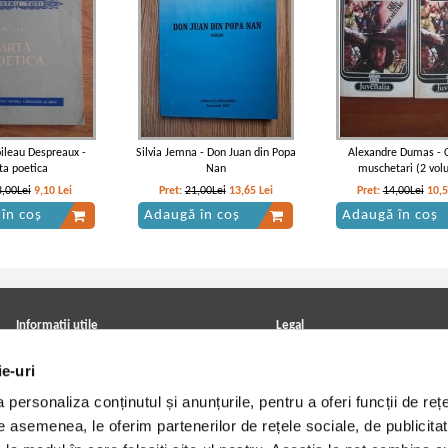
oileau Despreaux -
Silvia Jemna - Don Juan din Popa
Alexandre Dumas - C
ta poetica
Nan
muschetari (2 vol
3,00Lei
9,10
Lei
Pret:
21,00Lei
13,65
Lei
Pret:
14,00Lei
10,
în coș
Adaugă în coș
Adaugă în coș
Informatii utile
Legal
ANPC
Achizitii cărți
ie-uri
Achizitii viniluri, casete, CD/DVD
Soluționarea online a litigiilor
Contact
Politica de confidentialitate
personaliza conținutul și anunțurile, pentru a oferi funcții de rețe
Cum cumpar?
Termeni si conditii
Politica de livrare
Utilizare cookie-uri
De asemenea, le oferim partenerilor de rețele sociale, de publicitat
Retur comenzi