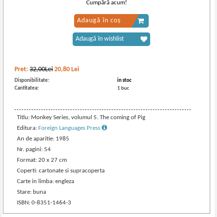
Cumpără acum!
Adaugă în coș
Adaugă în wishlist
Pret:
32,00Lei
20,80
Lei
Disponibilitate:
in stoc
Cantitatea:
1 buc
Titlu: Monkey Series, volumul 5. The coming of Pig
Editura:
Foreign Languages Press
An de aparitie: 1985
Nr. pagini: 54
Format: 20 x 27 cm
Coperti: cartonate si supracoperta
Carte in limba: engleza
Stare: buna
ISBN: 0-8351-1464-3