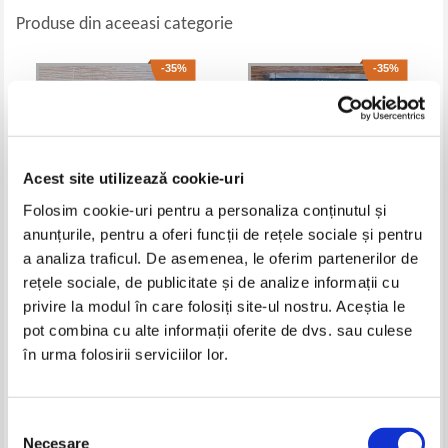
Produse din aceeasi categorie
-35%
-35%
Acest site utilizează cookie-uri
Folosim cookie-uri pentru a personaliza conținutul și
anunțurile, pentru a oferi funcții de rețele sociale și pentru
a analiza traficul. De asemenea, le oferim partenerilor de
rețele sociale, de publicitate și de analize informații cu
Le Royaume de Ga'Hoole. La
Ion Creanga - Amintiri. Povesti.
legende des gardiens. L'histoire
Povestiri
privire la modul în care folosiți site-ul nostru. Aceștia le
du film en images
Pret:
27,00Lei
17,55
Lei
Pret:
23,00Lei
14,95
Lei
pot combina cu alte informații oferite de dvs. sau culese
Adaugă în coș
Adaugă în coș
în urma folosirii serviciilor lor.
-25%
-35%
Selecția
Necesare
consimțământului