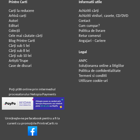
Printre Carti
Informatii utile
Carți la reducere
Achizitii cărți
Arhivă carți
Achizitii viniluri, casete, CD/DVD
Autori
Contact
Edituri
Cum cumpar?
Colecții
Politica de livrare
Cele mai căutate cărți
Retur comenzi
Blog Printre Carti
Angajari - Cariere
Cărţi sub 5 lei
Cărţi sub 8 lei
Legal
Cărţi sub 10 lei
Artiști/Trupe
ANPC
Case de discuri
Soluționarea online a litigiilor
Politica de confidentialitate
Termeni si conditii
Utilizare cookie-uri
Poţi plăti online prin intermediul
procesatorului Netopia Payments
Urmăreşte-ne pe facebook pentru a fi la
curent cu promoţiile PrintreCarti.ro