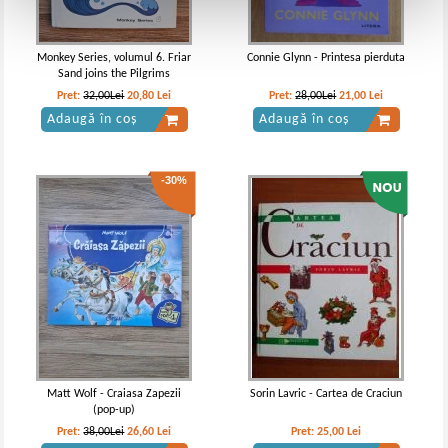
Monkey Series, volumul 6. Friar
Connie Glynn - Printesa pierduta
Sand joins the Pilgrims
Pret:
32,00Lei
20,80
Lei
Pret:
28,00Lei
21,00
Lei
Adaugă în coș
Adaugă în coș
-30%
Matt Wolf - Craiasa Zapezii
Sorin Lavric - Cartea de Craciun
(pop-up)
Pret:
38,00Lei
26,60
Lei
Pret:
25,00
Lei