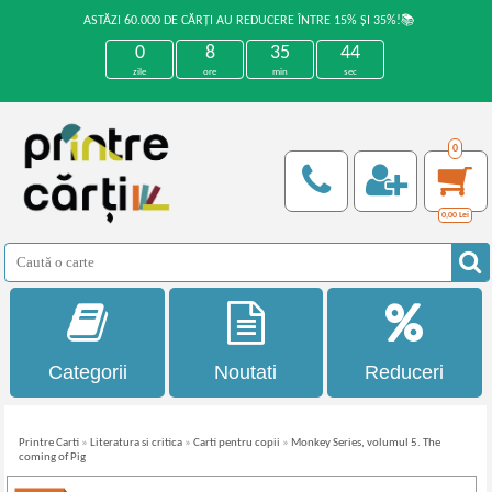
ASTĂZI 60.000 DE CĂRȚI AU REDUCERE ÎNTRE 15% ȘI 35%!📚
0
8
35
43
zile
ore
min
sec
0
0,00
Lei
Categorii
Noutati
Reduceri
Printre Carti
»
Literatura si critica
»
Carti pentru copii
»
Monkey Series, volumul 5. The
coming of Pig