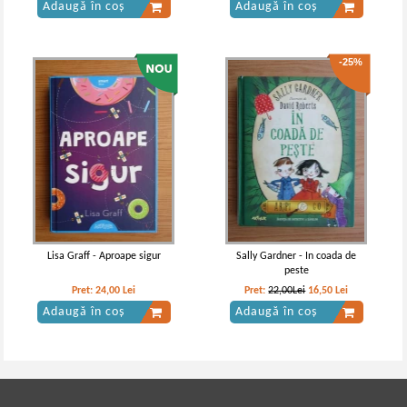
Adaugă în coș
Adaugă în coș
-25%
Lisa Graff - Aproape sigur
Sally Gardner - In coada de
peste
Pret:
24,00
Lei
Pret:
22,00Lei
16,50
Lei
Adaugă în coș
Adaugă în coș