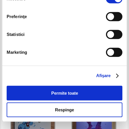
Preferinţe
Statistici
Hronici de Maramures
Povesti de adormit copiii.
Marketing
Cenusareasa. Motanul incaltat.
Soldatelul de plumb
Pret:
20,00Lei
15,00
Lei
Pret:
32,00Lei
20,80
Lei
Adaugă în coș
Adaugă în coș
Afişare
-35%
-25%
Permite toate
Respinge