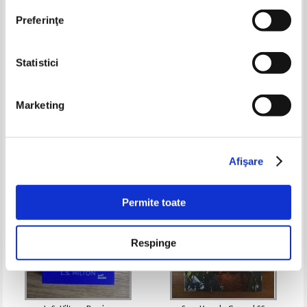
Preferinţe
Statistici
Spania (colectia National
Raymond Chandler - Doamna
Geographic Traveler, nr. 21)
din lac
Marketing
Pret:
12,00
Lei
Pret:
12,00
Lei
Adaugă în coș
Adaugă în coș
Afişare
Permite toate
Respinge