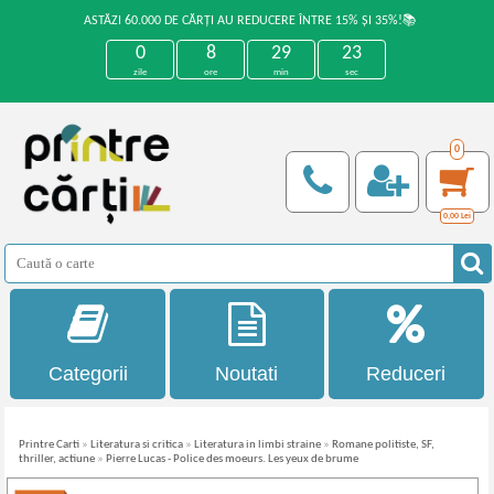
ASTĂZI 60.000 DE CĂRȚI AU REDUCERE ÎNTRE 15% ȘI 35%!📚
0
8
29
23
zile
ore
min
sec
0
0,00
Lei
Categorii
Noutati
Reduceri
Printre Carti
»
Literatura si critica
»
Literatura in limbi straine
»
Romane politiste, SF,
thriller, actiune
»
Pierre Lucas - Police des moeurs. Les yeux de brume