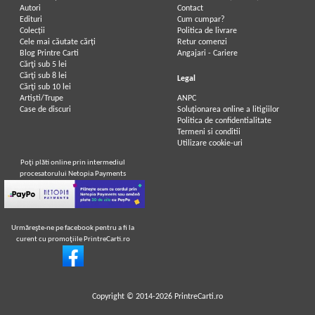
Autori
Contact
Edituri
Cum cumpar?
Colecții
Politica de livrare
Cele mai căutate cărți
Retur comenzi
Blog Printre Carti
Angajari - Cariere
Cărţi sub 5 lei
Cărţi sub 8 lei
Legal
Cărţi sub 10 lei
Artiști/Trupe
ANPC
Case de discuri
Soluționarea online a litigiilor
Politica de confidentialitate
Termeni si conditii
Utilizare cookie-uri
Poţi plăti online prin intermediul
procesatorului Netopia Payments
Urmăreşte-ne pe facebook pentru a fi la
curent cu promoţiile PrintreCarti.ro
Copyright © 2014-2026
PrintreCarti.ro