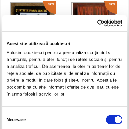
-25%
-25%
Acest site utilizează cookie-uri
Folosim cookie-uri pentru a personaliza conținutul și
anunțurile, pentru a oferi funcții de rețele sociale și pentru
Daniel Lacoste - Cosmar
Michael Tolkin - Jucatorul
a analiza traficul. De asemenea, le oferim partenerilor de
insangerat
rețele sociale, de publicitate și de analize informații cu
Pret:
10,00Lei
7,50
Lei
Pret:
13,00Lei
9,75
Lei
privire la modul în care folosiți site-ul nostru. Aceștia le
Adaugă în coș
Adaugă în coș
pot combina cu alte informații oferite de dvs. sau culese
în urma folosirii serviciilor lor.
Selecția
Necesare
consimțământului