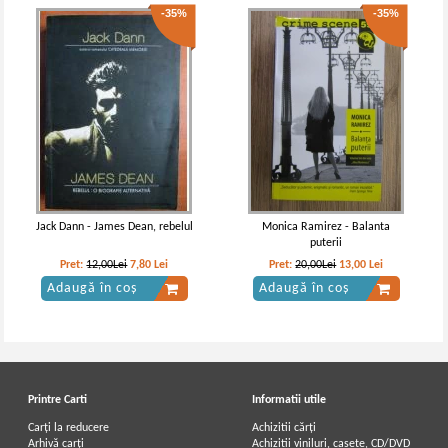
-35%
-35%
Jack Dann - James Dean, rebelul
Monica Ramirez - Balanta
puterii
Pret:
12,00Lei
7,80
Lei
Pret:
20,00Lei
13,00
Lei
Adaugă în coș
Adaugă în coș
Printre Carti
Informatii utile
Carți la reducere
Achizitii cărți
Arhivă carți
Achizitii viniluri, casete, CD/DVD