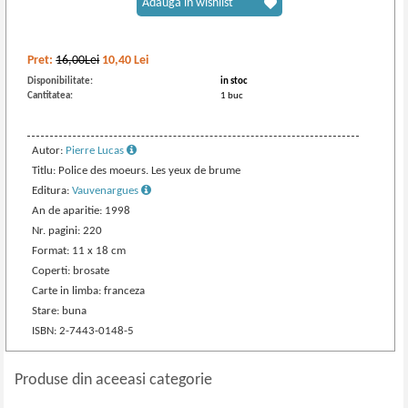
Adaugă în wishlist
Pret:
16,00Lei
10,40
Lei
Disponibilitate:
in stoc
Cantitatea:
1 buc
Autor:
Pierre Lucas
Titlu: Police des moeurs. Les yeux de brume
Editura:
Vauvenargues
An de aparitie: 1998
Nr. pagini: 220
Format: 11 x 18 cm
Coperti: brosate
Carte in limba: franceza
Stare: buna
ISBN: 2-7443-0148-5
Produse din aceeasi categorie