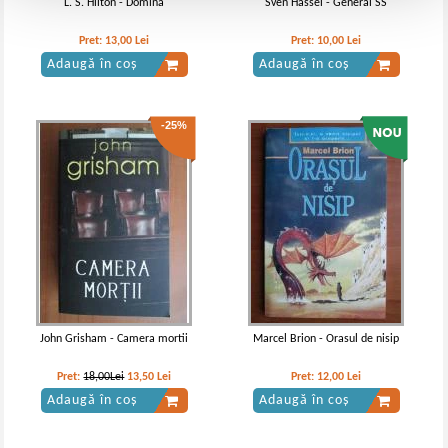
L. S. Hilton - Domina
Sven Hassel - General SS
Pret:
13,00
Lei
Pret:
10,00
Lei
Adaugă în coș
Adaugă în coș
-25%
John Grisham - Camera mortii
Marcel Brion - Orasul de nisip
Pret:
18,00Lei
13,50
Lei
Pret:
12,00
Lei
Adaugă în coș
Adaugă în coș