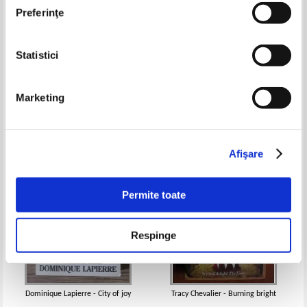
Preferinţe
Statistici
Peter Maas - Made in America
Chuck Bainbridge - The hard
corps
Pret:
19,00Lei
7,60
Lei
Pret:
18,00Lei
7,20
Lei
Marketing
Adaugă în coș
Adaugă în coș
-60%
-30%
Afişare
Permite toate
Respinge
Dominique Lapierre - City of joy
Tracy Chevalier - Burning bright