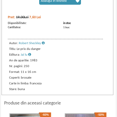
Adaugă în wishlist
Pret:
19,00Lei
7,60
Lei
Disponibilitate:
in stoc
Cantitatea:
1 buc
Autor:
Robert Sheckley
Titlu: Le prix du danger
Editura:
Jai lu
An de aparitie: 1983
Nr. pagini: 250
Format: 11 x 16 cm
Coperti: brosate
Carte in limba: franceza
Stare: buna
Produse din aceeasi categorie
-60%
-50%