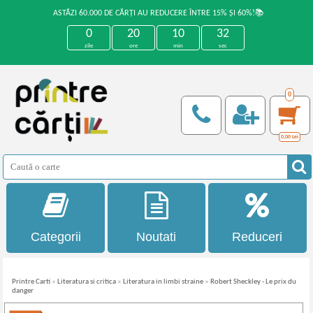
ASTĂZI 60.000 DE CĂRȚI AU REDUCERE ÎNTRE 15% ȘI 60%!📚
0
20
10
32
zile
ore
min
sec
0
0,00
Lei
Categorii
Noutati
Reduceri
Printre Carti
»
Literatura si critica
»
Literatura in limbi straine
»
Robert Sheckley - Le prix du
danger