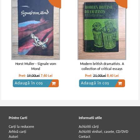
Horst Muller - Signale vom
Modern british dramatists. A
Mond
collection of critical essays
Pret:
19,00Lei
7,60
Lei
Pret:
21,00Lei
8,40
Lei
Adaugă în coș
Adaugă în coș
Printre Carti
Informatii utile
Carți la reducere
Achizitii cărți
Arhivă carți
Achizitii viniluri, casete, CD/DVD
Autori
Contact