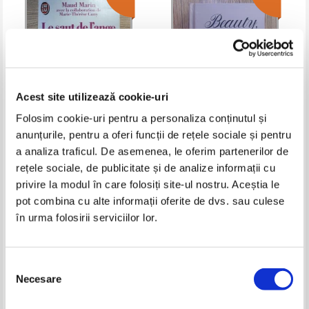
Acest site utilizează cookie-uri
Folosim cookie-uri pentru a personaliza conținutul și
anunțurile, pentru a oferi funcții de rețele sociale și pentru
Maud Marin - Le saut de l'ange
Beauty, what it is and how to
a analiza traficul. De asemenea, le oferim partenerilor de
retain it. By a Lady
rețele sociale, de publicitate și de analize informații cu
Pret:
18,00Lei
7,20
Lei
Pret:
12,00Lei
6,00
Lei
Adaugă în coș
Adaugă în coș
privire la modul în care folosiți site-ul nostru. Aceștia le
pot combina cu alte informații oferite de dvs. sau culese
în urma folosirii serviciilor lor.
-60%
-60%
Selecția
Necesare
consimțământului